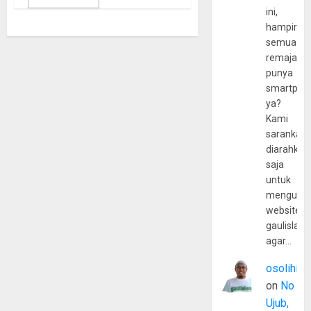
ini,
hampir
semua
remaja
punya
smartpho
ya?
Kami
sarankan,
diarahkan
saja
untuk
mengunju
website
gaulislam
agar…
osolihin
on
No
Ujub,