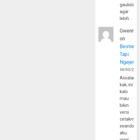
gaulislam
agar
lebih…
Gwenny
on
Bestie
Tapi
Ngejerum
30/03/202
Assalamu
kak, ini
kalo
mau
bikin
versi
cetaknya
seandain
aku
print