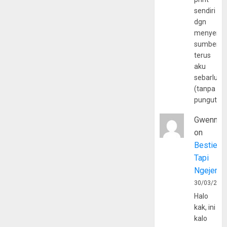
sendiri
dgn
menyerta
sumber
terus
aku
sebarluas
(tanpa
pungutan
Gwenny
on
Bestie
Tapi
Ngejerum
30/03/202
Halo
kak, ini
kalo