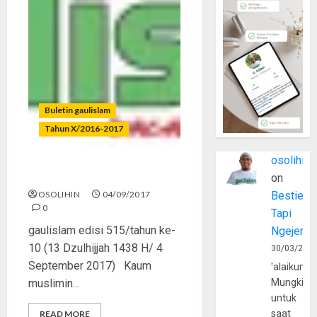
Buletin gaulislam
Tahun X/2016-2017
osolihin
Genosida di Rohingya
on
OSOLIHIN
04/09/2017
Bestie
0
Tapi
gaulislam edisi 515/tahun ke-
Ngejerum
10 (13 Dzulhijjah 1438 H/ 4
30/03/202
September 2017) Kaum
'alaikumu
muslimin...
Mungkin
untuk
saat
READ MORE