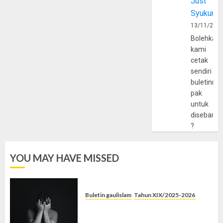
Just
Syukur
13/11/202
Bolehkah
kami
cetak
sendiri
buletinny
pak
untuk
disebarlu
?
YOU MAY HAVE MISSED
Buletin gaulislam
Tahun XIX/2025-2026
Syahwat Menghempaskan, Islam
Menyelamatkan