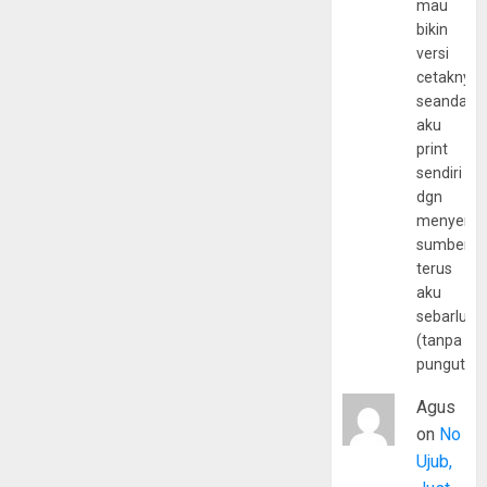
mau
bikin
versi
cetaknya
seandain
aku
print
sendiri
dgn
menyerta
sumber
terus
aku
sebarluas
(tanpa
pungutan
Agus
on
No
Ujub,