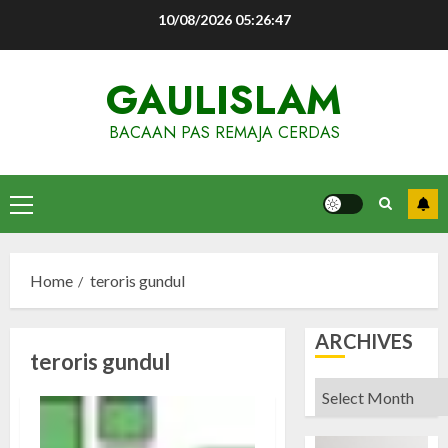
Skip
10/08/2026
05:26:48
to
content
GAULISLAM
BACAAN PAS REMAJA CERDAS
Primary
Menu
Home
teroris gundul
ARCHIVES
teroris gundul
Archives