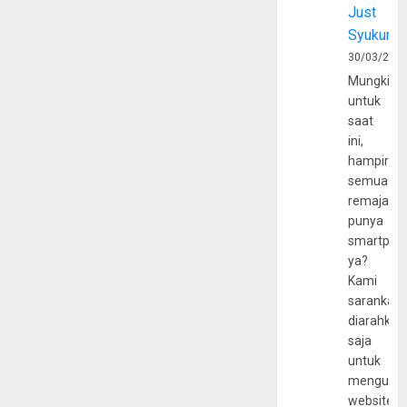
Just
Syukur
30/03/202
Mungkin
untuk
saat
ini,
hampir
semua
remaja
punya
smartpho
ya?
Kami
sarankan,
diarahkan
saja
untuk
mengunju
website