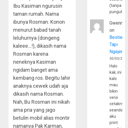
Ibu Kasiman ngurusin
(tanpa
pungutan
taman rumah. Nama
ibunya Rosman. Konon
Gwenny
menurut babad tanah
on
Bestie
leluhurnya (dongeng
Tapi
kaleee…!), dikasih nama
Ngejerum
Rosman karena
30/03/202
neneknya Kasiman
Halo
ngidam banget ama
kak, ini
kembang ros. Begitu lahir
kalo
mau
anaknya cewek udah aja
bikin
dikasih nama Rosman.
versi
Nah, Bu Rosman ini nikah
cetaknya
ama pria yang jago
seandain
aku
betulin mobil alias montir
print
namanya Pak Karman,