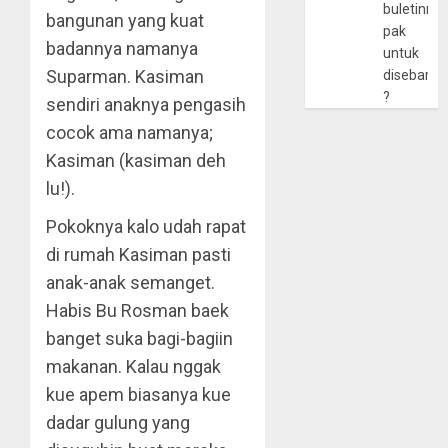
buletinny
bangunan yang kuat
pak
badannya namanya
untuk
Suparman. Kasiman
disebarlu
?
sendiri anaknya pengasih
cocok ama namanya;
Kasiman (kasiman deh
lu!).
Pokoknya kalo udah rapat
di rumah Kasiman pasti
anak-anak semanget.
Habis Bu Rosman baek
banget suka bagi-bagiin
makanan. Kalau nggak
kue apem biasanya kue
dadar gulung yang