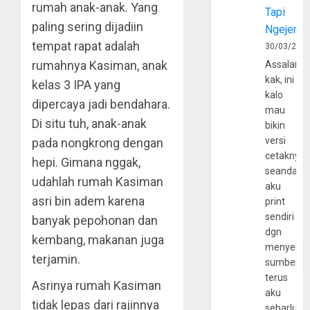
rumah anak-anak. Yang
Tapi
paling sering dijadiin
Ngejerum
tempat rapat adalah
30/03/202
rumahnya Kasiman, anak
Assalamu
kak, ini
kelas 3 IPA yang
kalo
dipercaya jadi bendahara.
mau
Di situ tuh, anak-anak
bikin
versi
pada nongkrong dengan
cetaknya
hepi. Gimana nggak,
seandain
udahlah rumah Kasiman
aku
asri bin adem karena
print
sendiri
banyak pepohonan dan
dgn
kembang, makanan juga
menyerta
terjamin.
sumber
terus
Asrinya rumah Kasiman
aku
tidak lepas dari rajinnya
sebarluas