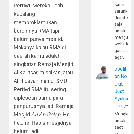
Kami
Pertiwi. Mereka udah
sarankan,
kepalang
diarahkan
memproklamirkan
saja
berdirinya RMA tapi
untuk
mengunju
belum punya mesjid.
website
Makanya kalau RMA di
gaulislam
daerah kamu adalah
agar…
singkatan Remaja Mesjid
osolihin
Al Kautsar, misalkan, atau
on
No
Al Hidayah, nah di SMU
Ujub,
Pertiwi RMA itu sering
Just
diplesetin sama para
Syukur
pengurusnya jadi Remaja
30/03/202
Mesjid
Au Ah Gelap
. He…
Mungkin
untuk
he…he. Habis mesjidnya
saat
belum jadi.
ini,