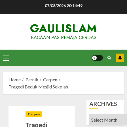
Skip
07/08/2026
20:14:50
to
content
GAULISLAM
BACAAN PAS REMAJA CERDAS
Primary
Menu
Home
Pernik
Cerpen
Tragedi Beduk Mesjid Sekolah
ARCHIVES
Cerpen
Archives
Tragedi