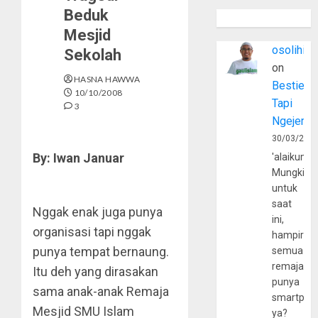
Beduk
Mesjid
osolihin
Sekolah
on
HASNA HAWWA
Bestie
10/10/2008
Tapi
3
Ngejerum
30/03/202
By: Iwan Januar
'alaikumu
Mungkin
untuk
saat
Nggak enak juga punya
ini,
organisasi tapi nggak
hampir
punya tempat bernaung.
semua
remaja
Itu deh yang dirasakan
punya
sama anak-anak Remaja
smartpho
Mesjid SMU Islam
ya?