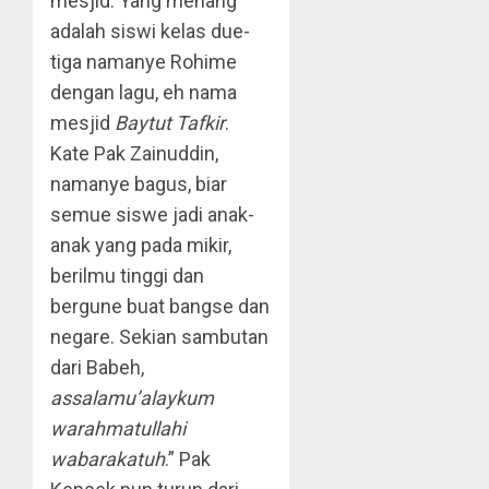
mesjid. Yang menang
adalah siswi kelas due-
tiga namanye Rohime
dengan lagu, eh nama
mesjid
Baytut Tafkir
.
Kate Pak Zainuddin,
namanye bagus, biar
semue siswe jadi anak-
anak yang pada mikir,
berilmu tinggi dan
bergune buat bangse dan
negare. Sekian sambutan
dari Babeh,
assalamu’alaykum
warahmatullahi
wabarakatuh
.” Pak