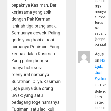
sendiri
bapaknya Kasiman. Dari
dgn
kerjasama yang apik
menyerta
sumber
dengan Pak Karman
terus
lahirlah tiga orang anak.
aku
Semuanya cowok. Paling
sebarluas
(tanpa
gede yang hobi diponi
pungutan
namanya Poniman. Yang
kedua adalah Kasiman.
Agus
Yang paling bungsu
on
No
Ujub,
punya hobi surat
Just
menyurat namanya
Syukur
Suratman. O iya, Kasiman
13/11/202
juga punya dua orang
Bolehkah
uwak; yang satu
kami
pedagang toge namanya
cetak
sendiri
Tugiman, satu lagi kuli