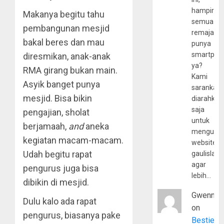
hampir
Makanya begitu tahu
semua
pembangunan mesjid
remaja
bakal beres dan mau
punya
smartpho
diresmikan, anak-anak
ya?
RMA girang bukan main.
Kami
Asyik banget punya
sarankan,
mesjid. Bisa bikin
diarahkan
saja
pengajian, sholat
untuk
berjamaah,
and
aneka
mengunju
kegiatan macam-macam.
website
Udah begitu rapat
gaulislam
agar
pengurus juga bisa
lebih…
dibikin di mesjid.
Gwenny
Dulu kalo ada rapat
on
pengurus, biasanya pake
Bestie