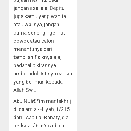
jangan asal aja. Begitu
juga kamu yang wanita
atau walinya, jangan
cuma seneng ngelihat
cowok atau calon
menantunya dari
tampilan fisiknya aja,
padahal pikirannya
amburadul. Intinya carilah
yang beriman kepada
Allah Swt.
Abu Nuâ€™im mentakhrij
di dalam al-Hilyah, 1/215,
dari Tsabit al-Banaty, dia
berkata: â€œYazid bin