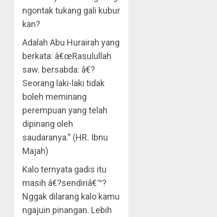
ngontak tukang gali kubur
kan?
Adalah Abu Hurairah yang
berkata: â€œRasulullah
saw. bersabda: â€?
Seorang laki-laki tidak
boleh meminang
perempuan yang telah
dipinang oleh
saudaranya.” (HR. Ibnu
Majah)
Kalo ternyata gadis itu
masih â€?sendiriâ€™?
Nggak dilarang kalo kamu
ngajuin pinangan. Lebih