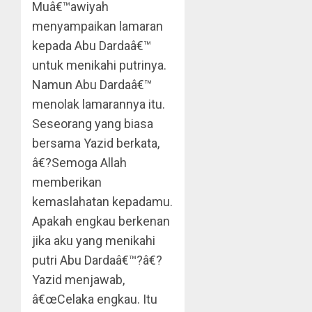
Muâ€™awiyah
menyampaikan lamaran
kepada Abu Dardaâ€™
untuk menikahi putrinya.
Namun Abu Dardaâ€™
menolak lamarannya itu.
Seseorang yang biasa
bersama Yazid berkata,
â€?Semoga Allah
memberikan
kemaslahatan kepadamu.
Apakah engkau berkenan
jika aku yang menikahi
putri Abu Dardaâ€™?â€?
Yazid menjawab,
â€œCelaka engkau. Itu