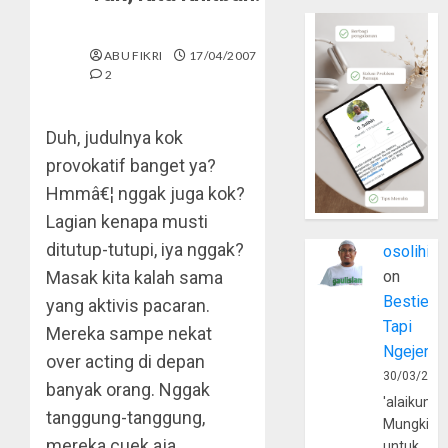
ABU FIKRI
17/04/2007
2
Duh, judulnya kok
provokatif banget ya?
Hmmâ€¦ nggak juga kok?
Lagian kenapa musti
ditutup-tutupi, iya nggak?
osolihin
Masak kita kalah sama
on
Bestie
yang aktivis pacaran.
Tapi
Mereka sampe nekat
Ngejerum
over acting di depan
30/03/202
banyak orang. Nggak
'alaikumu
tanggung-tanggung,
Mungkin
mereka cuek aja
untuk