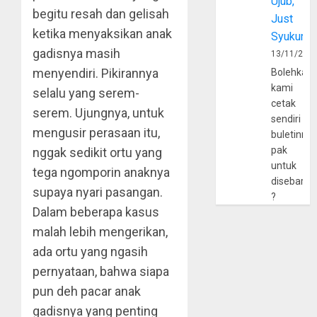
Ujub,
begitu resah dan gelisah
Just
ketika menyaksikan anak
Syukur
gadisnya masih
13/11/202
menyendiri. Pikirannya
Bolehkah
kami
selalu yang serem-
cetak
serem. Ujungnya, untuk
sendiri
mengusir perasaan itu,
buletinny
pak
nggak sedikit ortu yang
untuk
tega ngomporin anaknya
disebarlu
supaya nyari pasangan.
?
Dalam beberapa kasus
malah lebih mengerikan,
ada ortu yang ngasih
pernyataan, bahwa siapa
pun deh pacar anak
gadisnya yang penting