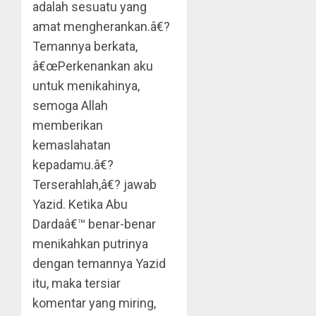
adalah sesuatu yang
amat mengherankan.â€?
Temannya berkata,
â€œPerkenankan aku
untuk menikahinya,
semoga Allah
memberikan
kemaslahatan
kepadamu.â€?
Terserahlah,â€? jawab
Yazid. Ketika Abu
Dardaâ€™ benar-benar
menikahkan putrinya
dengan temannya Yazid
itu, maka tersiar
komentar yang miring,