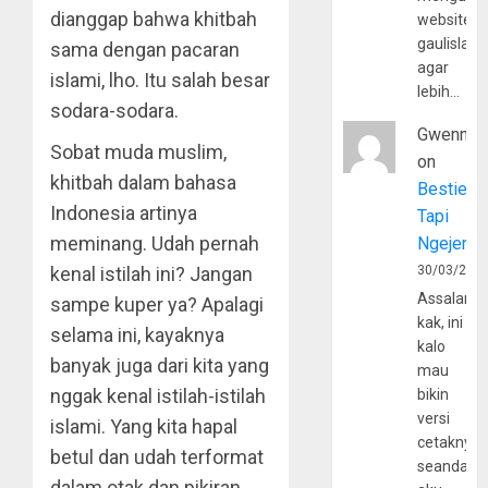
dianggap bahwa khitbah
website
gaulislam
sama dengan pacaran
agar
islami, lho. Itu salah besar
lebih…
sodara-sodara.
Gwenny
Sobat muda muslim,
on
khitbah dalam bahasa
Bestie
Indonesia artinya
Tapi
meminang. Udah pernah
Ngejerum
kenal istilah ini? Jangan
30/03/202
Assalamu
sampe kuper ya? Apalagi
kak, ini
selama ini, kayaknya
kalo
banyak juga dari kita yang
mau
nggak kenal istilah-istilah
bikin
versi
islami. Yang kita hapal
cetaknya
betul dan udah terformat
seandain
dalam otak dan pikiran