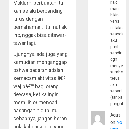
Maklum, perbuatan itu
kalo
mau
kan selalu berbanding
bikin
lurus dengan
versi
pemahaman. Itu mutlak
cetaknya
seandain
lho, nggak bisa ditawar-
aku
tawar lagi.
print
sendiri
Ujungnya, ada juga yang
dgn
kemudian menganggap
menyerta
bahwa pacaran adalah
sumber
semacam aktivitas â€?
terus
aku
wajibâ€™ bagi orang
sebarluas
dewasa, ketika ingin
(tanpa
memilih or mencari
pungutan
pasangan hidup. Itu
Agus
sebabnya, jangan heran
on
No
pula kalo ada ortu yang