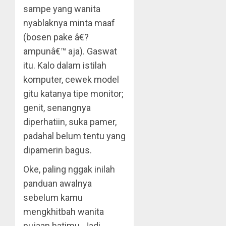
sampe yang wanita
nyablaknya minta maaf
(bosen pake â€?
ampunâ€™ aja). Gaswat
itu. Kalo dalam istilah
komputer, cewek model
gitu katanya tipe monitor;
genit, senangnya
diperhatiin, suka pamer,
padahal belum tentu yang
dipamerin bagus.
Oke, paling nggak inilah
panduan awalnya
sebelum kamu
mengkhitbah wanita
pujaan hatimu. Jadi