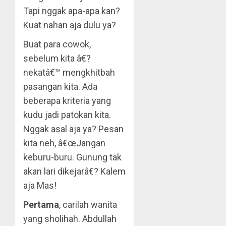
Tapi nggak apa-apa kan?
Kuat nahan aja dulu ya?
Buat para cowok,
sebelum kita â€?
nekatâ€™ mengkhitbah
pasangan kita. Ada
beberapa kriteria yang
kudu jadi patokan kita.
Nggak asal aja ya? Pesan
kita neh, â€œJangan
keburu-buru. Gunung tak
akan lari dikejarâ€? Kalem
aja Mas!
Pertama
, carilah wanita
yang sholihah. Abdullah