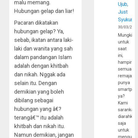
malu memang.
Ujub,
Hubungan gelap dan liar!
Just
Syukur
Pacaran dikatakan
30/03/202
hubungan gelap? Ya,
Mungkin
sebab, ikatan antara laki-
untuk
laki dan wanita yang sah
saat
ini,
dalam pandangan Islam
hampir
adalah dengan khitbah
semua
dan nikah. Nggak ada
remaja
selain itu. Dengan
punya
smartpho
demikian yang boleh
ya?
dibilang sebagai
Kami
hubungan yang â€?
sarankan,
diarahkan
terangâ€™ itu adalah
saja
khitbah dan nikah itu.
untuk
Namun demikian, jangan
mengunju