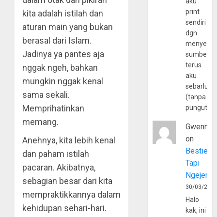
aku
print
kita adalah istilah dan
sendiri
aturan main yang bukan
dgn
berasal dari Islam.
menyerta
Jadinya ya pantes aja
sumber
terus
nggak ngeh, bahkan
aku
mungkin nggak kenal
sebarluas
sama sekali.
(tanpa
Memprihatinkan
pungutan
memang.
Gwenny
on
Anehnya, kita lebih kenal
Bestie
dan paham istilah
Tapi
pacaran. Akibatnya,
Ngejerum
sebagian besar dari kita
30/03/202
mempraktikkannya dalam
Halo
kehidupan sehari-hari.
kak, ini