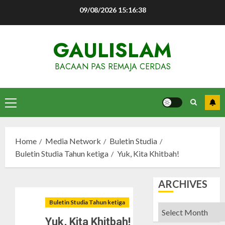
Skip
09/08/2026
15:16:39
to
content
GAULISLAM
BACAAN PAS REMAJA CERDAS
Primary
Menu
Home
Media Network
Buletin Studia
Buletin Studia Tahun ketiga
Yuk, Kita Khitbah!
ARCHIVES
Buletin Studia Tahun ketiga
Archives
Yuk, Kita Khitbah!