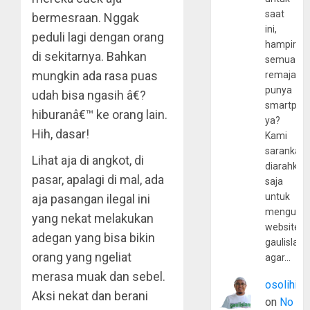
saat
bermesraan. Nggak
ini,
peduli lagi dengan orang
hampir
di sekitarnya. Bahkan
semua
mungkin ada rasa puas
remaja
punya
udah bisa ngasih â€?
smartpho
hiburanâ€™ ke orang lain.
ya?
Hih, dasar!
Kami
sarankan,
Lihat aja di angkot, di
diarahkan
pasar, apalagi di mal, ada
saja
untuk
aja pasangan ilegal ini
mengunju
yang nekat melakukan
website
adegan yang bisa bikin
gaulislam
orang yang ngeliat
agar…
merasa muak dan sebel.
osolihin
Aksi nekat dan berani
on
No