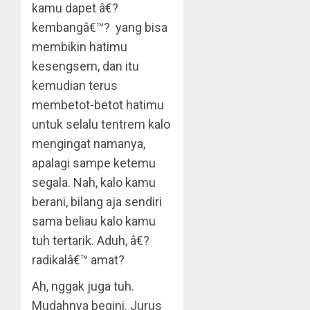
kamu dapet â€?
kembangâ€™? yang bisa
membikin hatimu
kesengsem, dan itu
kemudian terus
membetot-betot hatimu
untuk selalu tentrem kalo
mengingat namanya,
apalagi sampe ketemu
segala. Nah, kalo kamu
berani, bilang aja sendiri
sama beliau kalo kamu
tuh tertarik. Aduh, â€?
radikalâ€™ amat?
Ah, nggak juga tuh.
Mudahnya begini. Jurus