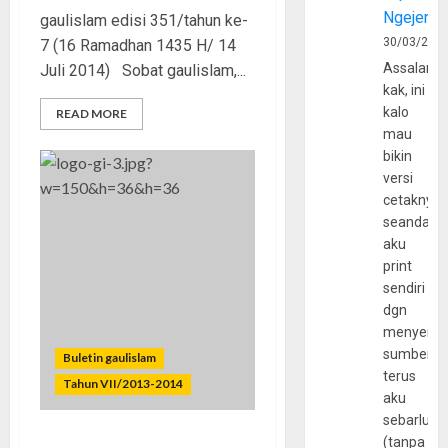
Ngejerum
gaulislam edisi 351/tahun ke-
30/03/202
7 (16 Ramadhan 1435 H/ 14
Assalamu
Juli 2014) Sobat gaulislam,...
kak, ini
kalo
READ MORE
mau
bikin
versi
cetaknya
seandain
aku
print
sendiri
dgn
menyerta
sumber
Buletin gaulislam
terus
Tahun VII/2013-2014
aku
sebarluas
(tanpa