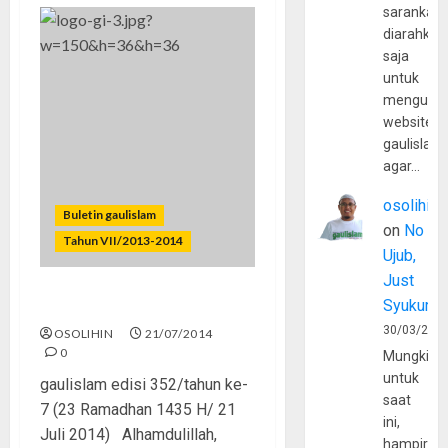
sarankan,
diarahkan
saja
untuk
mengunju
website
gaulislam
agar…
osolihin
Buletin gaulislam
on
No
Tahun VII/2013-2014
Ujub,
Just
Syukur
Ramadhan Tak Berbekas
30/03/202
OSOLIHIN
21/07/2014
0
Mungkin
untuk
gaulislam edisi 352/tahun ke-
saat
7 (23 Ramadhan 1435 H/ 21
ini,
Juli 2014) Alhamdulillah,
hampir