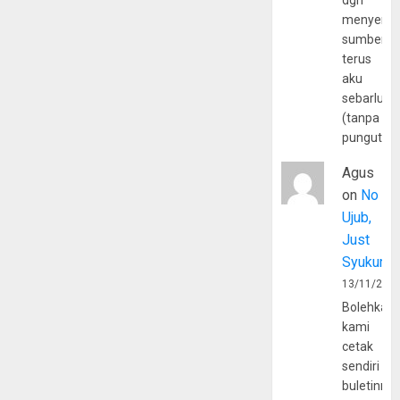
dgn
menyerta
sumber
terus
aku
sebarluas
(tanpa
pungutan
Agus
on
No
Ujub,
Just
Syukur
13/11/202
Bolehkah
kami
cetak
sendiri
buletinny