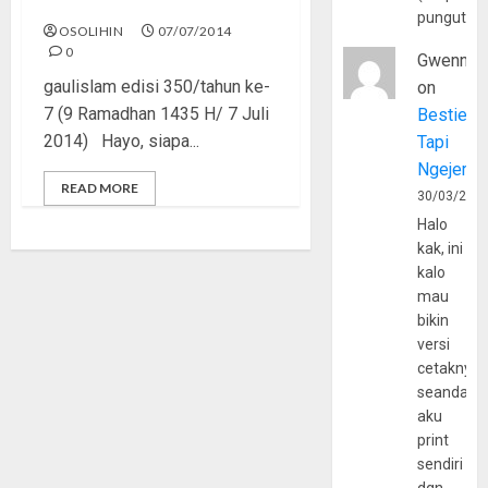
Tangga Popularitas
pungutan
OSOLIHIN
07/07/2014
0
Gwenny
gaulislam edisi 350/tahun ke-
on
7 (9 Ramadhan 1435 H/ 7 Juli
Bestie
2014) Hayo, siapa...
Tapi
Ngejerum
READ MORE
30/03/202
Halo
kak, ini
kalo
mau
bikin
versi
cetaknya
seandain
aku
print
sendiri