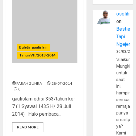
osolihin
on
Bestie
Tapi
Ngejerum
Buletin gaulislam
30/03/202
Tahun VII/2013-2014
'alaikumu
Mungkin
untuk
Saat Momen Itu Tiba…
saat
FARAH ZUHRA
28/07/2014
ini,
0
hampir
gaulislam edisi 353/tahun ke-
semua
7 (1 Syawal 1435 H/ 28 Juli
remaja
punya
2014) Halo pembaca...
smartpho
ya?
READ MORE
Kami