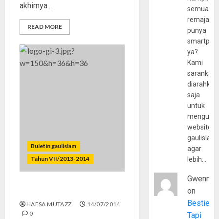
akhirnya...
semua
remaja
READ MORE
punya
smartpho
ya?
Kami
sarankan,
diarahkan
saja
untuk
mengunju
website
gaulislam
Buletin gaulislam
agar
Tahun VII/2013-2014
lebih…
Gwenny
on
Menggugat MOS
Bestie
HAFSA MUTAZZ
14/07/2014
0
Tapi