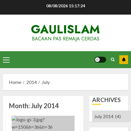
Skip
08/08/2026
15:17:25
to
content
GAULISLAM
BACAAN PAS REMAJA CERDAS
Primary
Menu
Home
2014
July
ARCHIVES
Month:
July 2014
Archives