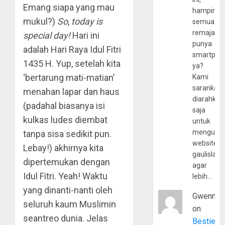
Emang siapa yang mau
hampir
mukul?)
So
,
today is
semua
remaja
special day!
Hari ini
punya
adalah Hari Raya Idul Fitri
smartpho
1435 H. Yup, setelah kita
ya?
‘bertarung mati-matian’
Kami
sarankan,
menahan lapar dan haus
diarahkan
(padahal biasanya isi
saja
kulkas ludes diembat
untuk
mengunju
tanpa sisa sedikit pun.
website
Lebay!) akhirnya kita
gaulislam
dipertemukan dengan
agar
Idul Fitri. Yeah! Waktu
lebih…
yang dinanti-nanti oleh
Gwenny
seluruh kaum Muslimin
on
seantreo dunia. Jelas
Bestie