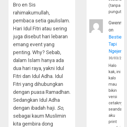
Bro en Sis
(tanpa
pungutan
rahimakumullah,
pembaca setia gaulislam.
Gwenny
Hari Idul Fitri atau sering
on
juga disebut hari lebaran
Bestie
emang event yang
Tapi
Ngejerum
penting. Why? Sebab,
30/03/202
dalam Islam hanya ada
Halo
dua hari raya, yakni Idul
kak, ini
Fitri dan Idul Adha. Idul
kalo
Fitri yang dihubungkan
mau
bikin
dengan puasa Ramadhan.
versi
Sedangkan Idul Adha
cetaknya
dengan ibadah haji.
So
,
seandain
sebagai kaum Muslimin
aku
print
kita gembira dong