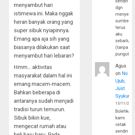
sendiri
menyambut hari
dgn
istimewa ini. Maka nggak
menyerta
sumber
heran banyak orang yang
terus
super sibuk nyiapinnya.
aku
Emang apa aja sih yang
sebarluas
biasanya dilakukan saat
(tanpa
pungutan
menyambut hari lebaran?
Agus
Hmm… aktivitas
on
No
masyarakat dalam hal ini
Ujub,
emang macem-macem.
Just
Bahkan beberapa di
Syukur
antaranya sudah menjadi
13/11/202
tradisi turun temurun.
Bolehkah
Sibuk bikin kue,
kami
cetak
mengecat rumah atau
sendiri
beli baju baru. Pada