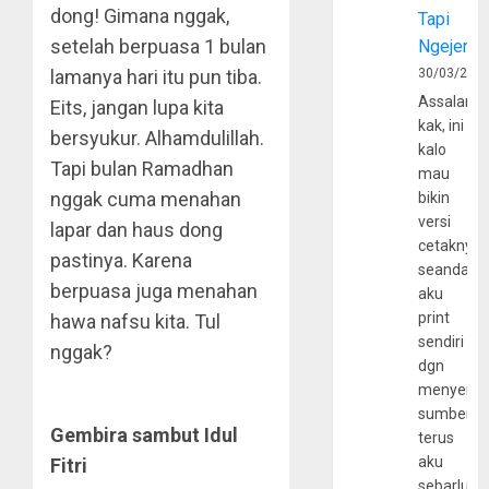
dong! Gimana nggak,
Tapi
setelah berpuasa 1 bulan
Ngejerum
lamanya hari itu pun tiba.
30/03/202
Assalamu
Eits, jangan lupa kita
kak, ini
bersyukur. Alhamdulillah.
kalo
Tapi bulan Ramadhan
mau
nggak cuma menahan
bikin
versi
lapar dan haus dong
cetaknya
pastinya. Karena
seandain
berpuasa juga menahan
aku
print
hawa nafsu kita. Tul
sendiri
nggak?
dgn
menyerta
sumber
Gembira sambut Idul
terus
aku
Fitri
sebarluas