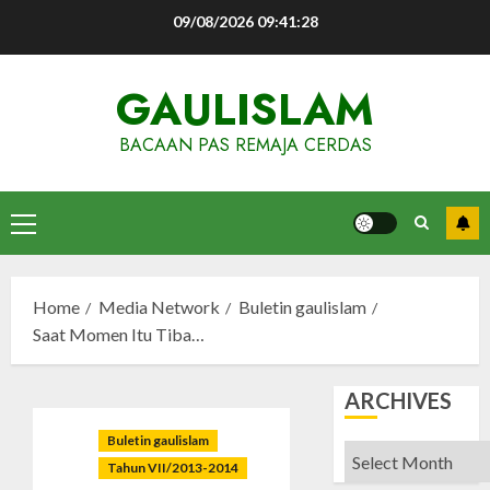
Skip
09/08/2026
09:41:29
to
content
GAULISLAM
BACAAN PAS REMAJA CERDAS
Primary
Menu
Home
Media Network
Buletin gaulislam
Saat Momen Itu Tiba…
ARCHIVES
Buletin gaulislam
Archives
Tahun VII/2013-2014