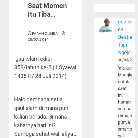
Saat Momen
Itu Tiba…
osolihin
on
FARAH ZUHRA
Bestie
28/07/2014
Tapi
Ngejerum
gaulislam edisi
30/03/202
353/tahun ke-7 (1 Syawal
'alaikumu
Mungkin
1435 H/ 28 Juli 2014)
untuk
saat
ini,
Halo pembaca setia
hampir
gaulislam di mana pun
semua
remaja
kalian berada. Gimana
punya
kabarnya hari ini?
smartpho
Semoga sehat wal ‘afiyat,
ya?