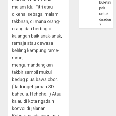
buletinny
malam Idul Fitri atau
pak
dikenal sebagai malam
untuk
disebarlu
takbiran, di mana orang-
?
orang dari berbagai
kalangan baik anak-anak,
remaja atau dewasa
keliling kampung rame-
rame,
mengumandangkan
takbir sambil mukul
bedug plus bawa obor.
(Jadi inget jaman SD
baheula. Hehehe…) Atau
kalau di kota ngadain
konvoi di jalanan.
Beberapa ada yang naik