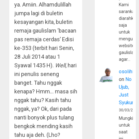
ya. Amiin. Alhamdulillah
Kami
sarankan,
jumpa lagi di buletin
diarahkan
kesayangan kita, buletin
saja
remaja gaulislam ‘bacaan
untuk
pas remaja cerdas’ Edisi
mengunju
website
ke-353 (terbit hari Senin,
gaulislam
28 Juli 2014 atau 1
agar…
Syawal 1435 H).
Well
, hari
osolihin
ini penulis seneng
on
No
banget. Tahu nggak
Ujub,
kenapa? Hmm… masa sih
Just
nggak tahu? Kasih tahu
Syukur
nggak, ya? Ok, dari pada
30/03/202
nanti bonyok plus tulang
Mungkin
untuk
bengkok mending kasih
saat
tahu aja deh. (Lho?
ini,