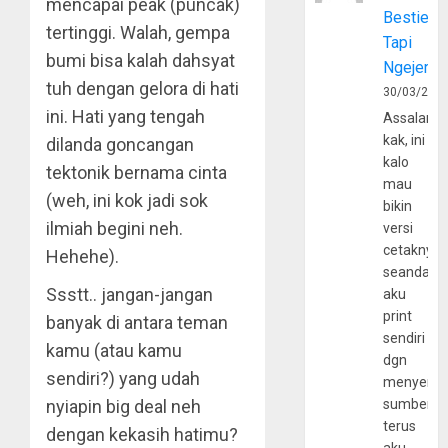
mencapai peak (puncak)
Bestie
tertinggi. Walah, gempa
Tapi
bumi bisa kalah dahsyat
Ngejerum
tuh dengan gelora di hati
30/03/202
ini. Hati yang tengah
Assalamu
kak, ini
dilanda goncangan
kalo
tektonik bernama cinta
mau
(weh, ini kok jadi sok
bikin
ilmiah begini neh.
versi
cetaknya
Hehehe).
seandain
Ssstt.. jangan-jangan
aku
print
banyak di antara teman
sendiri
kamu (atau kamu
dgn
sendiri?) yang udah
menyerta
nyiapin big deal neh
sumber
terus
dengan kekasih hatimu?