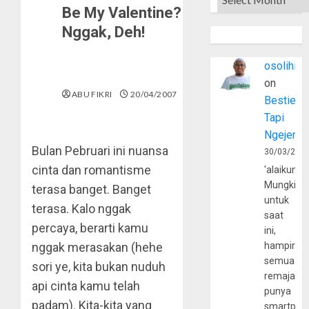
Be My Valentine?
Nggak, Deh!
osolihin
on
ABU FIKRI
20/04/2007
Bestie
Tapi
Ngejerum
Bulan Pebruari ini nuansa
30/03/202
cinta dan romantisme
'alaikumu
Mungkin
terasa banget. Banget
untuk
terasa. Kalo nggak
saat
percaya, berarti kamu
ini,
nggak merasakan (hehe
hampir
semua
sori ye, kita bukan nuduh
remaja
api cinta kamu telah
punya
padam). Kita-kita yang
smartpho