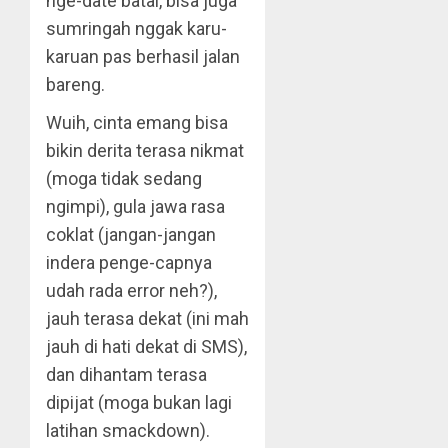
nge-date batal, bisa juga
sumringah nggak karu-
karuan pas berhasil jalan
bareng.
Wuih, cinta emang bisa
bikin derita terasa nikmat
(moga tidak sedang
ngimpi), gula jawa rasa
coklat (jangan-jangan
indera penge-capnya
udah rada error neh?),
jauh terasa dekat (ini mah
jauh di hati dekat di SMS),
dan dihantam terasa
dipijat (moga bukan lagi
latihan smackdown).