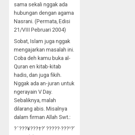
sama sekali nggak ada
hubungan dengan agama
Nasrani. (Permata, Edisi
21/VIII Pebruari 2004)
Sobat, Islam juga nggak
mengajarkan masalah ini.
Coba deh kamu buka al-
Quran en kitab-kitab
hadis, dan juga fikih.
Nggak ada an-juran untuk
ngerayain V Day.
Sebaliknya, malah
dilarang abis. Misalnya
dalam firman Allah Swt.:
?ˆ???¥???†?’ ?????·???¹?’