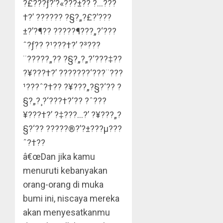
?£???ƒ?’?«???±?? ?…???
†?’ ?????? ?§?„?£?’???
±?’?¶?? ?????¶???„?‘???
ˆ?ƒ?? ?¹???†?’ ?³???
¨?????„?? ?§?„?„?‘???‡??
?¥???†?’ ???????‘???¨???
¹???ˆ?†?? ?¥???„?§?‘?? ?
§?„?¸?‘???†?‘?? ?ˆ???
¥???†?’ ?‡???…?’ ?¥???„?
§?‘?? ?????®?’?±???µ???
ˆ?†??
â€œDan jika kamu
menuruti kebanyakan
orang-orang di muka
bumi ini, niscaya mereka
akan menyesatkanmu