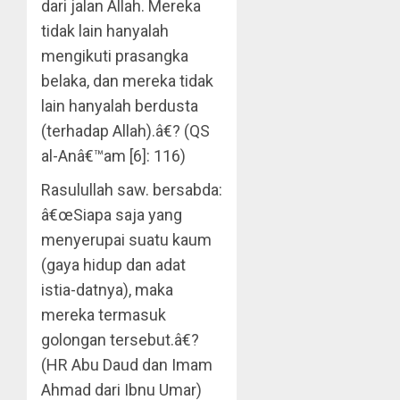
dari jalan Allah. Mereka
tidak lain hanyalah
mengikuti prasangka
belaka, dan mereka tidak
lain hanyalah berdusta
(terhadap Allah).â€? (QS
al-Anâ€™am [6]: 116)
Rasulullah saw. bersabda:
â€œSiapa saja yang
menyerupai suatu kaum
(gaya hidup dan adat
istia-datnya), maka
mereka termasuk
golongan tersebut.â€?
(HR Abu Daud dan Imam
Ahmad dari Ibnu Umar)