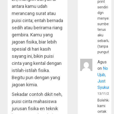
print
antara kamu udah
sendiri
merancang surat atau
dgn
menyerta
puisi cinta; entah bernada
sumber
sedih atau berirama riang
terus
gembira. Kamu yang
aku
sebarluas
jagoan fisika, biar lebih
(tanpa
spesial di hari kasih
pungutan
sayang ini, bikin puisi
Agus
cinta yang kental dengan
on
No
istilah-istilah fisika.
Ujub,
Begitu pun dengan yang
Just
jagoan kimia.
Syukur
Sekadar contoh dikit neh,
13/11/202
Bolehkah
puisi cinta mahasiswa
kami
jurusan fisika en teknik
cetak