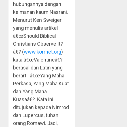
hubungannya dengan
keimanan kaum Nasrani.
Menurut Ken Sweiger
yang menulis artikel
â€œShould Biblical
Christians Observe It?
â€? (
www.korrnet.org
)
kata â€œValentineâ€?
berasal dari Latin yang
berarti: â€œYang Maha
Perkasa, Yang Maha Kuat
dan Yang Maha
Kuasaâ€?. Kata ini
ditujukan kepada Nimrod
dan Lupercus, tuhan
orang Romawi. Jadi,