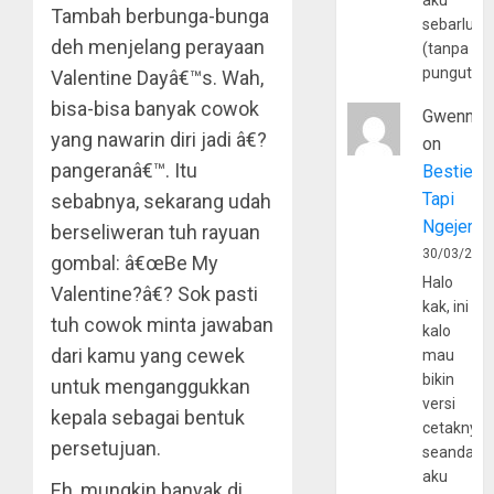
aku
Tambah berbunga-bunga
sebarluas
deh menjelang perayaan
(tanpa
pungutan
Valentine Dayâ€™s. Wah,
bisa-bisa banyak cowok
Gwenny
yang nawarin diri jadi â€?
on
pangeranâ€™. Itu
Bestie
Tapi
sebabnya, sekarang udah
Ngejerum
berseliweran tuh rayuan
30/03/202
gombal: â€œBe My
Halo
Valentine?â€? Sok pasti
kak, ini
tuh cowok minta jawaban
kalo
dari kamu yang cewek
mau
bikin
untuk menganggukkan
versi
kepala sebagai bentuk
cetaknya
persetujuan.
seandain
aku
Eh, mungkin banyak di