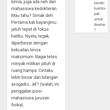
kimia, juga ada neh dari
sendiri
mahasiswa kedokteran.
buletinny
pak
Mau tahu? Simak deh:
untuk
Pertama kali bayangmu
disebarlu
jatuh tepat di fokus
?
hatiku. Nyata, tegak,
diperbesar dengan
kekuatan lensa
maksimum. Bagai tetes
minyak milikan jatuh di
ruang hampa. Cintaku
lebih besar dari bilangan
avogadro…â€? (walah, ini
penggalan puisi
mahasiswa jurusan
fisika).