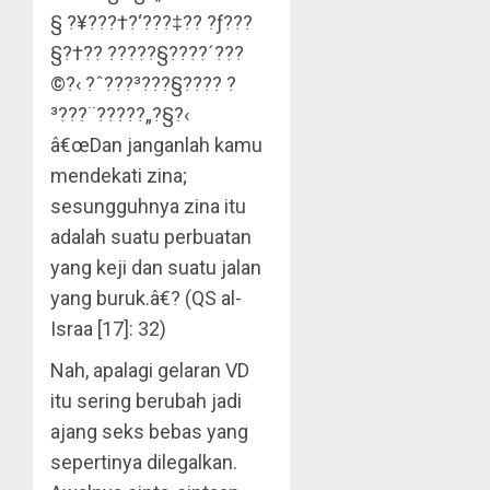
§ ?¥???†?‘???‡?? ?ƒ???
§?†?? ?????§?­???´???
©?‹ ?ˆ???³???§???? ?
³???¨?????„?§?‹
â€œDan janganlah kamu
mendekati zina;
sesungguhnya zina itu
adalah suatu perbuatan
yang keji dan suatu jalan
yang buruk.â€? (QS al-
Israa [17]: 32)
Nah, apalagi gelaran VD
itu sering berubah jadi
ajang seks bebas yang
sepertinya dilegalkan.