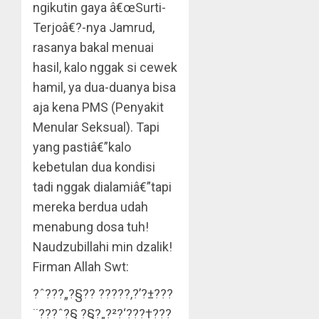
ngikutin gaya â€œSurti-
Terjoâ€?-nya Jamrud,
rasanya bakal menuai
hasil, kalo nggak si cewek
hamil, ya dua-duanya bisa
aja kena PMS (Penyakit
Menular Seksual). Tapi
yang pastiâ€”kalo
kebetulan dua kondisi
tadi nggak dialamiâ€”tapi
mereka berdua udah
menabung dosa tuh!
Naudzubillahi min dzalik!
Firman Allah Swt:
?ˆ???„?§?? ?????‚?’?±???
¨???ˆ?§ ?§?„?²?‘???†???