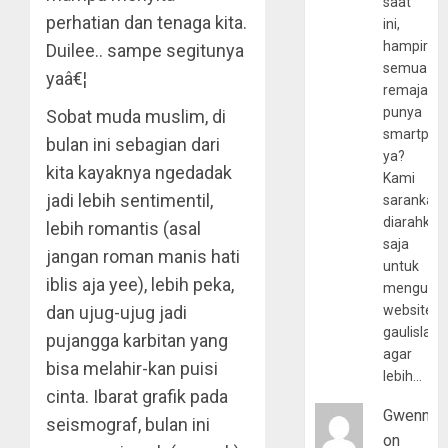
saat
perhatian dan tenaga kita.
ini,
hampir
Duilee.. sampe segitunya
semua
yaâ€¦
remaja
punya
Sobat muda muslim, di
smartpho
bulan ini sebagian dari
ya?
kita kayaknya ngedadak
Kami
jadi lebih sentimentil,
sarankan,
diarahkan
lebih romantis (asal
saja
jangan roman manis hati
untuk
iblis aja yee), lebih peka,
mengunju
dan ujug-ujug jadi
website
gaulislam
pujangga karbitan yang
agar
bisa melahir-kan puisi
lebih…
cinta. Ibarat grafik pada
Gwenny
seismograf, bulan ini
on