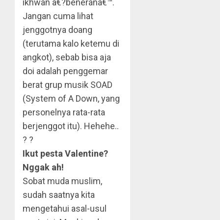
ikhwan â€?beneranâ€™.
Jangan cuma lihat
jenggotnya doang
(terutama kalo ketemu di
angkot), sebab bisa aja
doi adalah penggemar
berat grup musik SOAD
(System of A Down, yang
personelnya rata-rata
berjenggot itu). Hehehe..
? ?
Ikut pesta Valentine?
Nggak ah!
Sobat muda muslim,
sudah saatnya kita
mengetahui asal-usul