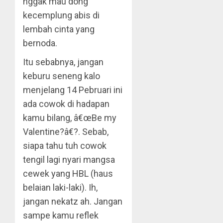
nggak mau dong
kecemplung abis di
lembah cinta yang
bernoda.
Itu sebabnya, jangan
keburu seneng kalo
menjelang 14 Pebruari ini
ada cowok di hadapan
kamu bilang, â€œBe my
Valentine?â€?. Sebab,
siapa tahu tuh cowok
tengil lagi nyari mangsa
cewek yang HBL (haus
belaian laki-laki). Ih,
jangan nekatz ah. Jangan
sampe kamu reflek