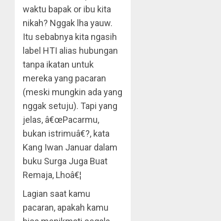
waktu bapak or ibu kita
nikah? Nggak lha yauw.
Itu sebabnya kita ngasih
label HTI alias hubungan
tanpa ikatan untuk
mereka yang pacaran
(meski mungkin ada yang
nggak setuju). Tapi yang
jelas, â€œPacarmu,
bukan istrimuâ€?, kata
Kang Iwan Januar dalam
buku Surga Juga Buat
Remaja, Lhoâ€¦
Lagian saat kamu
pacaran, apakah kamu