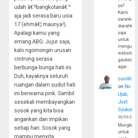
ya?
udah â€?bangkotanâ€™
Kami
aja jadi serasa baru usia
sarankan,
17 (ehmâ€¦ maunya!).
diarahkan
Apalagi kamu yang
saja
untuk
emang ABG. Jujur saja,
mengunju
kalo ngomongin urusan
website
cintrong serasa
gaulislam
berbunga-bunga hati ini.
agar…
Duh, kayaknya seluruh
osolihin
ruangan dalam sudut hati
on
No
ini berwarna pink. Sambil
Ujub,
sesekali membayangkan
Just
Syukur
sosok yang kita bisa
30/03/202
angankan dan impikan
Mungkin
setiap hari. Sosok yang
untuk
mampu menyita