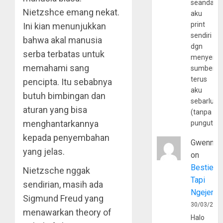
seandain
Nietzshce emang nekat.
aku
print
Ini kian menunjukkan
sendiri
bahwa akal manusia
dgn
serba terbatas untuk
menyerta
memahami sang
sumber
terus
pencipta. Itu sebabnya
aku
butuh bimbingan dan
sebarluas
aturan yang bisa
(tanpa
menghantarkannya
pungutan
kepada penyembahan
Gwenny
yang jelas.
on
Bestie
Nietzsche nggak
Tapi
sendirian, masih ada
Ngejerum
Sigmund Freud yang
30/03/202
menawarkan theory of
Halo