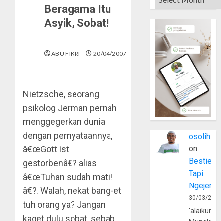
Beragama Itu
Asyik, Sobat!
ABU FIKRI
20/04/2007
Nietzsche, seorang
psikolog Jerman pernah
menggegerkan dunia
dengan pernyataannya,
osolihin
â€œGott ist
on
Bestie
gestorbenâ€? alias
Tapi
â€œTuhan sudah mati!
Ngejerum
â€?. Walah, nekat bang-et
30/03/202
tuh orang ya? Jangan
'alaikumu
kaget dulu sobat, sebab