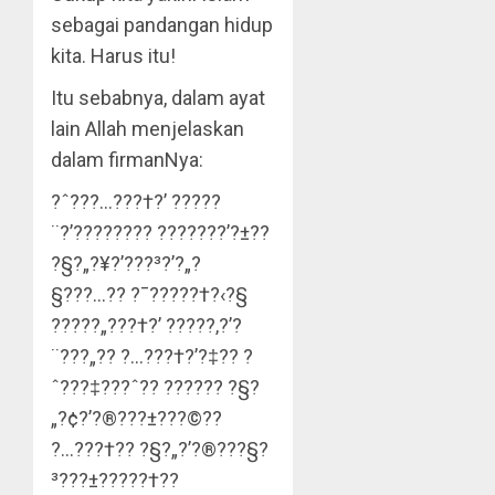
sebagai pandangan hidup
kita. Harus itu!
Itu sebabnya, dalam ayat
lain Allah menjelaskan
dalam firmanNya:
?ˆ???…???†?’ ?????
¨?’???????? ???????’?±??
?§?„?¥?’???³?’?„?
§???…?? ?¯?????†?‹?§
?????„???†?’ ?????‚?’?
¨???„?? ?…???†?’?‡?? ?
ˆ???‡???ˆ?? ?????? ?§?
„?¢?’?®???±???©??
?…???†?? ?§?„?’?®???§?
³???±?????†??