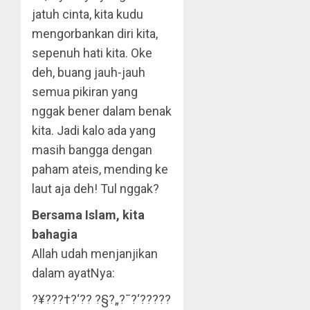
jatuh cinta, kita kudu
mengorbankan diri kita,
sepenuh hati kita. Oke
deh, buang jauh-jauh
semua pikiran yang
nggak bener dalam benak
kita. Jadi kalo ada yang
masih bangga dengan
paham ateis, mending ke
laut aja deh! Tul nggak?
Bersama Islam, kita
bahagia
Allah udah menjanjikan
dalam ayatNya:
?¥???†?‘?? ?§?„?¯?‘?????