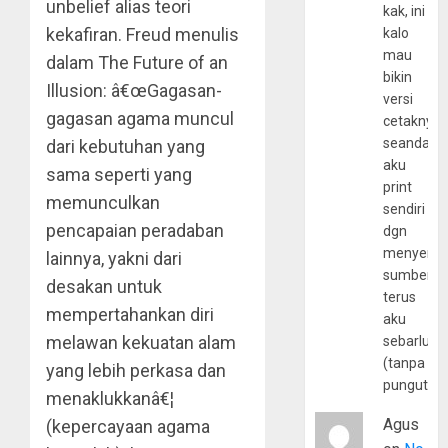
unbelief alias teori
kak, ini
kekafiran. Freud menulis
kalo
mau
dalam The Future of an
bikin
Illusion: â€œGagasan-
versi
gagasan agama muncul
cetaknya
seandain
dari kebutuhan yang
aku
sama seperti yang
print
memunculkan
sendiri
pencapaian peradaban
dgn
menyerta
lainnya, yakni dari
sumber
desakan untuk
terus
mempertahankan diri
aku
melawan kekuatan alam
sebarluas
(tanpa
yang lebih perkasa dan
pungutan
menaklukkanâ€¦
Agus
(kepercayaan agama