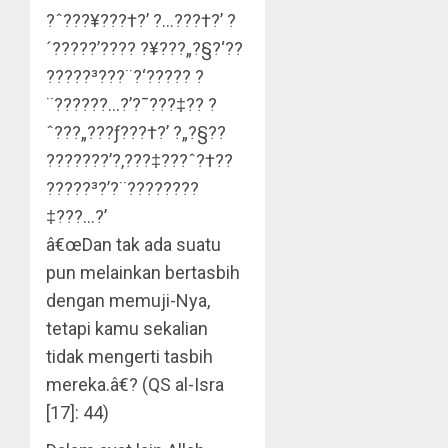
?ˆ???¥???†?’ ?…???†?’ ?
´?????’???? ?¥???„?§?‘??
?????³???¨?‘???­?? ?
¨???­???…?’?¯???‡?? ?
ˆ???„???ƒ???†?’ ?„?§??
???????’?‚???‡???ˆ?†??
?????³?’?¨?????­???
‡???…?’
â€œDan tak ada suatu
pun melainkan bertasbih
dengan memuji-Nya,
tetapi kamu sekalian
tidak mengerti tasbih
mereka.â€? (QS al-Isra
[17]: 44)