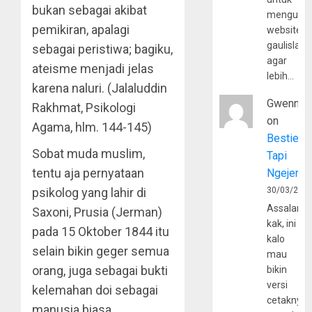
bukan sebagai akibat
mengunju
pemikiran, apalagi
website
gaulislam
sebagai peristiwa; bagiku,
agar
ateisme menjadi jelas
lebih…
karena naluri. (Jalaluddin
Gwenny
Rakhmat, Psikologi
on
Agama, hlm. 144-145)
Bestie
Sobat muda muslim,
Tapi
tentu aja pernyataan
Ngejerum
psikolog yang lahir di
30/03/202
Assalamu
Saxoni, Prusia (Jerman)
kak, ini
pada 15 Oktober 1844 itu
kalo
selain bikin geger semua
mau
orang, juga sebagai bukti
bikin
versi
kelemahan doi sebagai
cetaknya
manusia biasa.