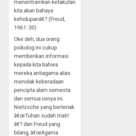
menentramkan ketakutan
kita akan bahaya
kehidupanâ€? (Freud,
1961: 30)
Oke deh, dua orang
psikolog ini cukup
memberikan informasi
kepada kita bahwa
mereka antiagama alias
menolak keberadaan
pencipta alam semesta
dan semua isinya ini.
Nietzsche yang berteriak
â€œTuhan sudah mati!
â€? dan Freud yang
bilang, â€œAgama