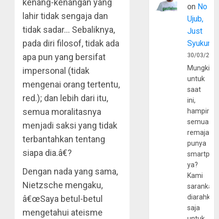
kenang-kenangan yang
on
No
lahir tidak sengaja dan
Ujub,
tidak sadar… Sebaliknya,
Just
pada diri filosof, tidak ada
Syukur
apa pun yang bersifat
30/03/202
Mungkin
impersonal (tidak
untuk
mengenai orang tertentu,
saat
red.); dan lebih dari itu,
ini,
semua moralitasnya
hampir
semua
menjadi saksi yang tidak
remaja
terbantahkan tentang
punya
siapa dia.â€?
smartpho
ya?
Dengan nada yang sama,
Kami
Nietzsche mengaku,
sarankan,
diarahkan
â€œSaya betul-betul
saja
mengetahui ateisme
untuk