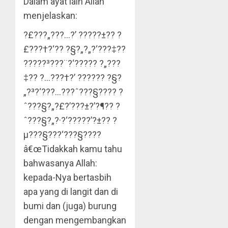
Dalam ayat lain Allah
menjelaskan:
?£???„???…?’ ?????±?? ?
£???†?‘?? ?§?„?„?‘???‡??
?????³???¨?‘???­?? ?„???
‡?? ?…???†?’ ?????? ?§?
„?³?‘???…???ˆ???§???? ?
ˆ???§?„?£?’???±?’?¶?? ?
ˆ???§?„?·?‘?????’?±?? ?
µ???§???‘???§????
â€œTidakkah kamu tahu
bahwasanya Allah:
kepada-Nya bertasbih
apa yang di langit dan di
bumi dan (juga) burung
dengan mengembangkan