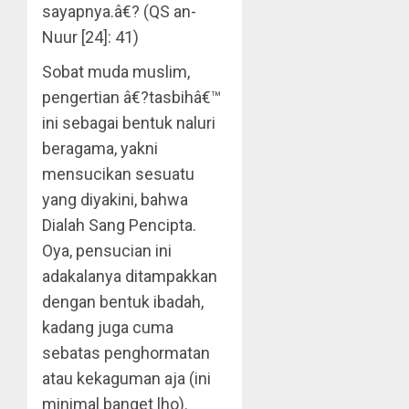
sayapnya.â€? (QS an-
Nuur [24]: 41)
Sobat muda muslim,
pengertian â€?tasbihâ€™
ini sebagai bentuk naluri
beragama, yakni
mensucikan sesuatu
yang diyakini, bahwa
Dialah Sang Pencipta.
Oya, pensucian ini
adakalanya ditampakkan
dengan bentuk ibadah,
kadang juga cuma
sebatas penghormatan
atau kekaguman aja (ini
minimal banget lho).