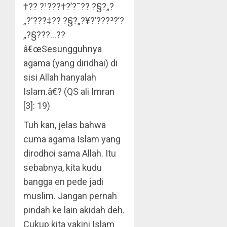
†?? ?¹???†?’?¯?? ?§?„?
„?‘???‡?? ?§?„?¥?’???³?’?
„?§???…??
â€œSesungguhnya
agama (yang diridhai) di
sisi Allah hanyalah
Islam.â€? (QS ali Imran
[3]: 19)
Tuh kan, jelas bahwa
cuma agama Islam yang
dirodhoi sama Allah. Itu
sebabnya, kita kudu
bangga en pede jadi
muslim. Jangan pernah
pindah ke lain akidah deh.
Cukup kita yakini Islam