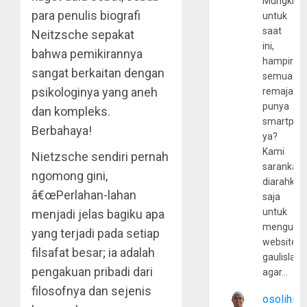
Mungkin
para penulis biografi
untuk
saat
Neitzsche sepakat
ini,
bahwa pemikirannya
hampir
sangat berkaitan dengan
semua
psikologinya yang aneh
remaja
punya
dan kompleks.
smartpho
Berbahaya!
ya?
Kami
Nietzsche sendiri pernah
sarankan,
ngomong gini,
diarahkan
â€œPerlahan-lahan
saja
untuk
menjadi jelas bagiku apa
mengunju
yang terjadi pada setiap
website
filsafat besar; ia adalah
gaulislam
pengakuan pribadi dari
agar…
filosofnya dan sejenis
osolihin