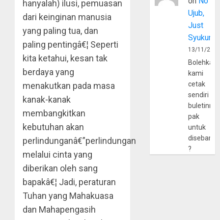
on
No
hanyalah) ilusi, pemuasan
Ujub,
dari keinginan manusia
Just
yang paling tua, dan
Syukur
paling pentingâ€¦ Seperti
13/11/202
kita ketahui, kesan tak
Bolehkah
berdaya yang
kami
cetak
menakutkan pada masa
sendiri
kanak-kanak
buletinny
membangkitkan
pak
kebutuhan akan
untuk
disebarlu
perlindunganâ€”perlindungan
?
melalui cinta yang
diberikan oleh sang
bapakâ€¦ Jadi, peraturan
Tuhan yang Mahakuasa
dan Mahapengasih