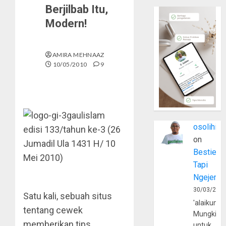
Berjilbab Itu,
Modern!
AMIRA MEHNAAZ
10/05/2010
9
gaulislam
osolihin
edisi 133/tahun ke-3 (26
on
Jumadil Ula 1431 H/ 10
Bestie
Mei 2010)
Tapi
Ngejerum
30/03/202
Satu kali, sebuah situs
'alaikumu
tentang cewek
Mungkin
memberikan tips
untuk