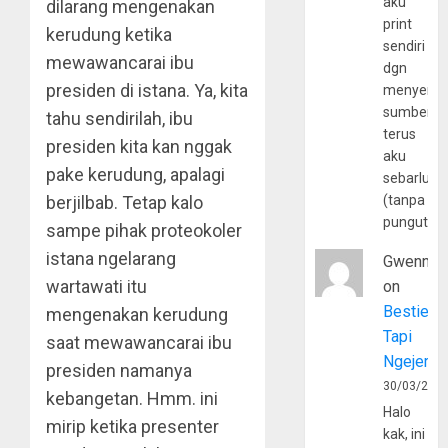
aku
dilarang mengenakan
print
kerudung ketika
sendiri
mewawancarai ibu
dgn
presiden di istana. Ya, kita
menyerta
sumber
tahu sendirilah, ibu
terus
presiden kita kan nggak
aku
pake kerudung, apalagi
sebarluas
berjilbab. Tetap kalo
(tanpa
pungutan
sampe pihak proteokoler
istana ngelarang
Gwenny
wartawati itu
on
Bestie
mengenakan kerudung
Tapi
saat mewawancarai ibu
Ngejerum
presiden namanya
30/03/202
kebangetan. Hmm. ini
Halo
mirip ketika presenter
kak, ini