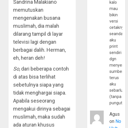
Sandrina Malakiano
kalo
mau
memutuskan
bikin
mengenakan busana
versi
muslimah, dia malah
cetaknya
dilarang tampil di layar
seandain
aku
televisi lagi dengan
print
berbagai dalih. Herman,
sendiri
eh, heran deh!
dgn
menyerta
So
, dari beberapa contoh
sumber
di atas bisa terlihat
terus
sebetulnya siapa yang
aku
sebarluas
tidak menghargai siapa.
(tanpa
Apabila seseorang
pungutan
mengakui dirinya sebagai
Agus
muslimah, maka sudah
on
No
ada aturan khusus