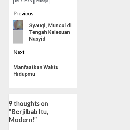
muslimah
remaja
Post
Previous
navigation
Previous
Syauqi, Muncul di
Tengah Kelesuan
post:
Nasyid
Next
Next
Manfaatkan Waktu
post:
Hidupmu
9 thoughts on
“
Berjilbab Itu,
Modern!
”