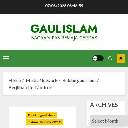
Skip
07/08/2026
08:47:00
to
content
GAULISLAM
BACAAN PAS REMAJA CERDAS
Primary
Menu
Home
Media Network
Buletin gaulislam
Berjilbab Itu, Modern!
ARCHIVES
Buletin gaulislam
Archives
Tahun III/2009-2010