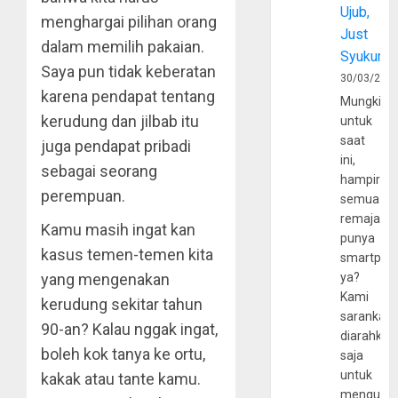
Ujub,
menghargai pilihan orang
Just
dalam memilih pakaian.
Syukur
Saya pun tidak keberatan
30/03/202
karena pendapat tentang
Mungkin
kerudung dan jilbab itu
untuk
saat
juga pendapat pribadi
ini,
sebagai seorang
hampir
perempuan.
semua
remaja
Kamu masih ingat kan
punya
kasus temen-temen kita
smartpho
yang mengenakan
ya?
Kami
kerudung sekitar tahun
sarankan,
90-an? Kalau nggak ingat,
diarahkan
boleh kok tanya ke ortu,
saja
untuk
kakak atau tante kamu.
mengunju