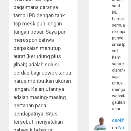
saat
bagaimana caranya
ini,
tampil PD dengan tank
hampir
top meskipun lengan
semua
tangan besar. Saya pun
remaja
punya
merespon bahwa
smartpho
berpakaian menutup
ya?
aurat (kerudung plus
Kami
jilbab) adalah solusi
sarankan,
diarahkan
cerdas bagi cewek tanpa
saja
harus meributkan ukuran
untuk
lengan. Kelanjutannya
mengunju
website
adalah masing-masing
gaulislam
bertahan pada
agar…
pendapatnya. Situs
osolihin
tersebut menyatakan
on
No
bahwa kita harus