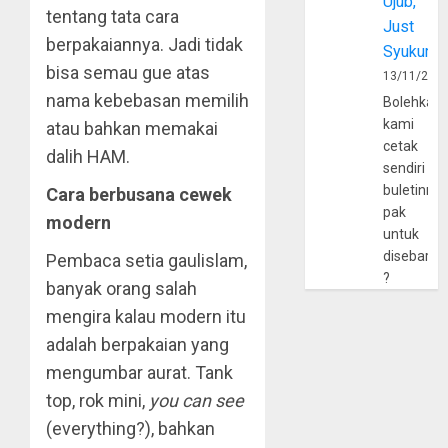
Ujub,
tentang tata cara
Just
berpakaiannya. Jadi tidak
Syukur
bisa semau gue atas
13/11/202
nama kebebasan memilih
Bolehkah
kami
atau bahkan memakai
cetak
dalih HAM.
sendiri
buletinny
Cara berbusana cewek
pak
modern
untuk
disebarlu
Pembaca setia gaulislam,
?
banyak orang salah
mengira kalau modern itu
adalah berpakaian yang
mengumbar aurat. Tank
top, rok mini,
you can see
(everything?), bahkan