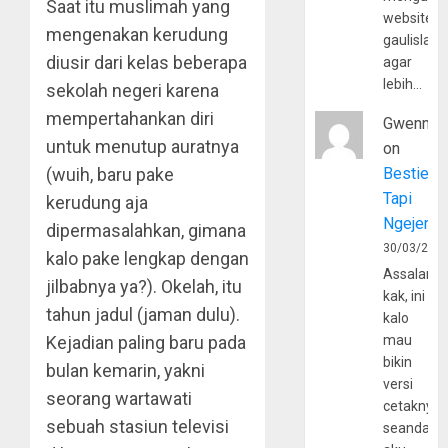
Saat itu muslimah yang
website
mengenakan kerudung
gaulislam
diusir dari kelas beberapa
agar
lebih…
sekolah negeri karena
mempertahankan diri
Gwenny
untuk menutup auratnya
on
(wuih, baru pake
Bestie
Tapi
kerudung aja
Ngejerum
dipermasalahkan, gimana
30/03/202
kalo pake lengkap dengan
Assalamu
jilbabnya ya?). Okelah, itu
kak, ini
tahun jadul (jaman dulu).
kalo
Kejadian paling baru pada
mau
bikin
bulan kemarin, yakni
versi
seorang wartawati
cetaknya
sebuah stasiun televisi
seandain