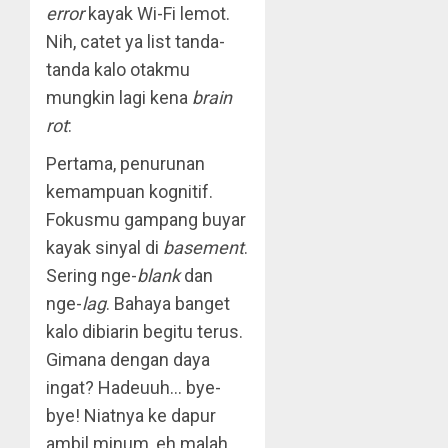
error
kayak Wi-Fi lemot.
Nih, catet ya list tanda-
tanda kalo otakmu
mungkin lagi kena
brain
rot
:
Pertama, penurunan
kemampuan kognitif.
Fokusmu gampang buyar
kayak sinyal di
basement
.
Sering nge-
blank
dan
nge-
lag
. Bahaya banget
kalo dibiarin begitu terus.
Gimana dengan daya
ingat? Hadeuuh… bye-
bye! Niatnya ke dapur
ambil minum, eh malah