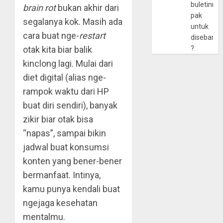
buletinny
brain rot
bukan akhir dari
pak
segalanya kok. Masih ada
untuk
cara buat nge-
restart
disebarlu
otak kita biar balik
?
kinclong lagi. Mulai dari
diet digital (alias nge-
rampok waktu dari HP
buat diri sendiri), banyak
zikir biar otak bisa
“napas”, sampai bikin
jadwal buat konsumsi
konten yang bener-bener
bermanfaat. Intinya,
kamu punya kendali buat
ngejaga kesehatan
mentalmu.