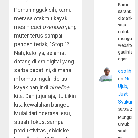
Kami
Pernah nggak sih, kamu
sarankan,
merasa otakmu kayak
diarahkan
saja
mesin cuci
overload
yang
untuk
muter terus sampai
mengunju
pengen teriak, “Stop!”?
website
Nah, kalo iya, selamat
gaulislam
agar…
datang di era digital yang
serba cepat ini, di mana
osolihin
informasi ngalir deras
on
No
Ujub,
kayak banjir di
timeline
Just
kita. Dan jujur aja, itu bikin
Syukur
kita kewalahan banget.
30/03/202
Mulai dari ngerasa lesu,
Mungkin
susah fokus, sampai
untuk
produktivitas jeblok ke
saat
ini,