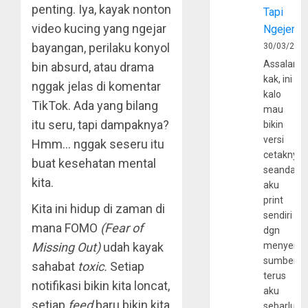
penting. Iya, kayak nonton
Tapi
video kucing yang ngejar
Ngejerum
bayangan, perilaku konyol
30/03/202
Assalamu
bin absurd, atau drama
kak, ini
nggak jelas di komentar
kalo
TikTok. Ada yang bilang
mau
itu seru, tapi dampaknya?
bikin
versi
Hmm… nggak seseru itu
cetaknya
buat kesehatan mental
seandain
kita.
aku
print
Kita ini hidup di zaman di
sendiri
mana FOMO
(Fear of
dgn
Missing Out)
udah kayak
menyerta
sumber
sahabat
toxic.
Setiap
terus
notifikasi bikin kita loncat,
aku
setiap
feed
baru bikin kita
sebarluas