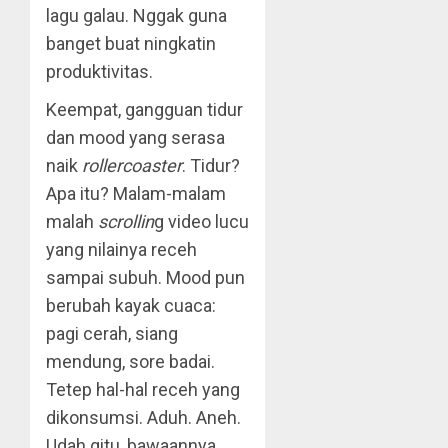
lagu galau. Nggak guna
banget buat ningkatin
produktivitas.
Keempat, gangguan tidur
dan mood yang serasa
naik
rollercoaster
. Tidur?
Apa itu? Malam-malam
malah
scrollin
g video lucu
yang nilainya receh
sampai subuh. Mood pun
berubah kayak cuaca:
pagi cerah, siang
mendung, sore badai.
Tetep hal-hal receh yang
dikonsumsi. Aduh. Aneh.
Udah gitu, bawaannya