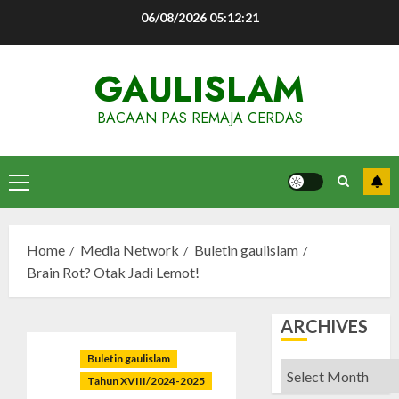
Skip
06/08/2026
05:12:22
to
content
GAULISLAM
BACAAN PAS REMAJA CERDAS
Primary
Menu
Home
Media Network
Buletin gaulislam
Brain Rot? Otak Jadi Lemot!
ARCHIVES
Buletin gaulislam
Archives
Tahun XVIII/2024-2025