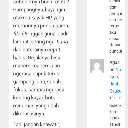
sebenernya brain rot itu?
sendiri
dgn
Gampangnya, bayangin
menyerta
otakmu kayak HP yang
sumber
memorinya penuh sama
terus
aku
file-file
nggak guna. Jadi
sebarluas
lambat, sering nge-
hang
,
(tanpa
dan baterainya cepet
pungutan
habis. Gejalanya bisa
Agus
macem-macem, dari
on
No
ngerasa capek terus,
Ujub,
gampang lupa, susah
Just
fokus, sampai ngerasa
Syukur
kosong kayak botol
13/11/202
minuman yang udah
Bolehkah
kami
dikuras isinya.
cetak
Tapi jangan khawatir,
sendiri