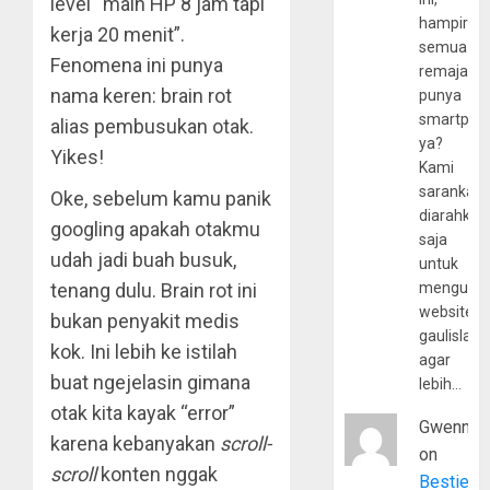
level “main HP 8 jam tapi
hampir
kerja 20 menit”.
semua
Fenomena ini punya
remaja
nama keren: brain rot
punya
smartpho
alias pembusukan otak.
ya?
Yikes!
Kami
sarankan,
Oke, sebelum kamu panik
diarahkan
googling apakah otakmu
saja
udah jadi buah busuk,
untuk
tenang dulu. Brain rot ini
mengunju
website
bukan penyakit medis
gaulislam
kok. Ini lebih ke istilah
agar
buat ngejelasin gimana
lebih…
otak kita kayak “error”
Gwenny
karena kebanyakan
scroll-
on
scroll
konten nggak
Bestie