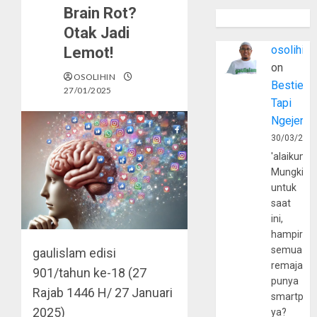
Brain Rot?
Otak Jadi
osolihin
Lemot!
on
OSOLIHIN
Bestie
27/01/2025
Tapi
Ngejerum
30/03/202
'alaikumu
Mungkin
untuk
saat
ini,
hampir
semua
gaulislam
edisi
remaja
901/tahun ke-18 (27
punya
Rajab 1446 H/ 27 Januari
smartpho
2025)
ya?