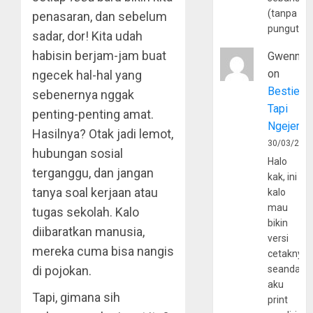
(tanpa
penasaran, dan sebelum
pungutan
sadar, dor! Kita udah
habisin berjam-jam buat
Gwenny
on
ngecek hal-hal yang
Bestie
sebenernya nggak
Tapi
penting-penting amat.
Ngejerum
Hasilnya? Otak jadi lemot,
30/03/202
hubungan sosial
Halo
terganggu, dan jangan
kak, ini
tanya soal kerjaan atau
kalo
mau
tugas sekolah. Kalo
bikin
diibaratkan manusia,
versi
mereka cuma bisa nangis
cetaknya
di pojokan.
seandain
aku
Tapi, gimana sih
print