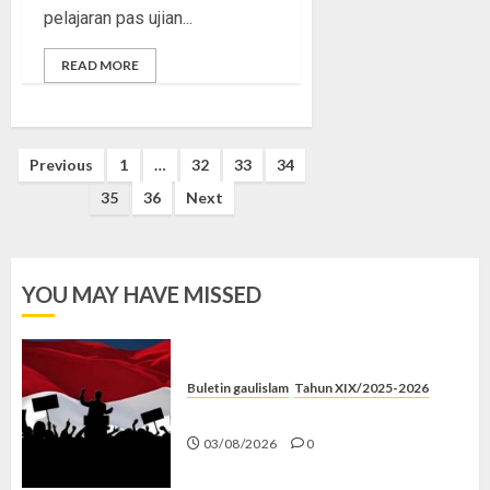
pelajaran pas ujian...
READ MORE
Posts
Previous
1
…
32
33
34
pagination
35
36
Next
YOU MAY HAVE MISSED
Buletin gaulislam
Tahun XIX/2025-2026
Saat Politik Cuma Gimmick
03/08/2026
0