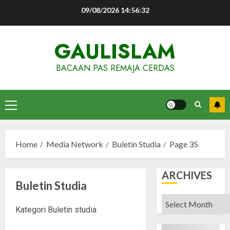
Skip
09/08/2026
14:56:33
to
content
GAULISLAM
BACAAN PAS REMAJA CERDAS
Primary
Menu
Home
Media Network
Buletin Studia
Page 35
ARCHIVES
Buletin Studia
Archives
Kategori Buletin studia