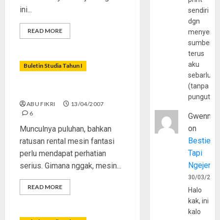
ini...
sendiri
dgn
READ MORE
menyerta
sumber
terus
aku
Buletin Studia Tahun I
sebarluas
(tanpa
PlayStation Mania
pungutan
ABU FIKRI
13/04/2007
6
Gwenny
on
Munculnya puluhan, bahkan
Bestie
ratusan rental mesin fantasi
Tapi
perlu mendapat perhatian
Ngejerum
serius. Gimana nggak, mesin...
30/03/202
READ MORE
Halo
kak, ini
kalo