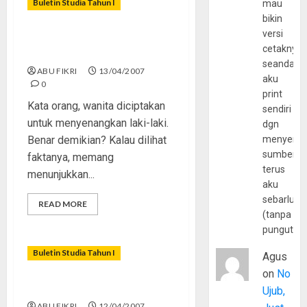
Buletin Studia Tahun I
mau
bikin
versi
Agar Wanita Tak Jadi
cetaknya
Korban
seandain
ABU FIKRI
13/04/2007
aku
0
print
Kata orang, wanita diciptakan
sendiri
untuk menyenangkan laki-laki.
dgn
Benar demikian? Kalau dilihat
menyerta
sumber
faktanya, memang
terus
menunjukkan...
aku
sebarluas
READ MORE
(tanpa
pungutan
Buletin Studia Tahun I
Agus
on
No
Yang Muda Yang Bercinta
Ujub,
ABU FIKRI
12/04/2007