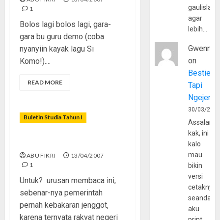
gaulislam
1
agar
Bolos lagi bolos lagi, gara-
lebih…
gara bu guru demo (coba
Gwenny
nyanyiin kayak lagu Si
on
Komo!)....
Bestie
READ MORE
Tapi
Ngejerum
30/03/202
Buletin Studia Tahun I
Assalamu
kak, ini
Mengintip Bacaan Remaja
kalo
mau
ABU FIKRI
13/04/2007
1
bikin
versi
Untuk? urusan membaca ini,
cetaknya
sebenar-nya pemerintah
seandain
pernah kebakaran jenggot,
aku
karena ternyata rakyat negeri
print