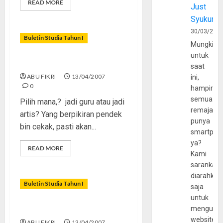
READ MORE
Just
Syukur
30/03/202
Buletin Studia Tahun I
Mungkin
untuk
Hitam Putih Dunia Artis
saat
ABU FIKRI
13/04/2007
ini,
0
hampir
semua
Pilih mana,? jadi guru atau jadi
remaja
artis? Yang berpikiran pendek
punya
bin cekak, pasti akan...
smartpho
ya?
READ MORE
Kami
sarankan,
diarahkan
Buletin Studia Tahun I
saja
untuk
Guru Demo, Murid Melongo
mengunju
website
ABU FIKRI
13/04/2007