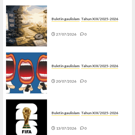
Buletin gaulislam
Tahun XIX/2025-2026
Saatnya Stop “Find Yourself”
27/07/2026
0
Buletin gaulislam
Tahun XIX/2025-2026
Kenapa Harus Ghibah?
20/07/2026
0
Buletin gaulislam
Tahun XIX/2025-2026
Piala Dunia dan Jari Netizen
13/07/2026
0