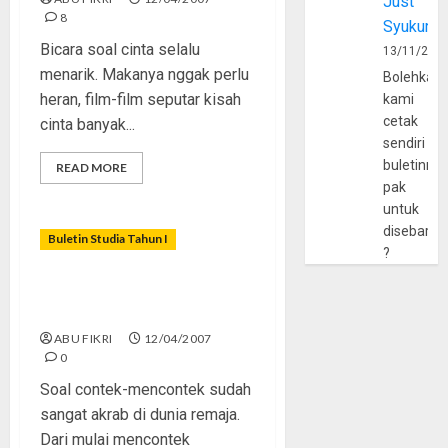
Just
8
Syukur
Bicara soal cinta selalu
13/11/202
menarik. Makanya nggak perlu
Bolehkah
heran, film-film seputar kisah
kami
cetak
cinta banyak...
sendiri
buletinny
READ MORE
pak
untuk
disebarlu
Buletin Studia Tahun I
?
Yang Dipuja dan Yang
Terlupakan
ABU FIKRI
12/04/2007
0
Soal contek-mencontek sudah
sangat akrab di dunia remaja.
Dari mulai mencontek