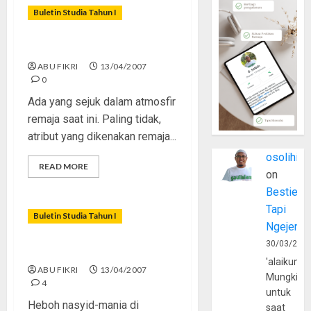
Buletin Studia Tahun I
Jilbab, Koko, dan Jenggot
ABU FIKRI
13/04/2007
0
Ada yang sejuk dalam atmosfir
remaja saat ini. Paling tidak,
atribut yang dikenakan remaja...
osolihin
READ MORE
on
Bestie
Tapi
Buletin Studia Tahun I
Ngejerum
30/03/202
Raihan Vs Westlife
'alaikumu
ABU FIKRI
13/04/2007
Mungkin
4
untuk
Heboh nasyid-mania di
saat