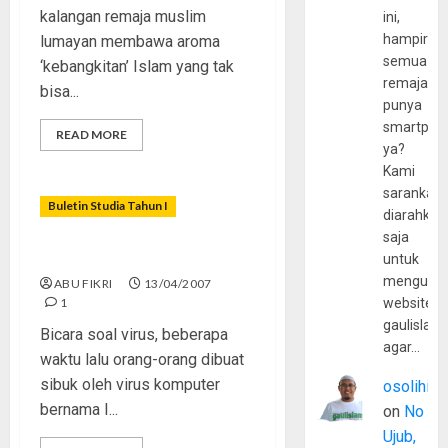
kalangan remaja muslim
ini,
hampir
lumayan membawa aroma
semua
‘kebangkitan’ Islam yang tak
remaja
bisa...
punya
smartpho
READ MORE
ya?
Kami
sarankan,
Buletin Studia Tahun I
diarahkan
saja
‘Virus’ Lupus Milenia
untuk
mengunju
ABU FIKRI
13/04/2007
1
website
gaulislam
Bicara soal virus, beberapa
agar…
waktu lalu orang-orang dibuat
sibuk oleh virus komputer
osolihin
bernama I...
on
No
Ujub,