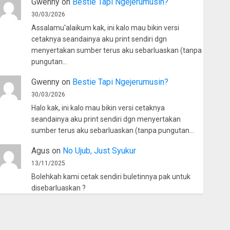
Gwenny
on
Bestie Tapi Ngejerumusin?
30/03/2026
Assalamu'alaikum kak, ini kalo mau bikin versi
cetaknya seandainya aku print sendiri dgn
menyertakan sumber terus aku sebarluaskan (tanpa
pungutan…
Gwenny
on
Bestie Tapi Ngejerumusin?
30/03/2026
Halo kak, ini kalo mau bikin versi cetaknya
seandainya aku print sendiri dgn menyertakan
sumber terus aku sebarluaskan (tanpa pungutan…
Agus
on
No Ujub, Just Syukur
13/11/2025
Bolehkah kami cetak sendiri buletinnya pak untuk
disebarluaskan ?