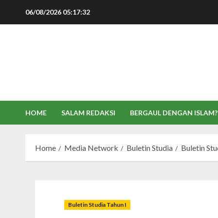
Skip
06/08/2026
05:17:33
to
content
HOME
SALAM REDAKSI
BERGAUL DENGAN ISLAM?
Home
Media Network
Buletin Studia
Buletin Stu
Buletin Studia Tahun I