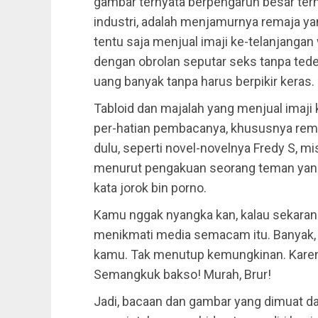
gambar ternyata berpengaruh besar ter
industri, adalah menjamurnya remaja ya
tentu saja menjual imaji ke-telanjanga
dengan obrolan seputar seks tanpa tedeng
uang banyak tanpa harus berpikir keras.
Tabloid dan majalah yang menjual imaj
per-hatian pembacanya, khususnya remaj
dulu, seperti novel-novelnya Fredy S, mi
menurut pengakuan seorang teman yang
kata jorok bin porno.
Kamu nggak nyangka kan, kalau sekara
menikmati media semacam itu. Banyak, lh
kamu. Tak menutup kemungkinan. Karen
Semangkuk bakso! Murah, Brur!
Jadi, bacaan dan gambar yang dimuat d