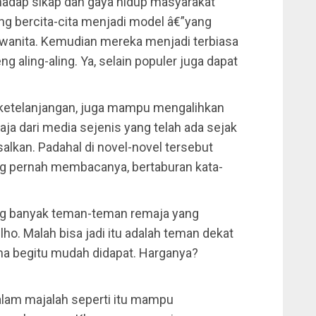
hadap sikap dan gaya hidup masyarakat
ng bercita-cita menjadi model â€”yang
n wanita. Kemudian mereka menjadi terbiasa
 aling-aling. Ya, selain populer juga dapat
i ketelanjangan, juga mampu mengalihkan
a dari media sejenis yang telah ada sejak
salkan. Padahal di novel-novel tersebut
 pernah membacanya, bertaburan kata-
ng banyak teman-teman remaja yang
o. Malah bisa jadi itu adalah teman dekat
a begitu mudah didapat. Harganya?
alam majalah seperti itu mampu