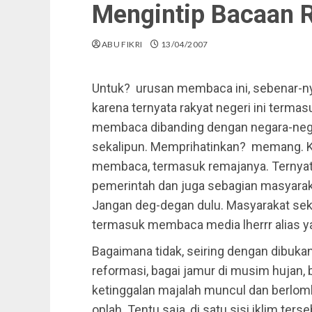
Mengintip Bacaan 
ABU FIKRI
13/04/2007
Untuk? urusan membaca ini, sebenar-ny
karena ternyata rakyat negeri ini terma
membaca dibanding dengan negara-negar
sekalipun. Memprihatinkan? memang. Ka
membaca, termasuk remajanya. Ternyat
pemerintah dan juga sebagian masyaraka
Jangan deg-degan dulu. Masyarakat s
termasuk membaca media lherrr alias y
Bagaimana tidak, seiring dengan dibuka
reformasi, bagai jamur di musim hujan, 
ketinggalan majalah muncul dan berl
oplah. Tentu saja, di satu sisi iklim 