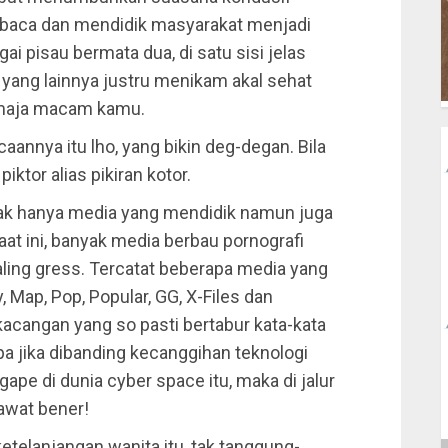
ca dan mendidik masyarakat menjadi
agai pisau bermata dua, di satu sisi jelas
 yang lainnya justru menikam akal sehat
maja macam kamu.
aannya itu lho, yang bikin deg-degan. Bila
piktor alias pikiran kotor.
 Tak hanya media yang mendidik namun juga
aat ini, banyak media berbau pornografi
ling gress. Tercatat beberapa media yang
, Map, Pop, Popular, GG, X-Files dan
 kacangan yang so pasti bertabur kata-kata
a jika dibanding kecanggihan teknologi
gape di dunia cyber space itu, maka di jalur
awat bener!
elanjangan wanita itu, tak tanggung-