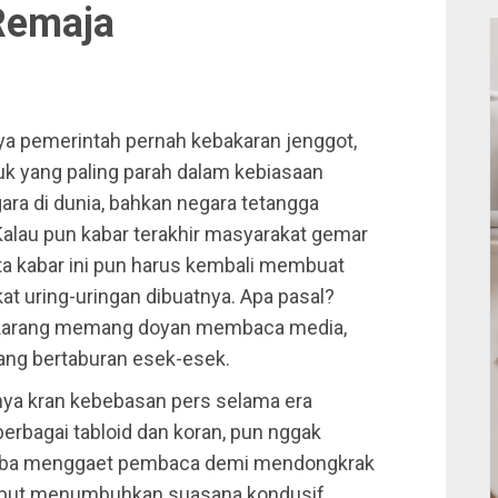
Remaja
a pemerintah pernah kebakaran jenggot,
suk yang paling parah dalam kebiasaan
a di dunia, bahkan negara tetangga
lau pun kabar terakhir masyarakat gemar
a kabar ini pun harus kembali membuat
t uring-uringan dibuatnya. Apa pasal?
ekarang memang doyan membaca media,
ang bertaburan esek-esek.
nya kran kebebasan pers selama era
berbagai tabloid dan koran, pun nggak
omba menggaet pembaca demi mendongkrak
tersebut menumbuhkan suasana kondusif