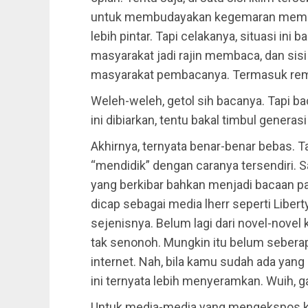
untuk membudayakan kegemaran memba
lebih pintar. Tapi celakanya, situasi ini b
masyarakat jadi rajin membaca, dan sisi
masyarakat pembacanya. Termasuk re
Weleh-weleh, getol sih bacanya. Tapi bac
ini dibiarkan, tentu bakal timbul generasi 
Akhirnya, ternyata benar-benar bebas.
“mendidik” dengan caranya tersendiri. S
yang berkibar bahkan menjadi bacaan pa
dicap sebagai media lherr seperti Liberty
sejenisnya. Belum lagi dari novel-novel
tak senonoh. Mungkin itu belum seberap
internet. Nah, bila kamu sudah ada yang 
ini ternyata lebih menyeramkan. Wuih, g
Untuk media-media yang mengekspos ket