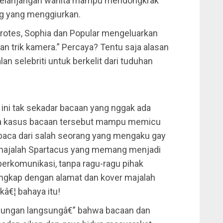
ketelanjangan wanita mampu mendongkrak
ng yang menggiurkan.
rotes, Sophia dan Popular mengeluarkan
an trik kamera.” Percaya? Tentu saja alasan
an selebriti untuk berkelit dari tuduhan
ni tak sekadar bacaan yang nggak ada
pa kasus bacaan tersebut mampu memicu
mbaca dari salah seorang yang mengaku gay
ajalah Spartacus yang memang menjadi
erkomunikasi, tanpa ragu-ragu pihak
ngkap dengan alamat dan kover majalah
kâ€¦ bahaya itu!
u-bungan langsungâ€” bahwa bacaan dan