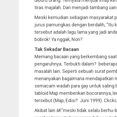
diburu orang. Ternyata menjual imaji 
tiras majalah. Dan menjadi tambang ua
Meski kemudian sebagian masyarakat p
jurus pamungkas dengan berdalih, “Itu k
tersebut adalah lagu lama yang jadi andal
bobrok! Ya nggak, Non?
Tak Sekadar Bacaan
Memang bacaan yang berkembang saat i
pengaruhnya. Terbukti dalam? bebera
masalah lain. Seperti sebuah surat pe
menanyakan bagaimana mendapatkan m
semacam wadah para gay untuk saling b
tabloid Map memberikan bocorannya, le
tersebut (Map, Edisi? Juni 1999). Ckckc
Akibat lain â€”meski tidak selalu berh