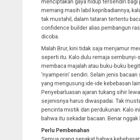
menciptakan gaya hidup tersendiri bag
memang masih labil kepribadiannya, kal
tak mustahil, dalam tataran tertentu 
confidence builder alias pembangun ras
dicoba.
Malah Brur, kini tidak saja menjamur me
seperti itu. Kalo dulu remaja sembuny
membaca majalah atau buku-buku begitu
‘nyamperin’ sendiri. Selain jenis bacaa
yang mengusung ide-ide kebebasan lain
Penyebarluasan ajaran tukang sihir le
sejenisnya harus diwaspadai. Tak musta
pencinta mistik dan perdukunan. Kalo ini
bahwa itu sekadar bacaan. Benar nggak
Perlu Pembenahan
Semua orang sepakat bahwa kebebasan p