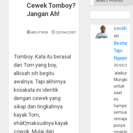
Cewek Tomboy?
Jangan Ah!
osolihin
ABU FIKRI
20/04/2007
on
Bestie
Tapi
Tomboy. Kata itu berasal
Ngejerum
dari Tom yang boy,
30/03/202
alkisah sih begitu
'alaikumu
Mungkin
awalnya. Tapi akhirnya
untuk
kosakata ini identik
saat
dengan cewek yang
ini,
sikap dan tingkahnya
hampir
semua
kayak Tom,
remaja
ehâ€¦maksudnya kayak
punya
cowok. Mulai dari
smartpho