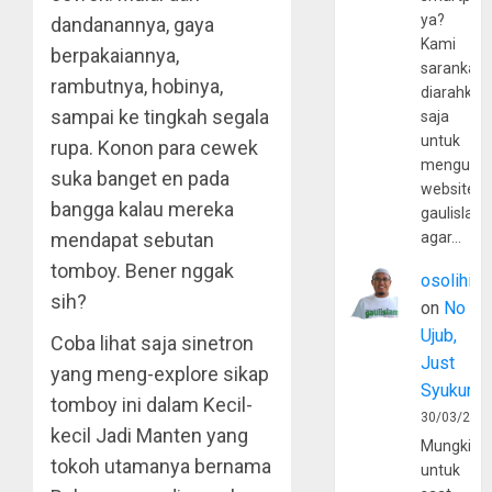
ya?
dandanannya, gaya
Kami
berpakaiannya,
sarankan,
rambutnya, hobinya,
diarahkan
sampai ke tingkah segala
saja
untuk
rupa. Konon para cewek
mengunju
suka banget en pada
website
bangga kalau mereka
gaulislam
mendapat sebutan
agar…
tomboy. Bener nggak
osolihin
sih?
on
No
Ujub,
Coba lihat saja sinetron
Just
yang meng-explore sikap
Syukur
tomboy ini dalam Kecil-
30/03/202
kecil Jadi Manten yang
Mungkin
tokoh utamanya bernama
untuk