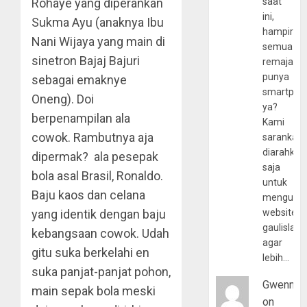
Rohaye yang diperankan
saat
ini,
Sukma Ayu (anaknya Ibu
hampir
Nani Wijaya yang main di
semua
sinetron Bajaj Bajuri
remaja
punya
sebagai emaknye
smartpho
Oneng). Doi
ya?
berpenampilan ala
Kami
cowok. Rambutnya aja
sarankan,
diarahkan
dipermak? ala pesepak
saja
bola asal Brasil, Ronaldo.
untuk
Baju kaos dan celana
mengunju
yang identik dengan baju
website
gaulislam
kebangsaan cowok. Udah
agar
gitu suka berkelahi en
lebih…
suka panjat-panjat pohon,
Gwenny
main sepak bola meski
on