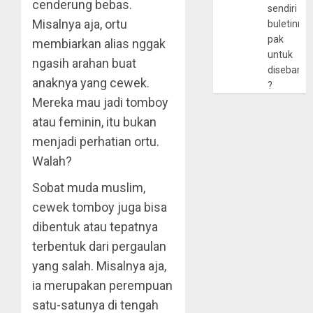
cenderung bebas.
sendiri
Misalnya aja, ortu
buletinny
pak
membiarkan alias nggak
untuk
ngasih arahan buat
disebarlu
anaknya yang cewek.
?
Mereka mau jadi tomboy
atau feminin, itu bukan
menjadi perhatian ortu.
Walah?
Sobat muda muslim,
cewek tomboy juga bisa
dibentuk atau tepatnya
terbentuk dari pergaulan
yang salah. Misalnya aja,
ia merupakan perempuan
satu-satunya di tengah