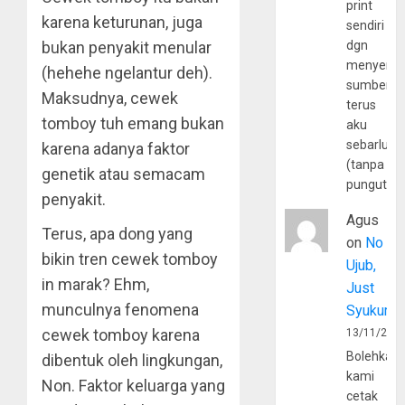
print
karena keturunan, juga
sendiri
bukan penyakit menular
dgn
menyerta
(hehehe ngelantur deh).
sumber
Maksudnya, cewek
terus
tomboy tuh emang bukan
aku
sebarluas
karena adanya faktor
(tanpa
genetik atau semacam
pungutan
penyakit.
Agus
Terus, apa dong yang
on
No
bikin tren cewek tomboy
Ujub,
in marak? Ehm,
Just
munculnya fenomena
Syukur
cewek tomboy karena
13/11/202
Bolehkah
dibentuk oleh lingkungan,
kami
Non. Faktor keluarga yang
cetak