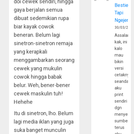
doi cewek sendiri, hingga
Bestie
gaya berjalan semua
Tapi
dibuat sedemikian rupa
Ngejerum
biar kayak cowok
30/03/202
beneran. Belum lagi
Assalamu
kak, ini
sinetron-sinetron remaja
kalo
yang kerapkali
mau
menggambarkan seorang
bikin
cewek yang mukulin
versi
cetaknya
cowok hingga babak
seandain
belur. Weh, bener-bener
aku
cewek maskulin tuh!
print
Hehehe
sendiri
dgn
Itu di sinetron, lho. Belum
menyerta
lagi media iklan yang juga
sumber
terus
suka banget munculin