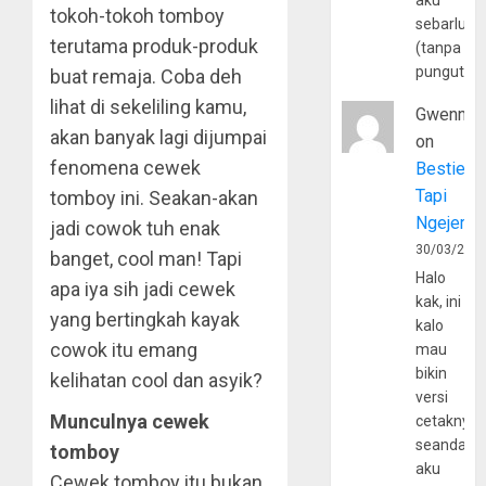
aku
tokoh-tokoh tomboy
sebarluas
terutama produk-produk
(tanpa
pungutan
buat remaja. Coba deh
lihat di sekeliling kamu,
Gwenny
akan banyak lagi dijumpai
on
fenomena cewek
Bestie
Tapi
tomboy ini. Seakan-akan
Ngejerum
jadi cowok tuh enak
30/03/202
banget, cool man! Tapi
Halo
apa iya sih jadi cewek
kak, ini
yang bertingkah kayak
kalo
cowok itu emang
mau
bikin
kelihatan cool dan asyik?
versi
Munculnya cewek
cetaknya
seandain
tomboy
aku
Cewek tomboy itu bukan