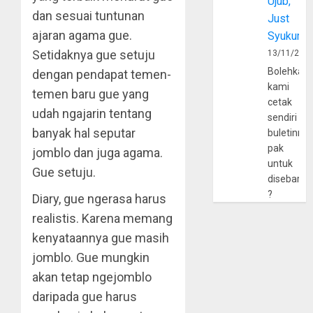
Ujub,
dan sesuai tuntunan
Just
ajaran agama gue.
Syukur
Setidaknya gue setuju
13/11/202
Bolehkah
dengan pendapat temen-
kami
temen baru gue yang
cetak
udah ngajarin tentang
sendiri
banyak hal seputar
buletinny
pak
jomblo dan juga agama.
untuk
Gue setuju.
disebarlu
?
Diary, gue ngerasa harus
realistis. Karena memang
kenyataannya gue masih
jomblo. Gue mungkin
akan tetap ngejomblo
daripada gue harus