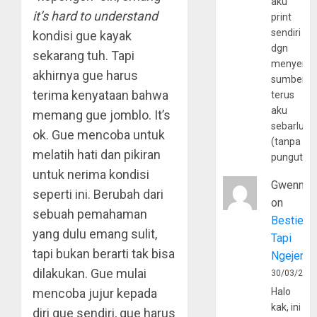
aku
it’s hard to understand
print
sendiri
kondisi gue kayak
dgn
sekarang tuh. Tapi
menyerta
akhirnya gue harus
sumber
terima kenyataan bahwa
terus
aku
memang gue jomblo. It’s
sebarluas
ok. Gue mencoba untuk
(tanpa
melatih hati dan pikiran
pungutan
untuk nerima kondisi
Gwenny
seperti ini. Berubah dari
on
sebuah pemahaman
Bestie
yang dulu emang sulit,
Tapi
tapi bukan berarti tak bisa
Ngejerum
dilakukan. Gue mulai
30/03/202
mencoba jujur kepada
Halo
kak, ini
diri gue sendiri, gue harus