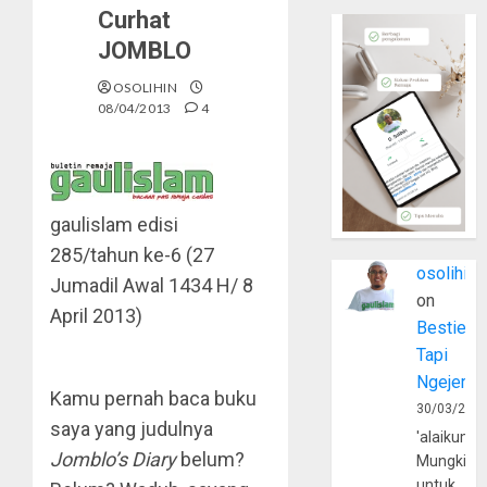
Curhat
JOMBLO
OSOLIHIN
08/04/2013
4
gaulislam
edisi
285/tahun ke-6 (27
osolihin
Jumadil Awal 1434 H/ 8
on
April 2013)
Bestie
Tapi
Ngejerum
Kamu pernah baca buku
30/03/202
saya yang judulnya
'alaikumu
Jomblo’s Diary
belum?
Mungkin
untuk