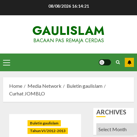
Skip
08/08/2026
16:14:22
to
content
GAULISLAM
BACAAN PAS REMAJA CERDAS
Primary
Menu
Home
Media Network
Buletin gaulislam
Curhat JOMBLO
ARCHIVES
Buletin gaulislam
Archives
Tahun VI/2012-2013