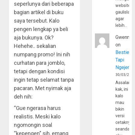
seperlunya dari beberapa
website
bagian artikel di buku
gaulislam
agar
saya tersebut. Kalo
lebih…
pengen lengkap ya beli
aja bukunya. Ok?
Gwenny
on
Hehehe.. sekalian
Bestie
numpang promo! Ini nih
Tapi
curhatan para jomblo,
Ngejerum
tetapi dengan kondisi
30/03/202
ingin tetap selamat tanpa
Assalamu
pacaran. Met nyimak aja
kak, ini
deh nih:
kalo
mau
“Gue ngerasa harus
bikin
realistis. Meski kalo
versi
cetaknya
ngomongin soal
seandain
“kepengen” sih, emang