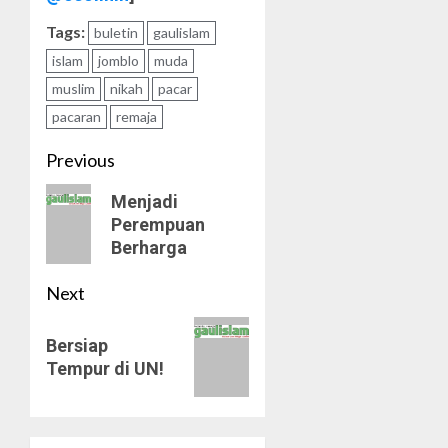
Tags:
buletin
gaulislam
islam
jomblo
muda
muslim
nikah
pacar
pacaran
remaja
Post
Previous
navigation
Previous
Menjadi
Perempuan
post:
Berharga
Next
Next
Bersiap
post:
Tempur di UN!