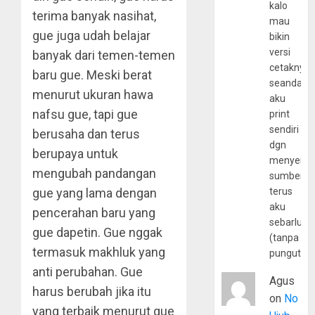
kalo
terima banyak nasihat,
mau
gue juga udah belajar
bikin
versi
banyak dari temen-temen
cetaknya
baru gue. Meski berat
seandain
menurut ukuran hawa
aku
nafsu gue, tapi gue
print
sendiri
berusaha dan terus
dgn
berupaya untuk
menyerta
mengubah pandangan
sumber
gue yang lama dengan
terus
aku
pencerahan baru yang
sebarluas
gue dapetin. Gue nggak
(tanpa
termasuk makhluk yang
pungutan
anti perubahan. Gue
Agus
harus berubah jika itu
on
No
yang terbaik menurut gue