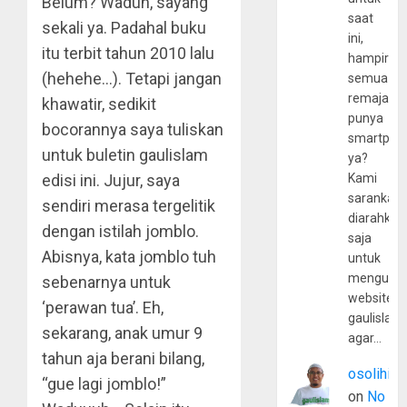
Belum? Waduh, sayang
saat
sekali ya. Padahal buku
ini,
itu terbit tahun 2010 lalu
hampir
(hehehe…). Tetapi jangan
semua
remaja
khawatir, sedikit
punya
bocorannya saya tuliskan
smartpho
untuk buletin gaulislam
ya?
edisi ini. Jujur, saya
Kami
sarankan,
sendiri merasa tergelitik
diarahkan
dengan istilah jomblo.
saja
Abisnya, kata jomblo tuh
untuk
mengunju
sebenarnya untuk
website
‘perawan tua’. Eh,
gaulislam
sekarang, anak umur 9
agar…
tahun aja berani bilang,
osolihin
“gue lagi jomblo!”
on
No