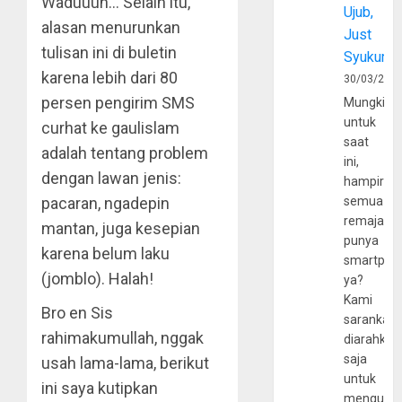
Waduuuh… Selain itu,
Ujub,
alasan menurunkan
Just
tulisan ini di buletin
Syukur
karena lebih dari 80
30/03/202
persen pengirim SMS
Mungkin
untuk
curhat ke gaulislam
saat
adalah tentang problem
ini,
dengan lawan jenis:
hampir
pacaran, ngadepin
semua
remaja
mantan, juga kesepian
punya
karena belum laku
smartpho
(jomblo). Halah!
ya?
Kami
Bro en Sis
sarankan,
rahimakumullah, nggak
diarahkan
saja
usah lama-lama, berikut
untuk
ini saya kutipkan
mengunju