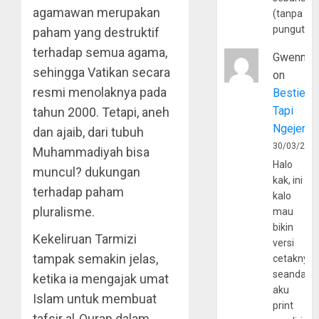
agamawan merupakan
(tanpa
pungutan
paham yang destruktif
terhadap semua agama,
Gwenny
sehingga Vatikan secara
on
resmi menolaknya pada
Bestie
Tapi
tahun 2000. Tetapi, aneh
Ngejerum
dan ajaib, dari tubuh
30/03/202
Muhammadiyah bisa
Halo
muncul? dukungan
kak, ini
terhadap paham
kalo
pluralisme.
mau
bikin
Kekeliruan Tarmizi
versi
tampak semakin jelas,
cetaknya
seandain
ketika ia mengajak umat
aku
Islam untuk membuat
print
tafsir al-Quran dalam