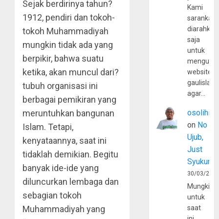
Sejak berdirinya tahun?
Kami
1912, pendiri dan tokoh-
sarankan,
diarahkan
tokoh Muhammadiyah
saja
mungkin tidak ada yang
untuk
berpikir, bahwa suatu
mengunju
ketika, akan muncul dari?
website
gaulislam
tubuh organisasi ini
agar…
berbagai pemikiran yang
meruntuhkan bangunan
osolihin
on
No
Islam. Tetapi,
Ujub,
kenyataannya, saat ini
Just
tidaklah demikian. Begitu
Syukur
banyak ide-ide yang
30/03/202
diluncurkan lembaga dan
Mungkin
sebagian tokoh
untuk
Muhammadiyah yang
saat
ini,