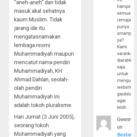
“aneh-aneh” dan tidak
hampir
masuk akal sehatnya
semua
kaum Muslim. Tidak
remaja
punya
jarang ide itu
smartpho
mengatasnamakan
ya?
lembaga resmi
Kami
Muhammadiyah maupun
sarankan,
diarahkan
mencatut nama pendiri
saja
Muhammadiyah, KH
untuk
Ahmad Dahlan, seolah-
mengunju
olah pendiri
website
gaulislam
Muhammadiyah ini
agar
adalah tokoh pluralisme.
lebih…
Hari Jumat (3 Juni 2005),
Gwenny
seorang tokoh
on
Muhammadiyah yang
Bestie