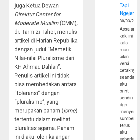
juga Ketua Dewan
Tapi
Ngejerum
Direktur Center for
30/03/202
Moderate Muslim
(CMM),
Assalamu
dr. Tarmizi Taher, menulis
kak, ini
artikel di Harian Republika
kalo
dengan judul “Memetik
mau
bikin
Nilai-nilai Pluralisme dari
versi
KH Ahmad Dahlan”.
cetaknya
Penulis artikel ini tidak
seandain
bisa membedakan antara
aku
print
“toleransi” dengan
sendiri
“pluralisme”, yang
dgn
merupakan paham (
isme
)
menyerta
tertentu dalam melihat
sumber
terus
pluralitas agama. Paham
aku
ini diakui oleh kalangan
sebarluas