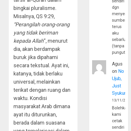
sendiri
bingkai pluralisme.
dgn
menyerta
Misalnya, QS 9:29,
sumber
“Perangilah orang-orang
terus
yang tidak beriman
aku
sebarluas
kepada Allah
“, menurut
(tanpa
dia, akan berdampak
pungutan
buruk jika dipahami
Agus
secara tekstual. Ayat ini,
on
No
katanya, tidak berlaku
Ujub,
universal, melainkan
Just
terikat dengan ruang dan
Syukur
waktu. Kondisi
13/11/202
masyarakat Arab dimana
Bolehkah
ayat itu diturunkan,
kami
cetak
berada dalam suasana
sendiri
yang terpolarisasi dalam