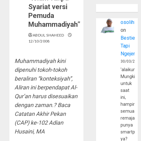
Syariat versi
Pemuda
osolihin
Muhammadiyah”
on
ABDUL SHAHEED
Bestie
12/10/2008
Tapi
Ngejerum
Muhammadiyah kini
30/03/202
dipenuhi tokoh-tokoh
'alaikumu
Mungkin
beraliran “konteksiyah”,
untuk
Aliran ini berpendapat Al-
saat
Qur’an harus disesuaikan
ini,
dengan zaman.? Baca
hampir
semua
Catatan Akhir Pekan
remaja
(CAP) ke-102 Adian
punya
Husaini, MA
smartpho
ya?