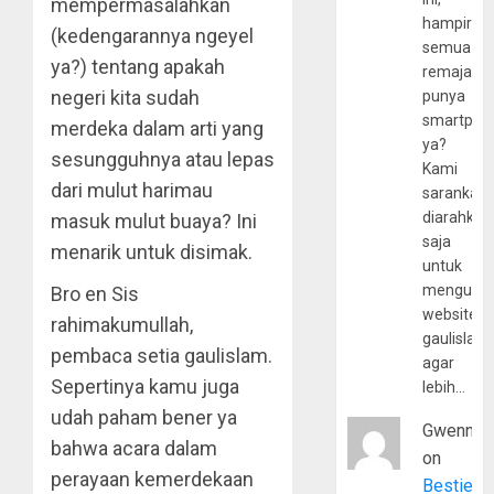
mempermasalahkan
hampir
(kedengarannya ngeyel
semua
ya?) tentang apakah
remaja
negeri kita sudah
punya
smartpho
merdeka dalam arti yang
ya?
sesungguhnya atau lepas
Kami
dari mulut harimau
sarankan,
diarahkan
masuk mulut buaya? Ini
saja
menarik untuk disimak.
untuk
mengunju
Bro en Sis
website
rahimakumullah,
gaulislam
pembaca setia gaulislam.
agar
Sepertinya kamu juga
lebih…
udah paham bener ya
Gwenny
bahwa acara dalam
on
perayaan kemerdekaan
Bestie