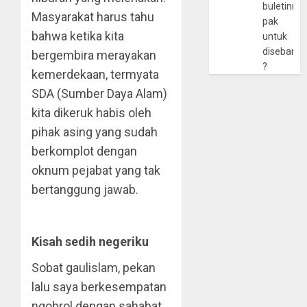
buletinny
Masyarakat harus tahu
pak
bahwa ketika kita
untuk
disebarlu
bergembira merayakan
?
kemerdekaan, termyata
SDA (Sumber Daya Alam)
kita dikeruk habis oleh
pihak asing yang sudah
berkomplot dengan
oknum pejabat yang tak
bertanggung jawab.
Kisah sedih negeriku
Sobat gaulislam, pekan
lalu saya berkesempatan
ngobrol dengan sahabat