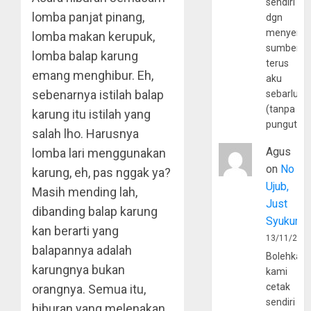
sendiri
lomba panjat pinang,
dgn
menyerta
lomba makan kerupuk,
sumber
lomba balap karung
terus
emang menghibur. Eh,
aku
sebenarnya istilah balap
sebarluas
(tanpa
karung itu istilah yang
pungutan
salah lho. Harusnya
Agus
lomba lari menggunakan
on
No
karung, eh, pas nggak ya?
Ujub,
Masih mending lah,
Just
dibanding balap karung
Syukur
kan berarti yang
13/11/202
balapannya adalah
Bolehkah
karungnya bukan
kami
cetak
orangnya. Semua itu,
sendiri
hiburan yang melenakan.