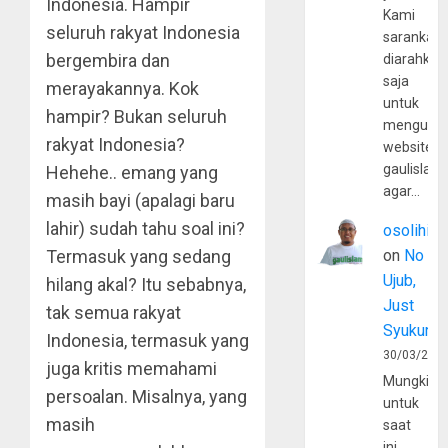
Indonesia. Hampir
Kami
seluruh rakyat Indonesia
sarankan,
bergembira dan
diarahkan
saja
merayakannya. Kok
untuk
hampir? Bukan seluruh
mengunju
rakyat Indonesia?
website
gaulislam
Hehehe.. emang yang
agar…
masih bayi (apalagi baru
lahir) sudah tahu soal ini?
osolihin
Termasuk yang sedang
on
No
Ujub,
hilang akal? Itu sebabnya,
Just
tak semua rakyat
Syukur
Indonesia, termasuk yang
30/03/202
juga kritis memahami
Mungkin
persoalan. Misalnya, yang
untuk
masih
saat
ini,