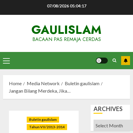
Skip
07/08/2026
05:04:18
to
content
GAULISLAM
BACAAN PAS REMAJA CERDAS
Primary
Menu
Home
Media Network
Buletin gaulislam
Jangan Bilang Merdeka, Jika…
ARCHIVES
Buletin gaulislam
Archives
Tahun VII/2013-2014