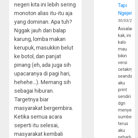
negeri kita ini lebih sering
Tapi
monoton alias itu-itu aja
Ngejerum
yang dominan. Apa tuh?
30/03/202
Assalamu
Nggak jauh dari balap
kak, ini
karung, lomba makan
kalo
kerupuk, masukkin belut
mau
ke botol, dan panjat
bikin
versi
pinang (eh, ada juga sih
cetaknya
upacaranya di pagi hari,
seandain
hehehe…). Memang sih
aku
print
sebagai hiburan.
sendiri
Targetnya biar
dgn
masyarakat bergembira.
menyerta
Ketika semua acara
sumber
terus
seperti itu selesai,
aku
masyarakat kembali
sebarluas