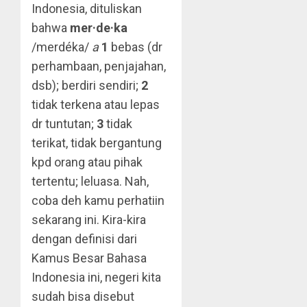
Indonesia, dituliskan
bahwa
mer·de·ka
/merdéka/
a
1
bebas (dr
perhambaan, penjajahan,
dsb); berdiri sendiri;
2
tidak terkena atau lepas
dr tuntutan;
3
tidak
terikat, tidak bergantung
kpd orang atau pihak
tertentu; leluasa. Nah,
coba deh kamu perhatiin
sekarang ini. Kira-kira
dengan definisi dari
Kamus Besar Bahasa
Indonesia ini, negeri kita
sudah bisa disebut