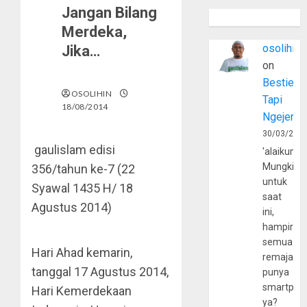
Jangan Bilang
Merdeka,
osolihin
Jika…
on
Bestie
OSOLIHIN
Tapi
18/08/2014
Ngejerum
30/03/202
gaulislam edisi
'alaikumu
Mungkin
356/tahun ke-7 (22
untuk
Syawal 1435 H/ 18
saat
Agustus 2014)
ini,
hampir
semua
Hari Ahad kemarin,
remaja
tanggal 17 Agustus 2014,
punya
smartpho
Hari Kemerdekaan
ya?