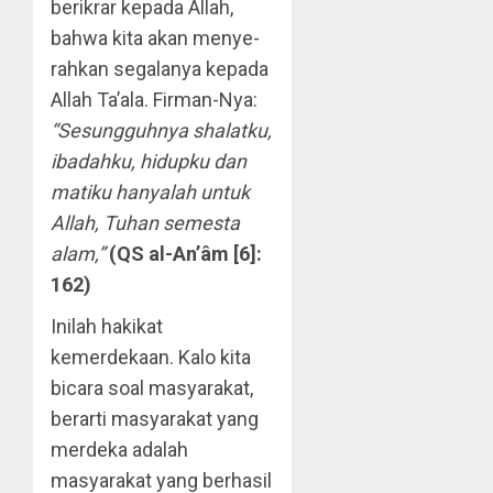
ber­ikrar kepada Allah,
bahwa kita akan menye­
rahkan segalanya kepada
Allah Ta’ala. Firman-Nya:
“Sesungguhnya shalatku,
ibadahku, hidupku dan
matiku hanyalah untuk
Allah, Tuhan semesta
alam,”
(QS al-An’âm [6]:
162)
Inilah hakikat
kemerdekaan. Kalo kita
bi­cara soal masyarakat,
berarti masyarakat yang
merdeka adalah
masyarakat yang berhasil