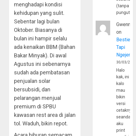
menghadapi kondisi
(tanpa
kehidupan yang sulit.
pungutan
Sebentar lagi bulan
Gwenny
Oktober. Biasanya di
on
bulan ini hampir selalu
Bestie
ada kenaikan BBM (Bahan
Tapi
Ngejerum
Bakar Minyak). Di awal
30/03/202
Agustus ini sebenarnya
Halo
sudah ada pembatasan
kak, ini
penjualan solar
kalo
bersubsidi, dan
mau
bikin
pelarangan menjual
versi
premium di SPBU
cetaknya
kawasan rest area di jalan
seandain
tol. Waduh, bikin repot.
aku
print
Acara hiburan semacam