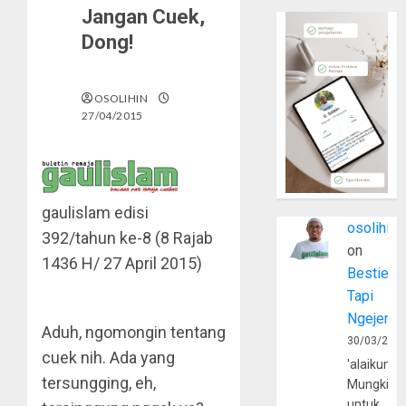
Jangan Cuek,
Dong!
OSOLIHIN
27/04/2015
gaulislam edisi
osolihin
392/tahun ke-8 (8 Rajab
on
1436 H/ 27 April 2015)
Bestie
Tapi
Ngejerum
Aduh, ngomongin tentang
30/03/202
cuek nih. Ada yang
'alaikumu
tersungging, eh,
Mungkin
untuk