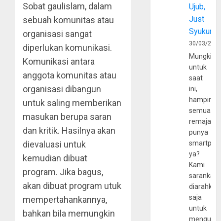
Sobat gaulislam, dalam
Ujub,
Just
sebuah komunitas atau
Syukur
organisasi sangat
30/03/202
diperlukan komunikasi.
Mungkin
Komunikasi antara
untuk
anggota komunitas atau
saat
organisasi dibangun
ini,
hampir
untuk saling memberikan
semua
masukan berupa saran
remaja
dan kritik. Hasilnya akan
punya
dievaluasi untuk
smartpho
ya?
kemudian dibuat
Kami
program. Jika bagus,
sarankan,
akan dibuat program utuk
diarahkan
saja
mempertahankannya,
untuk
bahkan bila memungkin
mengunju