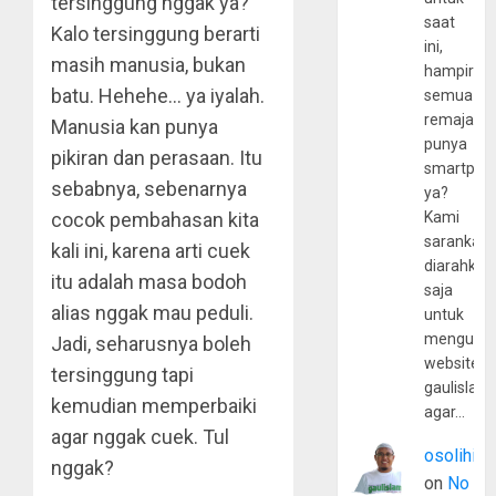
tersinggung nggak ya?
saat
Kalo tersinggung berarti
ini,
masih manusia, bukan
hampir
batu. Hehehe… ya iyalah.
semua
remaja
Manusia kan punya
punya
pikiran dan perasaan. Itu
smartpho
sebabnya, sebenarnya
ya?
cocok pembahasan kita
Kami
sarankan,
kali ini, karena arti cuek
diarahkan
itu adalah masa bodoh
saja
alias nggak mau peduli.
untuk
mengunju
Jadi, seharusnya boleh
website
tersinggung tapi
gaulislam
kemudian memperbaiki
agar…
agar nggak cuek. Tul
osolihin
nggak?
on
No