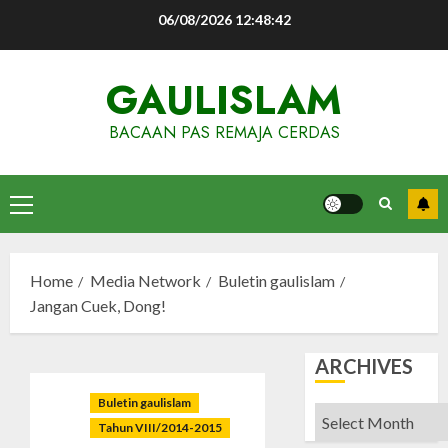
Skip
06/08/2026
12:48:43
to
content
GAULISLAM
BACAAN PAS REMAJA CERDAS
Primary
Menu
Home
Media Network
Buletin gaulislam
Jangan Cuek, Dong!
ARCHIVES
Buletin gaulislam
Archives
Tahun VIII/2014-2015