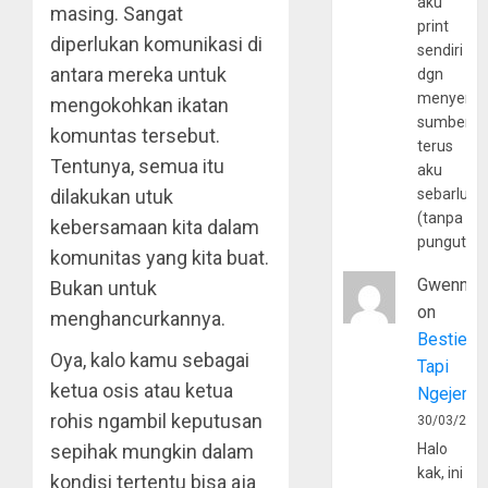
aku
masing. Sangat
print
diperlukan komunikasi di
sendiri
antara mereka untuk
dgn
menyerta
mengokohkan ikatan
sumber
komuntas tersebut.
terus
Tentunya, semua itu
aku
dilakukan utuk
sebarluas
(tanpa
kebersamaan kita dalam
pungutan
komunitas yang kita buat.
Gwenny
Bukan untuk
on
menghancurkannya.
Bestie
Oya, kalo kamu sebagai
Tapi
ketua osis atau ketua
Ngejerum
rohis ngambil keputusan
30/03/202
sepihak mungkin dalam
Halo
kak, ini
kondisi tertentu bisa aja