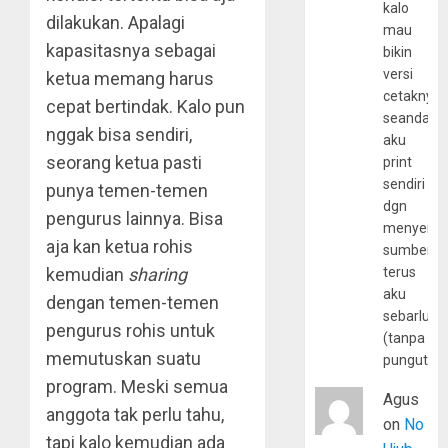
kalo
dilakukan. Apalagi
mau
kapasitasnya sebagai
bikin
versi
ketua memang harus
cetaknya
cepat bertindak. Kalo pun
seandain
nggak bisa sendiri,
aku
seorang ketua pasti
print
sendiri
punya temen-temen
dgn
pengurus lainnya. Bisa
menyerta
aja kan ketua rohis
sumber
kemudian
sharing
terus
aku
dengan temen-temen
sebarluas
pengurus rohis untuk
(tanpa
memutuskan suatu
pungutan
program. Meski semua
Agus
anggota tak perlu tahu,
on
No
tapi kalo kemudian ada