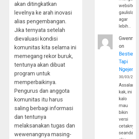
akan ditingkatkan
website
levelnya ke arah inovasi
gaulislam
agar
alias pengembangan.
lebih…
Jika ternyata setelah
dievaluasi kondisi
Gwenny
on
komunitas kita selama ini
Bestie
memegang rekor buruk,
Tapi
tentunya akan dibuat
Ngejerum
program untuk
30/03/202
memperbaikinya.
Assalamu
Pengurus dan anggota
kak, ini
komunitas itu harus
kalo
mau
saling berbagi informasi
bikin
dan tentunya
versi
melaksanakan tugas dan
cetaknya
seandain
wewenangnya masing-