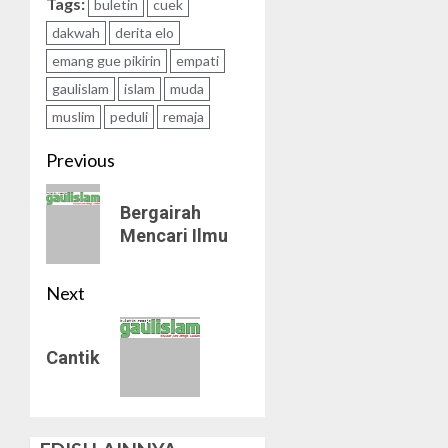
Tags:
buletin
cuek
dakwah
derita elo
emang gue pikirin
empati
gaulislam
islam
muda
muslim
peduli
remaja
Post
Previous
navigation
Previous
Bergairah
post:
Mencari Ilmu
Next
Next
Cantik
post: