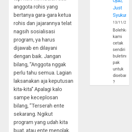
Ujub,
anggota rohis yang
Just
bertanya gara-gara ketua
Syukur
rohis dan jajarannya telat
13/11/202
Bolehkah
nagsih sosialisasi
kami
program, ya harus
cetak
dijawab en dilayani
sendiri
dengan baik. Jangan
buletinny
pak
bilang, “Anggota nggak
untuk
perlu tahu semua. Lagian
disebarlu
laksanakan aja keputusan
?
kita-kita” Apalagi kalo
sampe keceplosan
bilang, “Terserah ente
sekarang. Ngikut
program yang udah kita
buat, atau ente menolak.