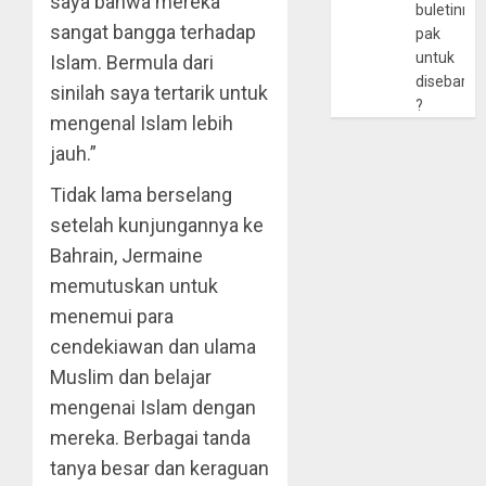
saya bahwa mereka
buletinny
sangat bangga terhadap
pak
untuk
Islam. Bermula dari
disebarlu
sinilah saya tertarik untuk
?
mengenal Islam lebih
jauh.”
Tidak lama berselang
setelah kunjungannya ke
Bahrain, Jermaine
memutuskan untuk
menemui para
cendekiawan dan ulama
Muslim dan belajar
mengenai Islam dengan
mereka. Berbagai tanda
tanya besar dan keraguan