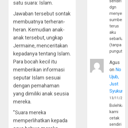
sendiri
satu suara: Islam.
dgn
Jawaban tersebut sontak
menyerta
sumber
membuatnya terheran-
terus
heran. Kemudian anak-
aku
anak tersebut, ungkap
sebarluas
Jermaine, menceritakan
(tanpa
pungutan
kepadanya tentang Islam.
Para bocah kecil itu
Agus
memberikan informasi
on
No
Ujub,
seputar Islam sesuai
Just
dengan pemahaman
Syukur
yang dimiliki anak seusia
13/11/202
mereka.
Bolehkah
”Suara mereka
kami
cetak
memperlihatkan kepada
sendiri