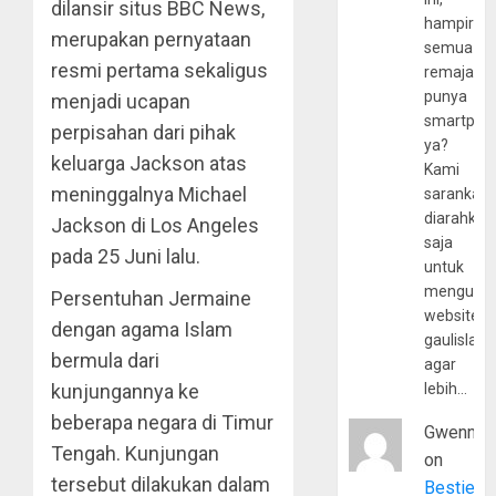
dilansir situs BBC News,
hampir
merupakan pernyataan
semua
resmi pertama sekaligus
remaja
punya
menjadi ucapan
smartpho
perpisahan dari pihak
ya?
keluarga Jackson atas
Kami
meninggalnya Michael
sarankan,
diarahkan
Jackson di Los Angeles
saja
pada 25 Juni lalu.
untuk
mengunju
Persentuhan Jermaine
website
dengan agama Islam
gaulislam
bermula dari
agar
kunjungannya ke
lebih…
beberapa negara di Timur
Gwenny
Tengah. Kunjungan
on
tersebut dilakukan dalam
Bestie