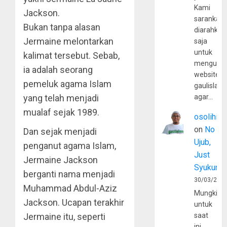
Kami
Jackson.
sarankan,
Bukan tanpa alasan
diarahkan
Jermaine melontarkan
saja
untuk
kalimat tersebut. Sebab,
mengunju
ia adalah seorang
website
pemeluk agama Islam
gaulislam
yang telah menjadi
agar…
mualaf sejak 1989.
osolihin
on
No
Dan sejak menjadi
Ujub,
penganut agama Islam,
Just
Jermaine Jackson
Syukur
berganti nama menjadi
30/03/202
Muhammad Abdul-Aziz
Mungkin
Jackson. Ucapan terakhir
untuk
Jermaine itu, seperti
saat
ini,