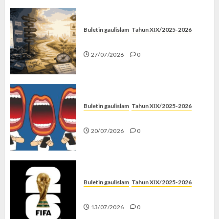
Buletin gaulislam
Tahun XIX/2025-2026
Saatnya Stop “Find Yourself”
27/07/2026
0
Buletin gaulislam
Tahun XIX/2025-2026
Kenapa Harus Ghibah?
20/07/2026
0
Buletin gaulislam
Tahun XIX/2025-2026
Piala Dunia dan Jari Netizen
13/07/2026
0