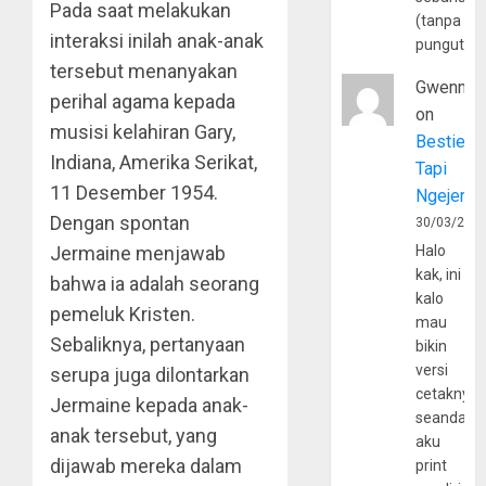
Pada saat melakukan
(tanpa
interaksi inilah anak-anak
pungutan
tersebut menanyakan
Gwenny
perihal agama kepada
on
musisi kelahiran Gary,
Bestie
Indiana, Amerika Serikat,
Tapi
11 Desember 1954.
Ngejerum
Dengan spontan
30/03/202
Jermaine menjawab
Halo
kak, ini
bahwa ia adalah seorang
kalo
pemeluk Kristen.
mau
Sebaliknya, pertanyaan
bikin
versi
serupa juga dilontarkan
cetaknya
Jermaine kepada anak-
seandain
anak tersebut, yang
aku
dijawab mereka dalam
print