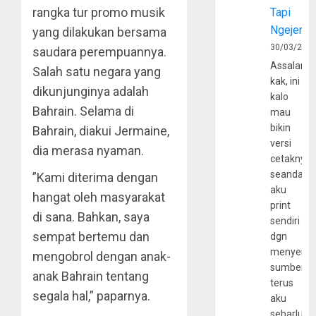
rangka tur promo musik
Tapi
Ngejerum
yang dilakukan bersama
30/03/202
saudara perempuannya.
Assalamu
Salah satu negara yang
kak, ini
dikunjunginya adalah
kalo
Bahrain. Selama di
mau
bikin
Bahrain, diakui Jermaine,
versi
dia merasa nyaman.
cetaknya
seandain
”Kami diterima dengan
aku
hangat oleh masyarakat
print
di sana. Bahkan, saya
sendiri
sempat bertemu dan
dgn
menyerta
mengobrol dengan anak-
sumber
anak Bahrain tentang
terus
segala hal,” paparnya.
aku
sebarluas