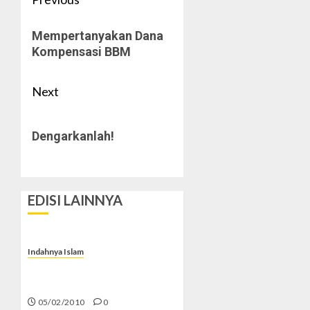
Post
navigation
Previous
Mempertanyakan Dana
post:
Kompensasi BBM
Next
Next
Dengarkanlah!
post:
EDISI LAINNYA
Indahnya Islam
Jabir Ibnu Hayyan Peletak
Dasar Kimia Modern
05/02/2010
0