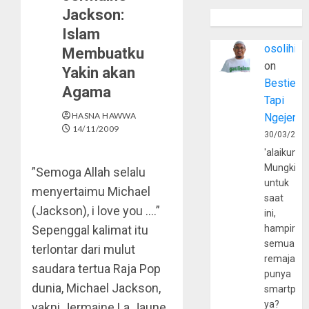
Jackson:
Islam
osolihin
Membuatku
on
Yakin akan
Bestie
Agama
Tapi
HASNA HAWWA
Ngejerum
14/11/2009
30/03/202
'alaikumu
Mungkin
”Semoga Allah selalu
untuk
menyertaimu Michael
saat
(Jackson), i love you ….”
ini,
Sepenggal kalimat itu
hampir
semua
terlontar dari mulut
remaja
saudara tertua Raja Pop
punya
dunia, Michael Jackson,
smartpho
ya?
yakni Jermaine La Jaune