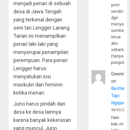
menjadi penari di sebuah
print
desa di Jawa Tengah
sendiri
dgn
yang terkenal dengan
menyerta
seni tari Lengger Lanang.
sumber
Tarian ini menampilkan
terus
penari laki-laki yang
aku
sebarluas
menyerupai penampilan
(tanpa
perempuan. Para penari
pungutan
Lengger harus
Gwenny
menyatukan sisi
on
maskulin dan feminin
Bestie
ketika menari.
Tapi
Ngejerum
Juno harus pindah dari
30/03/202
desa ke desa lainnya
Halo
karena banyak kekerasan
kak, ini
yang muncul. Juno