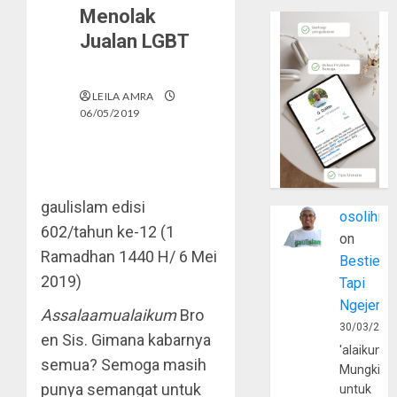
Menolak
Jualan LGBT
LEILA AMRA
06/05/2019
gaulislam edisi
osolihin
602/tahun ke-12 (1
on
Ramadhan 1440 H/ 6 Mei
Bestie
2019)
Tapi
Ngejerum
Assalaamualaikum
Bro
30/03/202
en Sis. Gimana kabarnya
'alaikumu
semua? Semoga masih
Mungkin
punya semangat untuk
untuk