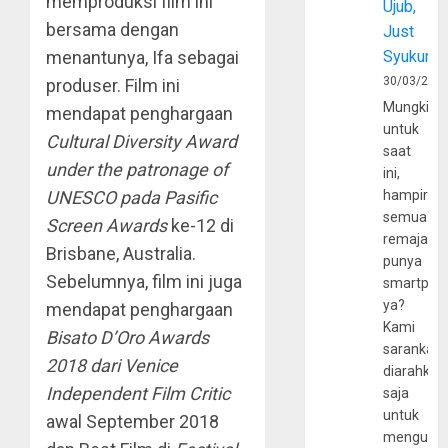
memproduksi film ini
Ujub,
bersama dengan
Just
menantunya, Ifa sebagai
Syukur
30/03/202
produser. Film ini
Mungkin
mendapat penghargaan
untuk
Cultural Diversity Award
saat
under the patronage of
ini,
UNESCO pada Pasific
hampir
semua
Screen Awards
ke-12 di
remaja
Brisbane, Australia.
punya
Sebelumnya, film ini juga
smartpho
ya?
mendapat penghargaan
Kami
Bisato D’Oro Awards
sarankan,
2018 dari Venice
diarahkan
Independent Film Critic
saja
untuk
awal September 2018
mengunju