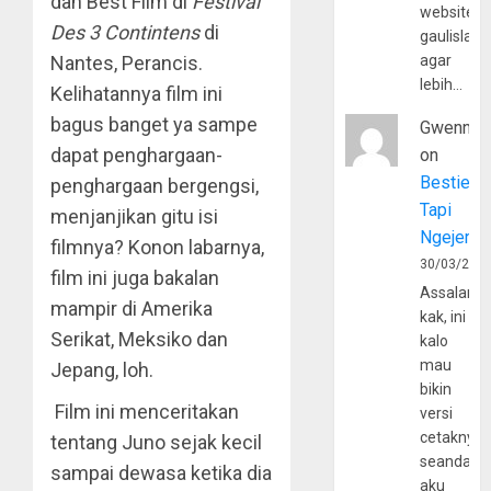
dan Best Film di
Festival
website
Des 3 Contintens
di
gaulislam
Nantes, Perancis.
agar
lebih…
Kelihatannya film ini
bagus banget ya sampe
Gwenny
dapat penghargaan-
on
Bestie
penghargaan bergengsi,
Tapi
menjanjikan gitu isi
Ngejerum
filmnya? Konon labarnya,
30/03/202
film ini juga bakalan
Assalamu
mampir di Amerika
kak, ini
Serikat, Meksiko dan
kalo
mau
Jepang, loh.
bikin
Film ini menceritakan
versi
cetaknya
tentang Juno sejak kecil
seandain
sampai dewasa ketika dia
aku