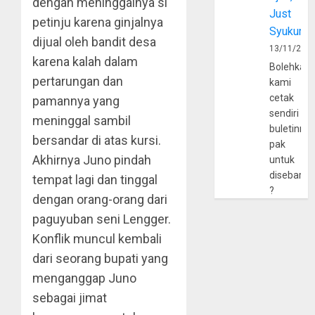
dengan meninggalnya si
Just
petinju karena ginjalnya
Syukur
dijual oleh bandit desa
13/11/202
karena kalah dalam
Bolehkah
pertarungan dan
kami
cetak
pamannya yang
sendiri
meninggal sambil
buletinny
bersandar di atas kursi.
pak
Akhirnya Juno pindah
untuk
disebarlu
tempat lagi dan tinggal
?
dengan orang-orang dari
paguyuban seni Lengger.
Konflik muncul kembali
dari seorang bupati yang
menganggap Juno
sebagai jimat