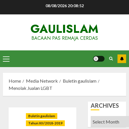
Skip
08/08/2026
20:08:53
to
content
GAULISLAM
BACAAN PAS REMAJA CERDAS
Primary
Menu
Home
Media Network
Buletin gaulislam
Menolak Jualan LGBT
ARCHIVES
Buletin gaulislam
Archives
Tahun XII/2018-2019