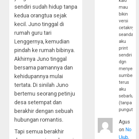
kalo
sendiri sudah hidup tanpa
mau
bikin
kedua orangtua sejak
versi
kecil. Juno tinggal di
cetaknya
rumah guru tari
seandain
Lenggernya, kemudian
aku
print
pindah ke rumah bibinya.
sendiri
Akhirnya Juno tinggal
dgn
bersama pamannya dan
menyerta
kehidupannya mulai
sumber
terus
tertata. Di sinilah Juno
aku
bertemu seorang petinju
sebarluas
desa setempat dan
(tanpa
pungutan
berakhir dengan sebuah
hubungan romantis.
Agus
on
No
Tapi semua berakhir
Ujub,