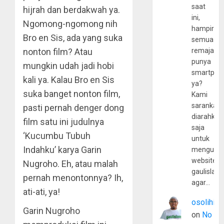
saat
hijrah dan berdakwah ya.
ini,
Ngomong-ngomong nih
hampir
Bro en Sis, ada yang suka
semua
nonton film? Atau
remaja
punya
mungkin udah jadi hobi
smartpho
kali ya. Kalau Bro en Sis
ya?
suka banget nonton film,
Kami
sarankan,
pasti pernah denger dong
diarahkan
film satu ini judulnya
saja
‘Kucumbu Tubuh
untuk
Indahku’ karya Garin
mengunju
website
Nugroho. Eh, atau malah
gaulislam
pernah menontonnya? Ih,
agar…
ati-ati, ya!
osolihin
Garin Nugroho
on
No