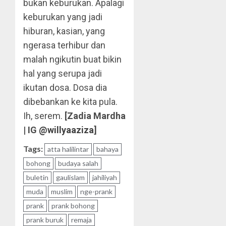
bukan keburukan. Apalagi
keburukan yang jadi
hiburan, kasian, yang
ngerasa terhibur dan
malah ngikutin buat bikin
hal yang serupa jadi
ikutan dosa. Dosa dia
dibebankan ke kita pula.
Ih, serem.
[Zadia Mardha
| IG
@willyaaziza
]
Tags:
atta halilintar
bahaya
bohong
budaya salah
buletin
gaulislam
jahiliyah
muda
muslim
nge-prank
prank
prank bohong
prank buruk
remaja