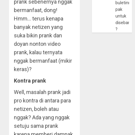
prank sebenernya nggak
buletinny
bermanfaat, dong!
pak
untuk
Hmm… terus kenapa
disebarlu
banyak netizen yang
?
suka bikin prank dan
doyan nonton video
prank, kalau ternyata
nggak bermanfaat (mikir
keras)?
Kontra prank
Well, masalah prank jadi
pro kontra di antara para
netizen, boleh atau
nggak? Ada yang nggak
setuju sama prank
karena memberi dampak