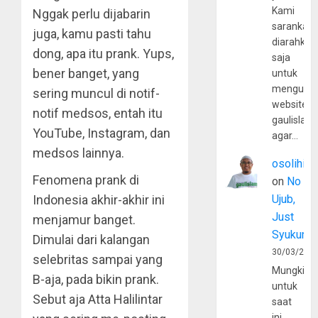
Kami
Nggak perlu dijabarin
sarankan,
juga, kamu pasti tahu
diarahkan
dong, apa itu prank. Yups,
saja
bener banget, yang
untuk
mengunju
sering muncul di notif-
website
notif medsos, entah itu
gaulislam
YouTube, Instagram, dan
agar…
medsos lainnya.
osolihin
Fenomena prank di
on
No
Indonesia akhir-akhir ini
Ujub,
Just
menjamur banget.
Syukur
Dimulai dari kalangan
30/03/202
selebritas sampai yang
Mungkin
B-aja, pada bikin prank.
untuk
Sebut aja Atta Halilintar
saat
ini,