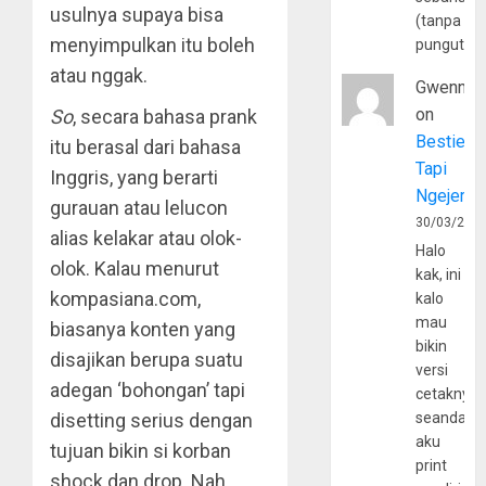
usulnya supaya bisa
(tanpa
menyimpulkan itu boleh
pungutan
atau nggak.
Gwenny
on
So
, secara bahasa prank
Bestie
itu berasal dari bahasa
Tapi
Inggris, yang berarti
Ngejerum
gurauan atau lelucon
30/03/202
alias kelakar atau olok-
Halo
olok. Kalau menurut
kak, ini
kompasiana.com,
kalo
mau
biasanya konten yang
bikin
disajikan berupa suatu
versi
adegan ‘bohongan’ tapi
cetaknya
disetting serius dengan
seandain
aku
tujuan bikin si korban
print
shock dan drop. Nah,