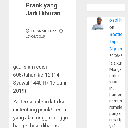
Prank yang
Jadi Hiburan
osolihin
on
HAFSA MUTAZZ
Bestie
17/06/2019
Tapi
Ngejerum
30/03/202
'alaikumu
gaulislam edisi
Mungkin
608/tahun ke-12 (14
untuk
Syawal 1440 H/ 17 Juni
saat
ini,
2019)
hampir
Ya, tema buletin kita kali
semua
remaja
ini tentang prank! Tema
punya
yang aku tunggu-tunggu
smartpho
banget buat dibahas.
ya?