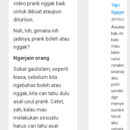
video prank nggak baik
Tapi
untuk dibuat ataupun
Ngejerum
ditonton.
30/03/202
Assalamu
Nah, loh, gimana nih
kak, ini
jadinya, prank boleh atau
kalo
nggak?
mau
bikin
Ngerjain orang
versi
cetaknya
Sobat gaulislam, seperti
seandain
biasa, sebelum kita
aku
ngebahas boleh atau
print
sendiri
nggak, kita cari tahu dulu
dgn
asal-usul prank. Catet,
menyerta
yah, kalau mau
sumber
terus
melakukan sesuatu
aku
harus cari tahu asal-
sebarluas