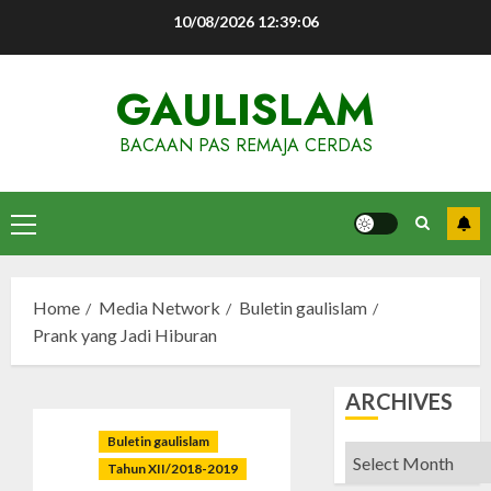
Skip
10/08/2026
12:39:06
to
content
GAULISLAM
BACAAN PAS REMAJA CERDAS
Primary
Menu
Home
Media Network
Buletin gaulislam
Prank yang Jadi Hiburan
ARCHIVES
Buletin gaulislam
Archives
Tahun XII/2018-2019