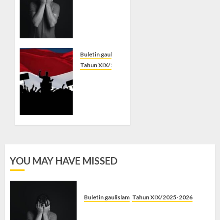
Syahwat
Menghempaskan,
Islam
Menyelamatkan
Buletin gaulislam
10/08/2026
0
Tahun XIX/2025-2026
Saat
Politik
Cuma
Gimmick
03/08/2026
0
YOU MAY HAVE MISSED
Buletin gaulislam
Tahun XIX/2025-2026
Syahwat Menghempaskan, Islam