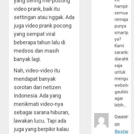
yang sering me-posting
hampir
video prank, baik itu
semua
settingan atau nggak. Ada
remaja
juga video prank pocong
punya
smartpho
yang sempat viral
ya?
beberapa tahun lalu di
Kami
medsos dan masih
sarankan,
banyak lagi.
diarahkan
saja
Nah, video-video itu
untuk
mendapat banyak
mengunju
website
sorotan dari netizen
gaulislam
Indonesia. Ada yang
agar
menikmati video-nya
lebih…
sebagai sarana hiburan,
Gwenny
lawakan lucu. Tapi ada
on
juga yang berpikir kalau
Bestie