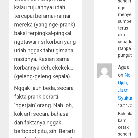
sendiri
kalau tujuannya udah
dgn
menyerta
tercapai beramai-ramai
sumber
mereka (yang nge-prank)
terus
bakal terpingkal-pingkal
aku
ngetawain si korban yang
sebarluas
(tanpa
udah nggak tahu gimana
pungutan
nasibnya. Kasian sama
korbannya deh, ckckck…
Agus
on
No
(geleng-geleng kepala).
Ujub,
Nggak jauh beda, secara
Just
fakta prank berarti
Syukur
‘ngerjain’ orang. Nah loh,
13/11/202
kok arti secara bahasa
Bolehkah
kami
dan faktanya nggak
cetak
berbobot gitu, sih. Berarti
sendiri