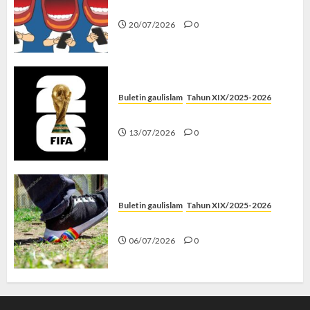
Kenapa Harus Ghibah?
20/07/2026
0
Buletin gaulislam
Tahun XIX/2025-2026
Piala Dunia dan Jari Netizen
13/07/2026
0
Buletin gaulislam
Tahun XIX/2025-2026
Menolak Penyimpangan
06/07/2026
0