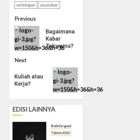
settingan
youtuber
Post
Previous
navigation
Previous
Bagaimana
Kabar
post:
Takwamu?
Next
Next
Kuliah atau
post:
Kerja?
EDISI LAINNYA
Buletin gaulislam
Tahun XIX/2025-2026