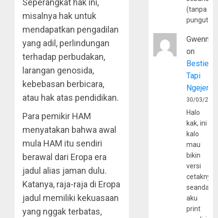
Seperangkat hak ini,
(tanpa
misalnya hak untuk
pungutan
mendapatkan pengadilan
Gwenny
yang adil, perlindungan
on
terhadap perbudakan,
Bestie
larangan genosida,
Tapi
kebebasan berbicara,
Ngejerum
atau hak atas pendidikan.
30/03/202
Halo
Para pemikir HAM
kak, ini
menyatakan bahwa awal
kalo
mula HAM itu sendiri
mau
bikin
berawal dari Eropa era
versi
jadul alias jaman dulu.
cetaknya
Katanya, raja-raja di Eropa
seandain
jadul memiliki kekuasaan
aku
print
yang nggak terbatas,