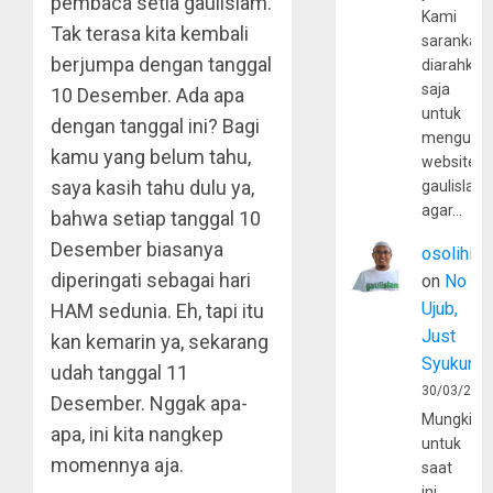
pembaca setia gaulislam.
Kami
Tak terasa kita kembali
sarankan,
berjumpa dengan tanggal
diarahkan
saja
10 Desember. Ada apa
untuk
dengan tanggal ini? Bagi
mengunju
kamu yang belum tahu,
website
saya kasih tahu dulu ya,
gaulislam
agar…
bahwa setiap tanggal 10
Desember biasanya
osolihin
diperingati sebagai hari
on
No
Ujub,
HAM sedunia. Eh, tapi itu
Just
kan kemarin ya, sekarang
Syukur
udah tanggal 11
30/03/202
Desember. Nggak apa-
Mungkin
apa, ini kita nangkep
untuk
momennya aja.
saat
ini,