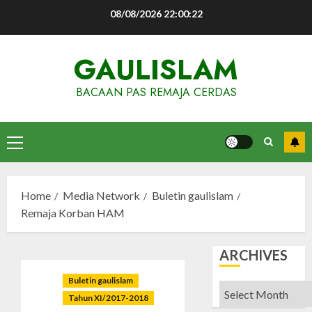
Skip
08/08/2026
22:00:23
to
content
GAULISLAM
BACAAN PAS REMAJA CERDAS
Primary
Menu
Home
Media Network
Buletin gaulislam
Remaja Korban HAM
ARCHIVES
Buletin gaulislam
Archives
Tahun XI/2017-2018