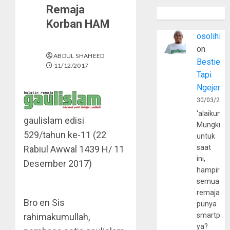
Remaja
Korban HAM
osolihin
on
ABDUL SHAHEED
Bestie
11/12/2017
Tapi
Ngejerum
30/03/202
'alaikumu
gaulislam edisi
Mungkin
529/tahun ke-11 (22
untuk
saat
Rabiul Awwal 1439 H/ 11
ini,
Desember 2017)
hampir
semua
remaja
Bro en Sis
punya
smartpho
rahimakumullah,
ya?