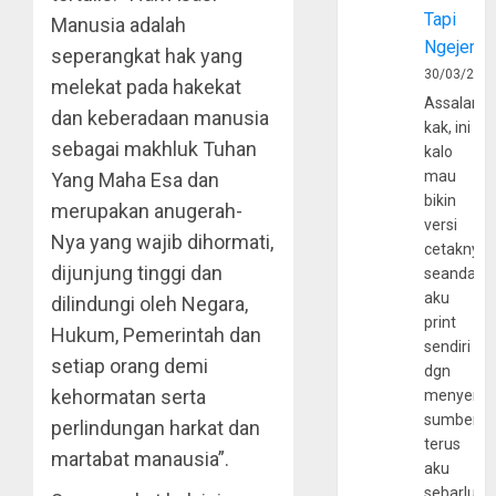
Tapi
Manusia adalah
Ngejerum
seperangkat hak yang
30/03/202
melekat pada hakekat
Assalamu
dan keberadaan manusia
kak, ini
sebagai makhluk Tuhan
kalo
mau
Yang Maha Esa dan
bikin
merupakan anugerah-
versi
Nya yang wajib dihormati,
cetaknya
dijunjung tinggi dan
seandain
aku
dilindungi oleh Negara,
print
Hukum, Pemerintah dan
sendiri
setiap orang demi
dgn
kehormatan serta
menyerta
sumber
perlindungan harkat dan
terus
martabat manausia”.
aku
sebarluas