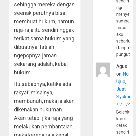
sendiri
sehingga mereka dengan
dgn
seenak perutnya bisa
menyerta
membuat hukum, namun
sumber
terus
raja-raja itu sendiri nggak
aku
terikat sama hukum yang
sebarluas
dibuatnya. Istilah
(tanpa
pungutan
ngepopnya jaman
sekarang adalah, kebal
Agus
hukum.
on
No
Ujub,
Itu sebabnya, ketika ada
Just
rakyat, misalnya,
Syukur
membunuh, maka ia akan
13/11/202
dikenakan hukuman.
Bolehkah
Akan tetapi jika raja yang
kami
cetak
melakukan pembantaian,
sendiri
maka karena raja kebal