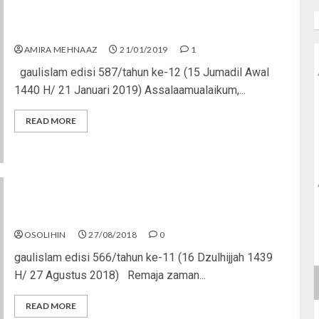
Nggak Asal Jadi Youtuber
AMIRA MEHNAAZ
21/01/2019
1
gaulislam edisi 587/tahun ke-12 (15 Jumadil Awal
1440 H/ 21 Januari 2019) Assalaamualaikum,...
READ MORE
Berkarya Bersama Komunitas Remaja
OSOLIHIN
27/08/2018
0
gaulislam edisi 566/tahun ke-11 (16 Dzulhijjah 1439
H/ 27 Agustus 2018) Remaja zaman...
READ MORE