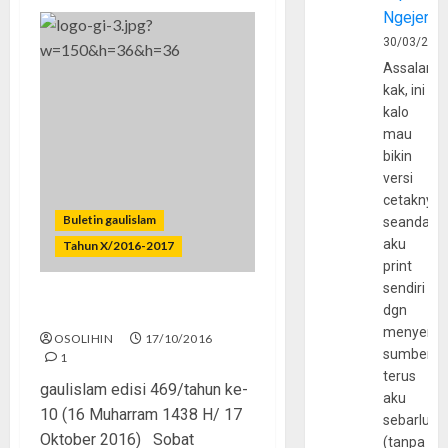
Ngejerum
30/03/202
Assalamu
kak, ini
kalo
mau
bikin
versi
cetaknya
Buletin gaulislam
seandain
aku
Tahun X/2016-2017
print
sendiri
dgn
Mana Kepribadian Islammu?
menyerta
OSOLIHIN
17/10/2016
sumber
1
terus
gaulislam edisi 469/tahun ke-
aku
10 (16 Muharram 1438 H/ 17
sebarluas
Oktober 2016) Sobat
(tanpa