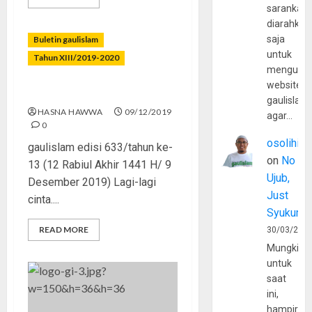
sarankan,
diarahkan
saja
Buletin gaulislam
untuk
Tahun XIII/2019-2020
mengunju
website
Budak Cinta
gaulislam
HASNA HAWWA
09/12/2019
agar…
0
osolihin
gaulislam edisi 633/tahun ke-
on
No
13 (12 Rabiul Akhir 1441 H/ 9
Ujub,
Desember 2019) Lagi-lagi
Just
cinta....
Syukur
READ MORE
30/03/202
Mungkin
untuk
saat
ini,
hampir