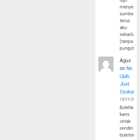
dgn
menyerta
sumber
terus
aku
sebarluas
(tanpa
pungutan
Agus
on
No
Ujub,
Just
Syukur
13/11/202
Bolehkah
kami
cetak
sendiri
buletinny