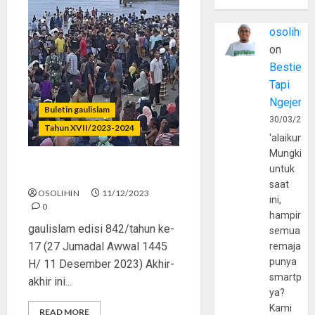
osolihin
on
Bestie
Tapi
Ngejerum
Buletin gaulislam
30/03/202
Tahun XVII/2023-2024
'alaikumu
Mungkin
untuk
Muslim Benci Muslim?
saat
OSOLIHIN
11/12/2023
ini,
0
hampir
gaulislam edisi 842/tahun ke-
semua
17 (27 Jumadal Awwal 1445
remaja
punya
H/ 11 Desember 2023) Akhir-
smartpho
akhir ini...
ya?
Kami
READ MORE