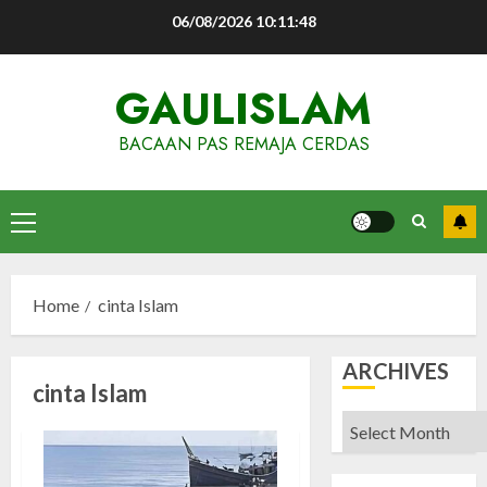
Skip
06/08/2026
10:11:48
to
content
GAULISLAM
BACAAN PAS REMAJA CERDAS
Primary
Menu
Home
cinta Islam
ARCHIVES
cinta Islam
Archives