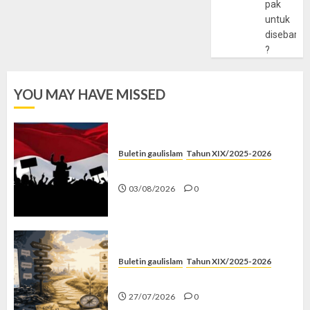
pak
untuk
disebarlu
?
YOU MAY HAVE MISSED
Buletin gaulislam
Tahun XIX/2025-2026
Saat Politik Cuma Gimmick
03/08/2026
0
Buletin gaulislam
Tahun XIX/2025-2026
Saatnya Stop “Find Yourself”
27/07/2026
0