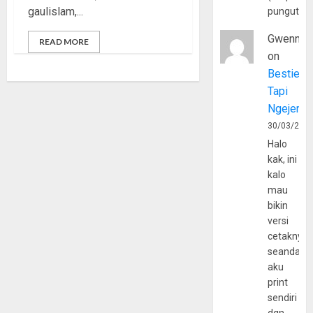
gaulislam,...
pungutan
Gwenny
READ MORE
on
Bestie
Tapi
Ngejerum
30/03/202
Halo
kak, ini
kalo
mau
bikin
versi
cetaknya
seandain
aku
print
sendiri