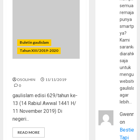
semua
remaja
punya
smartpho
ya?
Kami
Buletin gaulislam
sarankan,
Tahun XIII/2019-2020
diarahkan
saja
untuk
Pejuang dan Pahlawan
mengunju
OSOLIHIN
11/11/2019
website
0
gaulislam
gaulislam edisi 629/tahun ke-
agar
lebih…
13 (14 Rabiul Awwal 1441 H/
11 November 2019) Di
Gwenny
negeri...
on
Bestie
READ MORE
Tapi