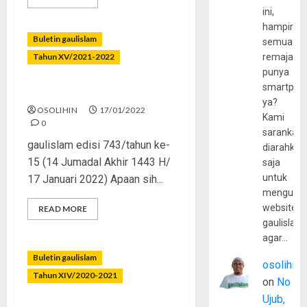
ini,
hampir
Buletin gaulislam
semua
Tahun XV/2021-2022
remaja
punya
smartpho
Merajut Asa yang Terkoyak
ya?
OSOLIHIN
17/01/2022
Kami
0
sarankan,
gaulislam edisi 743/tahun ke-
diarahkan
15 (14 Jumadal Akhir 1443 H/
saja
untuk
17 Januari 2022) Apaan sih...
mengunju
website
READ MORE
gaulislam
agar…
Buletin gaulislam
osolihin
Tahun XIV/2020-2021
on
No
Ujub,