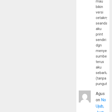
mau
bikin
versi
cetaknya
seandain
aku
print
sendiri
dgn
menyerta
sumber
terus
aku
sebarluas
(tanpa
pungutan
Agus
on
No
Ujub,