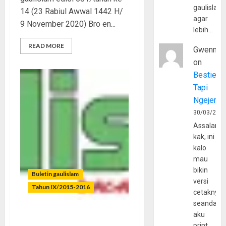
gaulislam
14 (23 Rabiul Awwal 1442 H/
agar
9 November 2020) Bro en...
lebih…
READ MORE
Gwenny
on
Bestie
Tapi
Ngejerum
30/03/202
Assalamu
kak, ini
kalo
mau
bikin
Buletin gaulislam
versi
Tahun IX/2015-2016
cetaknya
seandain
aku
Buruk Muka Cermin
print