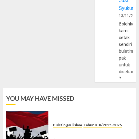
Just
Syukur
13/11/202
Bolehkah
kami
cetak
sendiri
buletinny
pak
untuk
disebarlu
?
YOU MAY HAVE MISSED
Buletin gaulislam
Tahun XIX/2025-2026
Saat Politik Cuma Gimmick