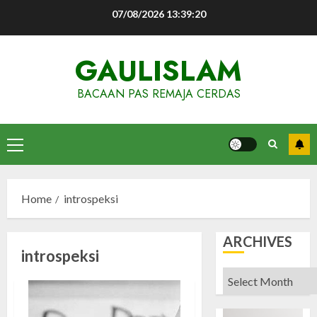
Skip
07/08/2026
13:39:21
to
content
GAULISLAM
BACAAN PAS REMAJA CERDAS
Primary
Menu
Home
introspeksi
ARCHIVES
introspeksi
Archives