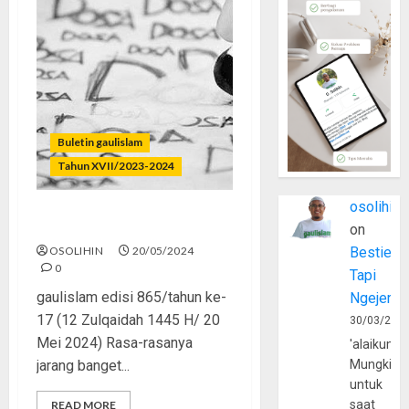
Buletin gaulislam
Tahun XVII/2023-2024
osolihin
Ingat Dosa?
on
OSOLIHIN
20/05/2024
Bestie
0
Tapi
gaulislam edisi 865/tahun ke-
Ngejerum
17 (12 Zulqaidah 1445 H/ 20
30/03/202
Mei 2024) Rasa-rasanya
'alaikumu
jarang banget...
Mungkin
untuk
saat
READ MORE