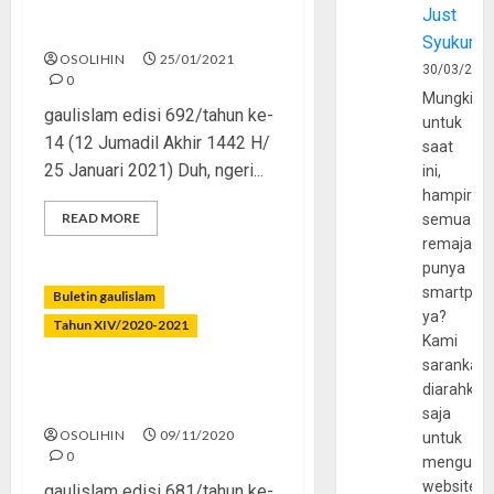
Antara Ujian, Azab, dan
Just
Istidraj
Syukur
OSOLIHIN
25/01/2021
30/03/202
0
Mungkin
gaulislam edisi 692/tahun ke-
untuk
14 (12 Jumadil Akhir 1442 H/
saat
25 Januari 2021) Duh, ngeri...
ini,
hampir
READ MORE
semua
remaja
punya
smartpho
Buletin gaulislam
ya?
Tahun XIV/2020-2021
Kami
sarankan,
Udah Putus, Tapi Berlanjut
diarahkan
Terus
saja
OSOLIHIN
09/11/2020
untuk
0
mengunju
website
gaulislam edisi 681/tahun ke-