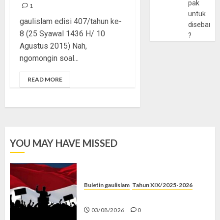
pak
1
untuk
gaulislam edisi 407/tahun ke-
disebarlu
8 (25 Syawal 1436 H/ 10
?
Agustus 2015) Nah,
ngomongin soal...
READ MORE
YOU MAY HAVE MISSED
Buletin gaulislam
Tahun XIX/2025-2026
Saat Politik Cuma Gimmick
03/08/2026
0