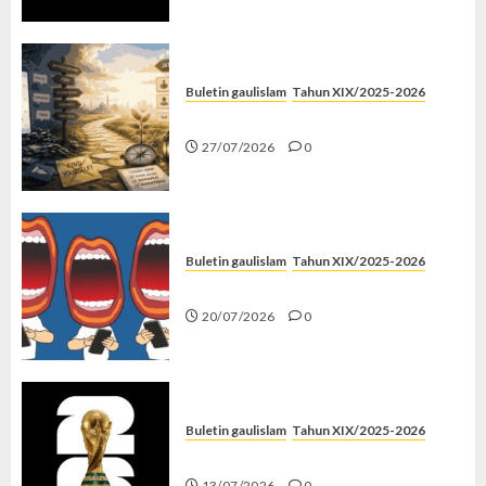
Buletin gaulislam
Tahun XIX/2025-2026
Saatnya Stop “Find Yourself”
27/07/2026
0
Buletin gaulislam
Tahun XIX/2025-2026
Kenapa Harus Ghibah?
20/07/2026
0
Buletin gaulislam
Tahun XIX/2025-2026
Piala Dunia dan Jari Netizen
13/07/2026
0