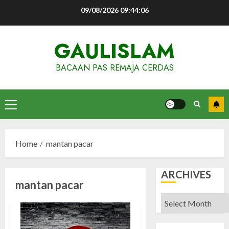
Skip
09/08/2026
09:44:07
to
content
GAULISLAM
BACAAN PAS REMAJA CERDAS
Primary
Menu
Home
mantan pacar
ARCHIVES
mantan pacar
Archives