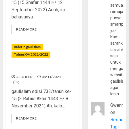
15 (15 Shafar 1444 H/ 12
semua
September 2022) Aduh, ini
remaja
bahasanya...
punya
smartpho
READ MORE
ya?
Kami
sarankan,
Buletin gaulislam
diarahkan
Tahun XV/2021-2022
saja
untuk
mengunju
Terkenang Masa Pacaran?
website
OSOLIHIN
08/11/2021
gaulislam
0
agar
gaulislam edisi 733/tahun ke-
lebih…
15 (3 Rabiul Akhir 1443 H/ 8
Gwenny
November 2021) Ah, kalo...
on
READ MORE
Bestie
Tapi