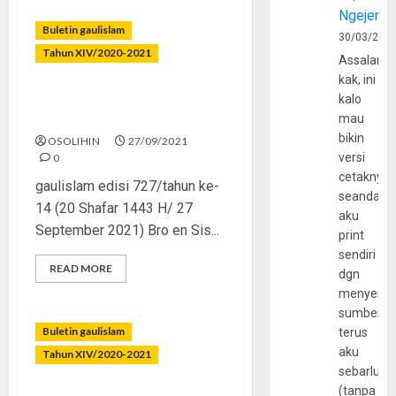
Ngejerum
Buletin gaulislam
30/03/202
Tahun XIV/2020-2021
Assalamu
kak, ini
Ngegas Terus Lalu
kalo
Terjerumus
mau
bikin
OSOLIHIN
27/09/2021
versi
0
cetaknya
gaulislam edisi 727/tahun ke-
seandain
14 (20 Shafar 1443 H/ 27
aku
September 2021) Bro en Sis...
print
sendiri
READ MORE
dgn
menyerta
sumber
Buletin gaulislam
terus
aku
Tahun XIV/2020-2021
sebarluas
(tanpa