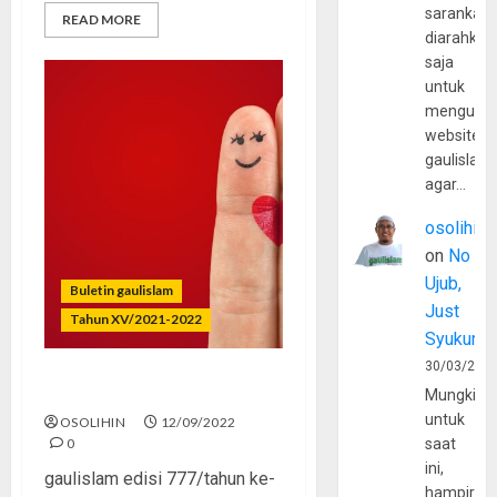
sarankan,
READ MORE
diarahkan
saja
untuk
mengunju
website
gaulislam
agar…
osolihin
on
No
Ujub,
Buletin gaulislam
Just
Tahun XV/2021-2022
Syukur
30/03/202
Jangan Bodoh Soal Jodoh
Mungkin
untuk
OSOLIHIN
12/09/2022
0
saat
ini,
gaulislam edisi 777/tahun ke-
hampir