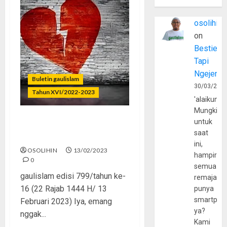
osolihin
on
Bestie
Tapi
Ngejerum
Buletin gaulislam
30/03/202
Tahun XVI/2022-2023
'alaikumu
Mungkin
untuk
Momen Valentine? Putusin
saat
dan Lupain!
ini,
OSOLIHIN
13/02/2023
hampir
0
semua
gaulislam edisi 799/tahun ke-
remaja
16 (22 Rajab 1444 H/ 13
punya
smartpho
Februari 2023) Iya, emang
ya?
nggak...
Kami