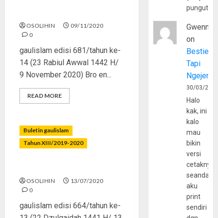
Udah Putus, Tapi Berlanjut
pungutan
Terus
OSOLIHIN
09/11/2020
Gwenny
0
on
gaulislam edisi 681/tahun ke-
Bestie
14 (23 Rabiul Awwal 1442 H/
Tapi
9 November 2020) Bro en...
Ngejerum
30/03/202
READ MORE
Halo
kak, ini
kalo
Buletin gaulislam
mau
Tahun XIII/2019-2020
bikin
versi
cetaknya
Biar Jomblo Asal Selamat
seandain
OSOLIHIN
13/07/2020
aku
0
print
gaulislam edisi 664/tahun ke-
sendiri
13 (22 Dzulqaidah 1441 H/ 13