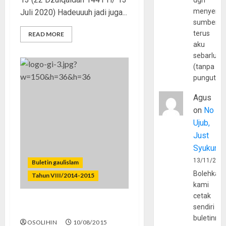
dgn
menyerta
Juli 2020) Hadeuuuh jadi juga...
sumber
terus
READ MORE
aku
sebarluas
(tanpa
pungutan
Agus
on
No
Ujub,
Just
Syukur
13/11/202
Buletin gaulislam
Bolehkah
Tahun VIII/2014-2015
kami
cetak
sendiri
Lupakan Mantanmu!
buletinny
OSOLIHIN
10/08/2015