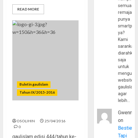
semua
READ MORE
remaja
punya
smartpho
ya?
Kami
sarankan,
diarahkan
saja
untuk
mengunju
website
Buletin gaulislam
gaulislam
Tahun IX/2015-2016
agar
lebih…
Gwenny
Remaja Lost Adab
on
OSOLIHIN
25/04/2016
0
Bestie
Tapi
gaulislam edisi 444/tahun ke-