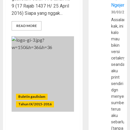
Ngejerum
9 (17 Rajab 1437 H/ 25 April
30/03/202
2016) Siapa yang nggak...
Assalamu
READ MORE
kak, ini
kalo
mau
bikin
versi
cetaknya
seandain
aku
print
sendiri
dgn
menyerta
Buletin gaulislam
sumber
Tahun IX/2015-2016
terus
aku
sebarluas
Mending, Ketimbang,
(tanpa
Daripada