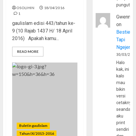
pungutan
OSOLIHIN
18/04/2016
1
Gwenny
gaulislam edisi 443/tahun ke-
on
9 (10 Rajab 1437 H/ 18 April
Bestie
2016) Apakah kamu...
Tapi
Ngejerum
READ MORE
30/03/202
Halo
kak, ini
kalo
mau
bikin
versi
cetaknya
seandain
aku
print
Buletin gaulislam
sendiri
Tahun IX/2015-2016