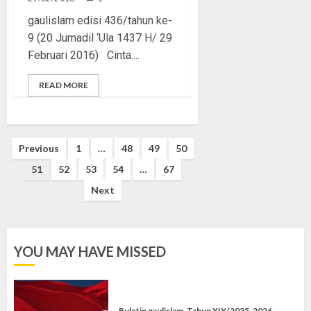
gaulislam edisi 436/tahun ke-
9 (20 Jumadil ‘Ula 1437 H/ 29
Februari 2016) Cinta....
READ MORE
Posts
Previous
1
…
48
49
50
pagination
51
52
53
54
…
67
Next
YOU MAY HAVE MISSED
Buletin gaulislam
Tahun XIX/2025-2026