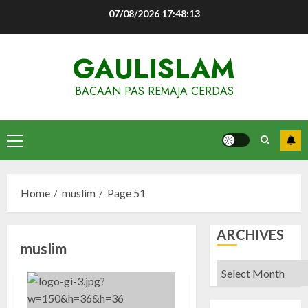
Skip
07/08/2026
17:48:14
to
content
GAULISLAM
BACAAN PAS REMAJA CERDAS
Primary
Menu
Home
muslim
Page 51
ARCHIVES
muslim
Archives