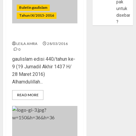
pak
Buletin gaulislam
untuk
disebarlu
Tahun IX/2015-2016
?
Mandiri Itu Wajib!
LEILA AMRA
28/03/2016
0
gaulislam edisi 440/tahun ke-
9 (19 Jumadil Akhir 1437 H/
28 Maret 2016)
Alhamdulillah...
READ MORE