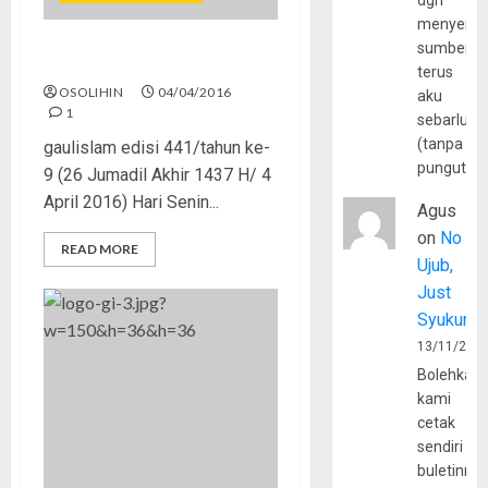
dgn
menyerta
sumber
Ujian Tak Hanya di UN
terus
OSOLIHIN
04/04/2016
aku
1
sebarluas
(tanpa
gaulislam edisi 441/tahun ke-
pungutan
9 (26 Jumadil Akhir 1437 H/ 4
April 2016) Hari Senin...
Agus
on
No
READ MORE
Ujub,
Just
Syukur
13/11/202
Bolehkah
kami
cetak
sendiri
buletinny