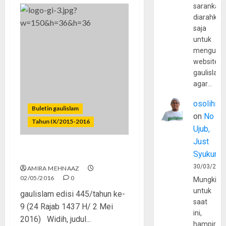
sarankan,
diarahkan
saja
untuk
mengunju
website
gaulislam
agar…
osolihin
Buletin gaulislam
on
No
Tahun IX/2015-2016
Ujub,
Just
Syukur
Bollywood Attack
30/03/202
AMIRA MEHNAAZ
02/05/2016
0
Mungkin
untuk
gaulislam edisi 445/tahun ke-
saat
9 (24 Rajab 1437 H/ 2 Mei
ini,
2016) Widih, judul...
hampir