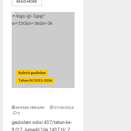
READ MORE
Buletin gaulislam
Tahun IX/2015-2016
Jadi Remaja Militan, Yuk!
AHMAD JIBRAAN
07/03/2016
0
gaulislam edisi 437/tahun ke-
9 (27 Jumadil ‘Ula 1437 H/ 7