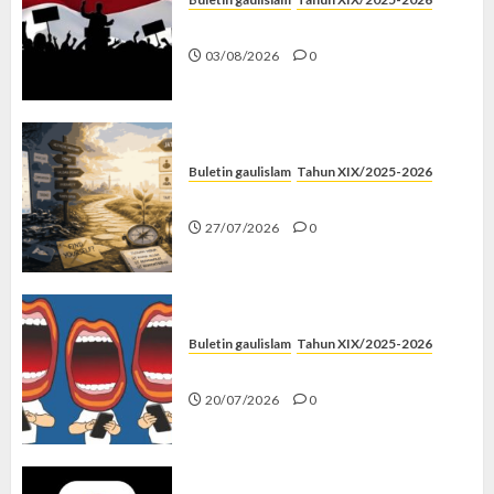
Saat Politik Cuma Gimmick
03/08/2026
0
Buletin gaulislam
Tahun XIX/2025-2026
Saatnya Stop “Find Yourself”
27/07/2026
0
Buletin gaulislam
Tahun XIX/2025-2026
Kenapa Harus Ghibah?
20/07/2026
0