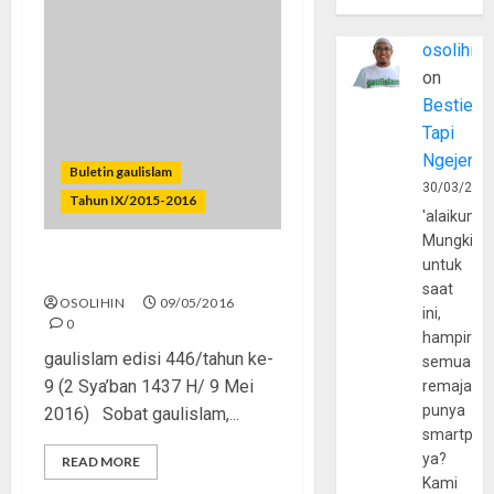
osolihin
on
Bestie
Tapi
Ngejerum
Buletin gaulislam
30/03/202
Tahun IX/2015-2016
'alaikumu
Mungkin
untuk
Darah dan Air Mata
saat
OSOLIHIN
09/05/2016
ini,
0
hampir
gaulislam edisi 446/tahun ke-
semua
9 (2 Sya’ban 1437 H/ 9 Mei
remaja
punya
2016) Sobat gaulislam,...
smartpho
ya?
READ MORE
Kami