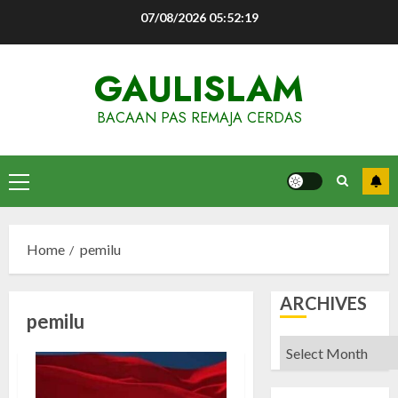
Skip
07/08/2026
05:52:20
to
content
GAULISLAM
BACAAN PAS REMAJA CERDAS
Primary
Menu
Home
pemilu
ARCHIVES
pemilu
Archives