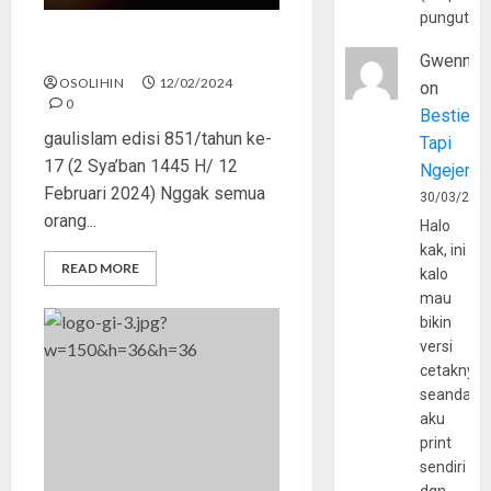
pungutan
Bajik dan Bijak
Gwenny
OSOLIHIN
12/02/2024
on
0
Bestie
gaulislam edisi 851/tahun ke-
Tapi
17 (2 Sya’ban 1445 H/ 12
Ngejerum
Februari 2024) Nggak semua
30/03/202
orang...
Halo
kak, ini
READ MORE
kalo
mau
bikin
versi
cetaknya
seandain
aku
print
sendiri