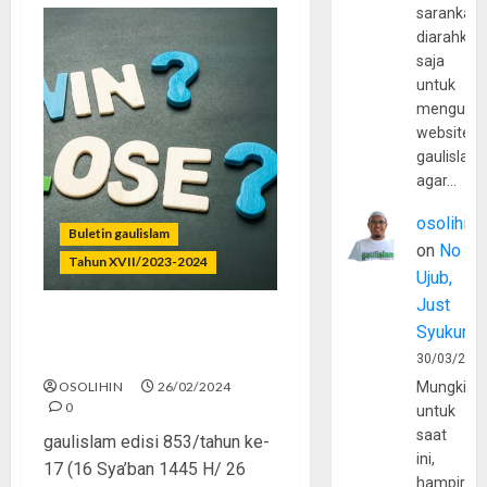
sarankan,
diarahkan
saja
untuk
mengunju
website
gaulislam
agar…
osolihin
Buletin gaulislam
on
No
Tahun XVII/2023-2024
Ujub,
Just
Syukur
Bukan Soal Menang atau
Kalah
30/03/202
OSOLIHIN
26/02/2024
Mungkin
0
untuk
saat
gaulislam edisi 853/tahun ke-
ini,
17 (16 Sya’ban 1445 H/ 26
hampir