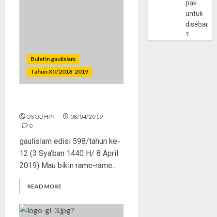
pak
untuk
disebarlu
?
Buletin gaulislam
Tahun XII/2018-2019
Jokowi atau Prabowo?
OSOLIHIN
08/04/2019
0
gaulislam edisi 598/tahun ke-
12 (3 Sya’ban 1440 H/ 8 April
2019) Mau bikin rame-rame...
READ MORE