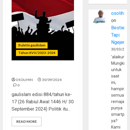
osolihin
on
Bestie
Tapi
Ngejerum
Buletin gaulislam
30/03/202
Tahun XVII/2023-2024
'alaikumu
Mungkin
untuk
Anak Muda dan Politik
saat
OSOLIHIN
30/09/2024
ini,
0
hampir
gaulislam edisi 884/tahun ke-
semua
17 (26 Rabiul Awal 1446 H/ 30
remaja
punya
September 2024) Politik itu...
smartpho
ya?
READ MORE
Kami