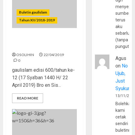
dgn
menyerta
Buletin gaulislam
sumber
terus
Tahun XII/2018-2019
aku
sebarluas
Pemilu, Kejujuran, dan
(tanpa
Demokrasi
pungutan
OSOLIHIN
22/04/2019
Agus
0
on
No
gaulislam edisi 600/tahun ke-
Ujub,
12 (17 Sya’ban 1440 H/ 22
Just
April 2019) Bro en Sis...
Syukur
13/11/202
READ MORE
Bolehkah
kami
cetak
sendiri
buletinny