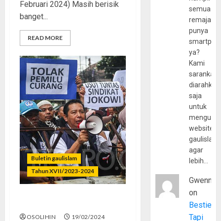
Februari 2024) Masih berisik
semua
banget...
remaja
punya
READ MORE
smartpho
ya?
Kami
sarankan,
diarahkan
saja
untuk
mengunju
website
gaulislam
agar
Buletin gaulislam
lebih…
Tahun XVII/2023-2024
Gwenny
on
Curang? Pecundang!
Bestie
Tapi
OSOLIHIN
19/02/2024