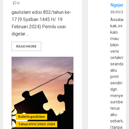
0
Ngejerum
gaulislam edisi 852/tahun ke-
30/03/202
17 (9 Sya’ban 1445 H/ 19
Assalamu
kak, ini
Februari 2024) Pemilu usai
kalo
digelar....
mau
bikin
READ MORE
versi
cetaknya
seandain
aku
print
sendiri
dgn
menyerta
sumber
terus
aku
Buletin gaulislam
sebarluas
Tahun XVII/2023-2024
(tanpa