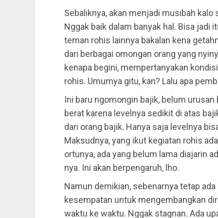
Sebaliknya, akan menjadi musibah kalo s
Nggak baik dalam banyak hal. Bisa jadi i
teman rohis lainnya bakalan kena geta
dari berbagai omongan orang yang nyinyi
kenapa begini, mempertanyakan kondisi 
rohis. Umumya gitu, kan? Lalu apa pem
Ini baru ngomongin bajik, belum urusan 
berat karena levelnya sedikit di atas ba
dari orang bajik. Hanya saja levelnya b
Maksudnya, yang ikut kegiatan rohis ada 
ortunya, ada yang belum lama diajarin a
nya. Ini akan berpengaruh, lho.
Namun demikian, sebenarnya tetap ada p
kesempatan untuk mengembangkan diri d
waktu ke waktu. Nggak stagnan. Ada upa