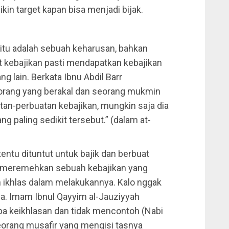
bikin target kapan bisa menjadi bijak.
k itu adalah sebuah keharusan, bahkan
t kebajikan pasti mendapatkan kebajikan
g lain. Berkata Ibnu Abdil Barr
eorang yang berakal dan seorang mukmin
an-perbuatan kebajikan, mungkin saja dia
 paling sedikit tersebut.” (dalam at-
tentu dituntut untuk bajik dan berbuat
ga meremehkan sebuah kebajikan yang
h ikhlas dalam melakukannya. Kalo nggak
sia. Imam Ibnul Qayyim al-Jauziyyah
pa keikhlasan dan tidak mencontoh (Nabi
 seorang musafir yang mengisi tasnya