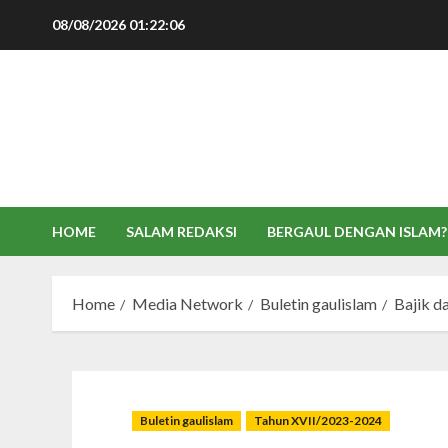
Skip
08/08/2026
01:22:07
to
content
HOME
SALAM REDAKSI
BERGAUL DENGAN ISLAM?
Home
Media Network
Buletin gaulislam
Bajik d
Buletin gaulislam
Tahun XVII/2023-2024