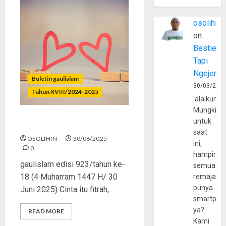
osolihin
on
Bestie
Tapi
Ngejerum
Buletin gaulislam
30/03/202
Tahun XVIII/2024-2025
'alaikumu
Mungkin
untuk
Cinta Tapi Dosa
saat
OSOLIHIN
30/06/2025
ini,
0
hampir
gaulislam edisi 923/tahun ke-
semua
18 (4 Muharram 1447 H/ 30
remaja
punya
Juni 2025) Cinta itu fitrah,...
smartpho
ya?
READ MORE
Kami