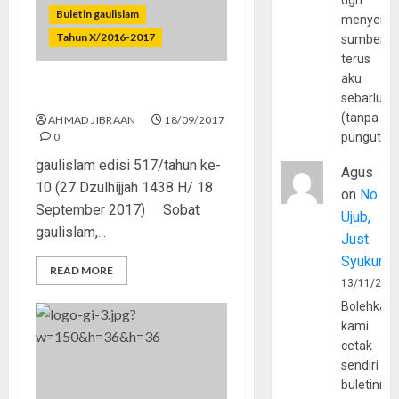
dgn
Buletin gaulislam
menyerta
Tahun X/2016-2017
sumber
terus
aku
Ukhuwah Islamiyah? Kini…
sebarluas
(tanpa
AHMAD JIBRAAN
18/09/2017
0
pungutan
gaulislam edisi 517/tahun ke-
Agus
10 (27 Dzulhijjah 1438 H/ 18
on
No
September 2017) Sobat
Ujub,
gaulislam,...
Just
Syukur
READ MORE
13/11/202
Bolehkah
kami
cetak
sendiri
buletinny