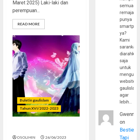
Maret 2025) Laki-laki dan
semua
perempuan...
remaja
punya
READ MORE
smartpho
ya?
Kami
sarankan,
diarahkan
saja
untuk
mengunju
website
gaulislam
agar
Buletin gaulislam
lebih…
Tahun XVI/2022-2023
Gwenny
on
Ngaji Getol, Pacaran Pol
Bestie
Tapi
OSOLIHIN
26/06/2023