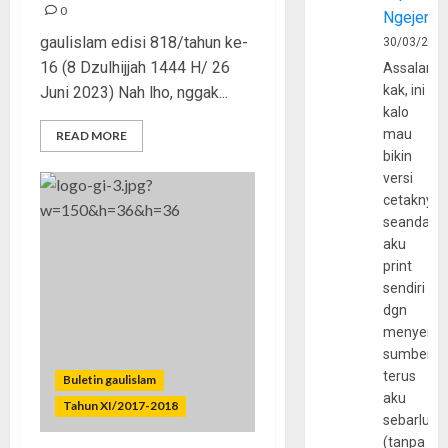
0
Ngejerum
gaulislam edisi 818/tahun ke-
30/03/202
16 (8 Dzulhijjah 1444 H/ 26
Assalamu
kak, ini
Juni 2023) Nah lho, nggak...
kalo
mau
READ MORE
bikin
versi
cetaknya
seandain
aku
print
sendiri
dgn
menyerta
sumber
terus
Buletin gaulislam
aku
Tahun XI/2017-2018
sebarluas
(tanpa