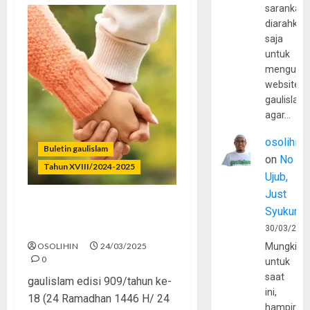
sarankan,
diarahkan
saja
untuk
mengunju
website
gaulislam
agar…
osolihin
Buletin gaulislam
on
No
Tahun XVIII/2024-2025
Ujub,
Just
Syukur
Bucin Dulu, Menyesal
Kemudian
30/03/202
OSOLIHIN
24/03/2025
Mungkin
0
untuk
saat
gaulislam edisi 909/tahun ke-
ini,
18 (24 Ramadhan 1446 H/ 24
hampir