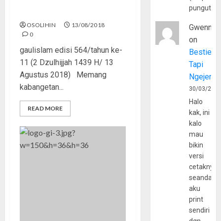
pungutan
Berdakwah Kok Dicurigai?
OSOLIHIN
13/08/2018
Gwenny
0
on
gaulislam edisi 564/tahun ke-
Bestie
11 (2 Dzulhijjah 1439 H/ 13
Tapi
Agustus 2018) Memang
Ngejerum
kabangetan...
30/03/202
Halo
READ MORE
kak, ini
kalo
mau
bikin
versi
cetaknya
seandain
aku
print
sendiri