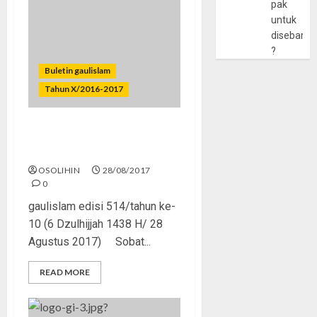
pak
untuk
disebarlu
?
Buletin gaulislam
Tahun X/2016-2017
Saling Mengingatkan Demi
Kebersamaan
OSOLIHIN
28/08/2017
0
gaulislam edisi 514/tahun ke-
10 (6 Dzulhijjah 1438 H/ 28
Agustus 2017) Sobat...
READ MORE