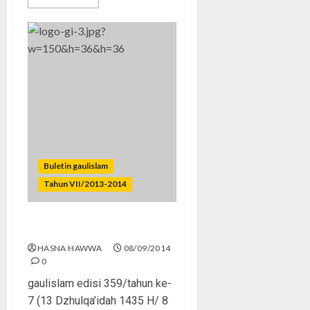
Buletin gaulislam
Tahun VII/2013-2014
Rohis in LOVE
HASNA HAWWA
08/09/2014
0
gaulislam edisi 359/tahun ke-
7 (13 Dzhulqa’idah 1435 H/ 8