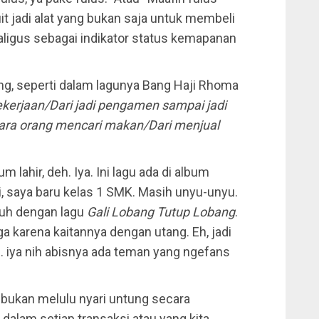
t jadi alat yang bukan saja untuk membeli
ekaligus sebagai indikator status kemapanan
g, seperti dalam lagunya Bang Haji Rhoma
ekerjaan/Dari jadi pengamen sampai jadi
ara orang mencari makan/Dari menjual
m lahir, deh. Iya. Ini lagu ada di album
i, saya baru kelas 1 SMK. Masih unyu-unyu.
 tuh dengan lagu
Gali Lobang Tutup Lobang
.
uga karena kaitannya dengan utang. Eh, jadi
. iya nih abisnya ada teman yang ngefans
 bukan melulu nyari untung secara
g dalam setiap transaksi atau yang kita