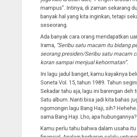
mampus”. Intinya, di zaman sekarang dui
banyak hal yang kita inginkan, tetapi s
seseorang.
Ada banyak cara orang mendapatkan uan
Irama,
“Seribu satu macam itu bidang p
seorang presiden/Seribu satu macam c
koran sampai menjual kehormatan”.
Ini lagu jadul banget, kamu kayaknya belu
Soneta Vol. 15, tahun 1989. Tahun segin
Sekadar tahu aja, lagu ini barengan deh
Satu album. Nanti bisa jadi kita bahas j
ngomongin lagu Bang Haji, sih? Hehehe.
sama Bang Haji. Lho, apa hubungannya?
Kamu perlu tahu bahwa dalam usaha itu
finansial. Apalagi berharap selalu untun