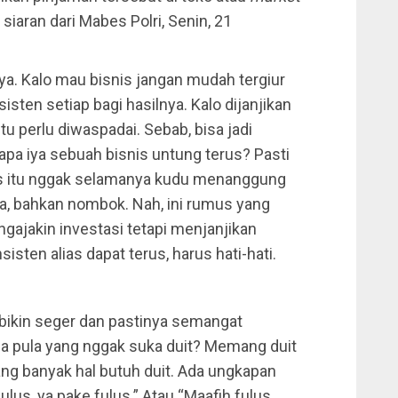
 siaran dari Mabes Polri, Senin, 21
nya. Kalo mau bisnis jangan mudah tergiur
ten setiap bagi hasilnya. Kalo dijanjikan
u perlu diwaspadai. Sebab, bisa jadi
 apa iya sebuah bisnis untung terus? Pasti
snis itu nggak selamanya kudu menanggung
a, bahkan nombok. Nah, ini rumus yang
ngajakin investasi tetapi menjanjikan
sten alias dapat terus, harus hati-hati.
bikin seger dan pastinya semangat
a pula yang nggak suka duit? Memang duit
ang banyak hal butuh duit. Ada ungkapan
lus, ya pake fulus.” Atau “Maafih fulus