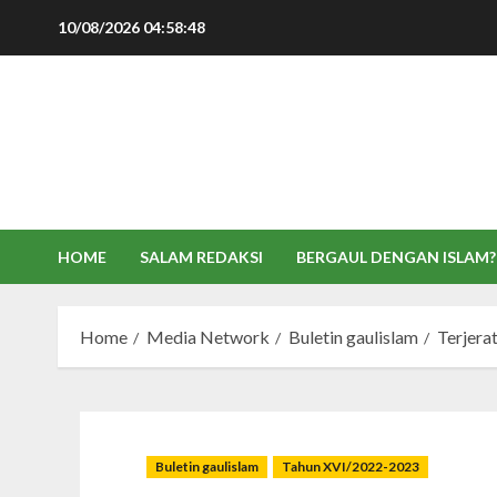
Skip
10/08/2026
04:58:49
to
content
HOME
SALAM REDAKSI
BERGAUL DENGAN ISLAM?
Home
Media Network
Buletin gaulislam
Terjera
Buletin gaulislam
Tahun XVI/2022-2023