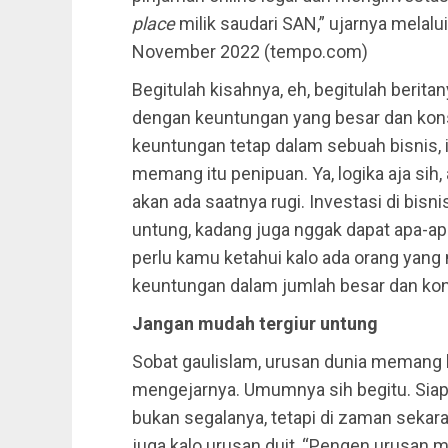
place
milik saudari SAN,” ujarnya melalui
November 2022 (tempo.com)
Begitulah kisahnya, eh, begitulah berita
dengan keuntungan yang besar dan konsis
keuntungan tetap dalam sebuah bisnis, it
memang itu penipuan. Ya, logika aja sih,
akan ada saatnya rugi. Investasi di bi
untung, kadang juga nggak dapat apa-ap
perlu kamu ketahui kalo ada orang yang 
keuntungan dalam jumlah besar dan konsi
Jangan mudah tergiur untung
Sobat gaulislam, urusan dunia memang 
mengejarnya. Umumnya sih begitu. Siap
bukan segalanya, tetapi di zaman sekar
juga kalo urusan duit, “Pengen urusan mu