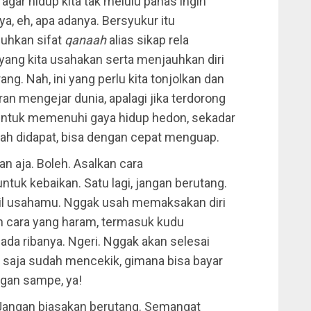
agar hidup kita tak melulu panas ingin
a, eh, apa adanya. Bersyukur itu
uhkan sifat
qanaah
alias sikap rela
ang kita usahakan serta menjauhkan diri
ng. Nah, ini yang perlu kita tonjolkan dan
an mengejar dunia, apalagi jika terdorong
untuk memenuhi gaya hidup hedon, sekadar
ah didapat, bisa dengan cepat menguap.
an aja. Boleh. Asalkan cara
ntuk kebaikan. Satu lagi, jangan berutang.
asil usahamu. Nggak usah memaksakan diri
an cara yang haram, termasuk kudu
ada ribanya. Ngeri. Nggak akan selesai
a saja sudah mencekik, gimana bisa bayar
ngan sampe, ya!
 Jangan biasakan berutang. Semangat