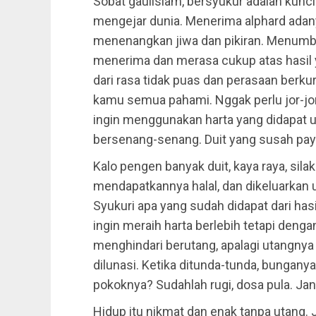
Sobat gaulislam, bersyukur adalah kunci 
mengejar dunia. Menerima alphard adany
menenangkan jiwa dan pikiran. Menumb
menerima dan merasa cukup atas hasil y
dari rasa tidak puas dan perasaan berkura
kamu semua pahami. Nggak perlu jor-jor
ingin menggunakan harta yang didapat 
bersenang-senang. Duit yang susah pay
Kalo pengen banyak duit, kaya raya, silak
mendapatkannya halal, dan dikeluarkan u
Syukuri apa yang sudah didapat dari h
ingin meraih harta berlebih tetapi deng
menghindari berutang, apalagi utangnya 
dilunasi. Ketika ditunda-tunda, bungany
pokoknya? Sudahlah rugi, dosa pula. Ja
Hidup itu nikmat dan enak tanpa utang.