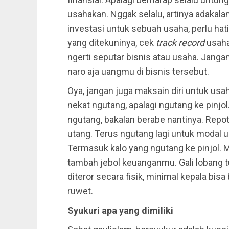
usahakan. Nggak selalu, artinya adakalan
investasi untuk sebuah usaha, perlu hat
yang ditekuninya, cek
track record
usaha
ngerti seputar bisnis atau usaha. Jangan
naro aja uangmu di bisnis tersebut.
Oya, jangan juga maksain diri untuk usa
nekat ngutang, apalagi ngutang ke pinjo
ngutang, bakalan berabe nantinya. Repo
utang. Terus ngutang lagi untuk modal us
Termasuk kalo yang ngutang ke pinjol. Mal
tambah jebol keuanganmu. Gali lobang tu
diteror secara fisik, minimal kepala bisa
ruwet.
Syukuri apa yang dimiliki