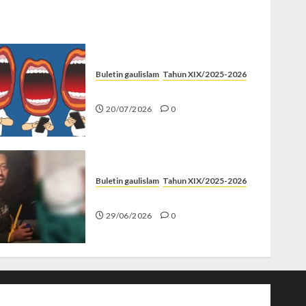
Buletin gaulislam
Tahun XIX/2025-2026
Kenapa Harus Ghibah?
20/07/2026
0
Buletin gaulislam
Tahun XIX/2025-2026
Katanya Cinta, Kok Menyiksa?
29/06/2026
0