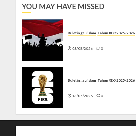
YOU MAY HAVE MISSED
Buletin gaulislam
Tahun XIX/2025-2026
Saat Politik Cuma Gimmick
03/08/2026
0
Buletin gaulislam
Tahun XIX/2025-2026
Piala Dunia dan Jari Netizen
13/07/2026
0