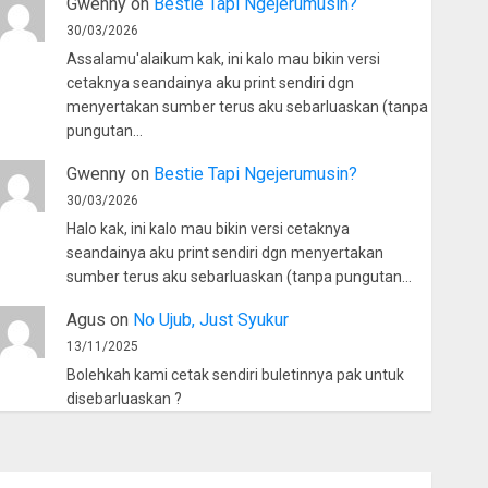
Gwenny
on
Bestie Tapi Ngejerumusin?
30/03/2026
Assalamu'alaikum kak, ini kalo mau bikin versi
cetaknya seandainya aku print sendiri dgn
menyertakan sumber terus aku sebarluaskan (tanpa
pungutan…
Gwenny
on
Bestie Tapi Ngejerumusin?
30/03/2026
Halo kak, ini kalo mau bikin versi cetaknya
seandainya aku print sendiri dgn menyertakan
sumber terus aku sebarluaskan (tanpa pungutan…
Agus
on
No Ujub, Just Syukur
13/11/2025
Bolehkah kami cetak sendiri buletinnya pak untuk
disebarluaskan ?