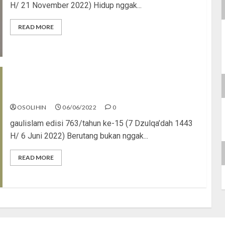
H/ 21 November 2022) Hidup nggak...
READ MORE
Sengsara Dicekik Utang
OSOLIHIN
06/06/2022
0
gaulislam edisi 763/tahun ke-15 (7 Dzulqa’dah 1443
H/ 6 Juni 2022) Berutang bukan nggak...
READ MORE