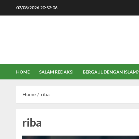
Skip
07/08/2026
20:52:07
to
content
HOME
SALAM REDAKSI
BERGAUL DENGAN ISLAM?
Home
riba
riba