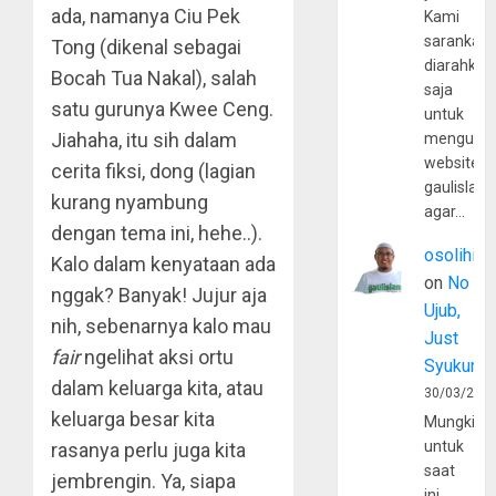
ada, namanya Ciu Pek
Kami
sarankan,
Tong (dikenal sebagai
diarahkan
Bocah Tua Nakal), salah
saja
satu gurunya Kwee Ceng.
untuk
Jiahaha, itu sih dalam
mengunju
website
cerita fiksi, dong (lagian
gaulislam
kurang nyambung
agar…
dengan tema ini, hehe..).
osolihin
Kalo dalam kenyataan ada
on
No
nggak? Banyak! Jujur aja
Ujub,
nih, sebenarnya kalo mau
Just
fair
ngelihat aksi ortu
Syukur
dalam keluarga kita, atau
30/03/202
keluarga besar kita
Mungkin
untuk
rasanya perlu juga kita
saat
jembrengin. Ya, siapa
ini,