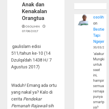
Anak dan
Kenakalan
osolihin
Orangtua
on
OSOLIHIN
Bestie
07/08/2017
Tapi
Ngejerum
gaulislam edisi
30/03/202
511/tahun ke-10 (14
'alaikumu
Mungkin
Dzulqa’dah 1438 H/ 7
untuk
Agustus 2017)
saat
ini,
hampir
Waduh! Emang ada ortu
semua
remaja
yang nakal ya? Kalo di
punya
cerita
Pendekar
smartpho
Pemanah Rajawali
sih
ya?