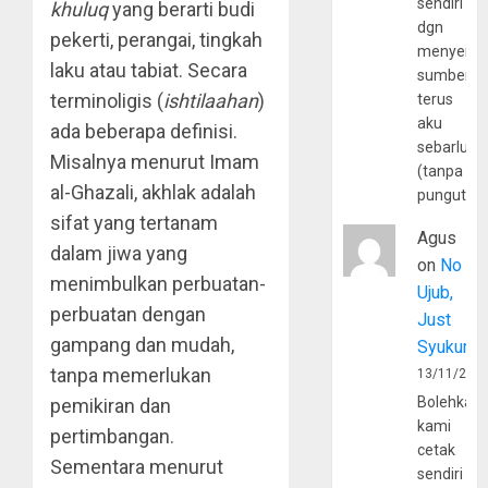
sendiri
khuluq
yang berarti budi
dgn
pekerti, perangai, tingkah
menyerta
laku atau tabiat. Secara
sumber
terminoligis (
ishtilaahan
)
terus
aku
ada beberapa definisi.
sebarluas
Misalnya menurut Imam
(tanpa
al-Ghazali, akhlak adalah
pungutan
sifat yang tertanam
Agus
dalam jiwa yang
on
No
menimbulkan perbuatan-
Ujub,
perbuatan dengan
Just
gampang dan mudah,
Syukur
tanpa memerlukan
13/11/202
Bolehkah
pemikiran dan
kami
pertimbangan.
cetak
Sementara menurut
sendiri