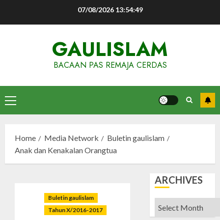
Skip
07/08/2026
13:54:50
to
content
GAULISLAM
BACAAN PAS REMAJA CERDAS
Primary
Menu
Home
Media Network
Buletin gaulislam
Anak dan Kenakalan Orangtua
ARCHIVES
Buletin gaulislam
Archives
Tahun X/2016-2017