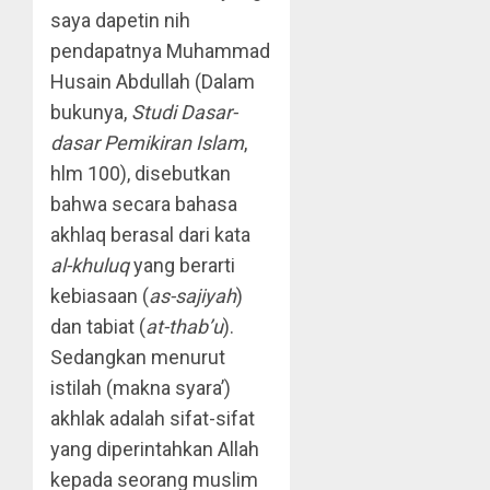
saya dapetin nih
pendapatnya Muhammad
Husain Abdullah (Dalam
bukunya,
Studi Dasar-
dasar Pemikiran Islam
,
hlm 100), disebutkan
bahwa secara bahasa
akhlaq berasal dari kata
al-khuluq
yang berarti
kebiasaan (
as-sajiyah
)
dan tabiat (
at-thab’u
).
Sedangkan menurut
istilah (makna syara’)
akhlak adalah sifat-sifat
yang diperintahkan Allah
kepada seorang muslim