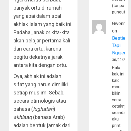
(tanpa
banyak ortu di rumah
pungutan
yang abai dalam soal
Gwenny
akhlak Islam yang baik ini.
on
Padahal, anak or kita-kita
Bestie
akan belajar pertama kali
Tapi
dari cara ortu, karena
Ngejerum
begitu dekatnya jarak
30/03/202
antara kita dengan ortu.
Halo
kak, ini
Oya, akhlak ini adalah
kalo
sifat yang harus dimiliki
mau
setiap muslim. Sebab,
bikin
versi
secara etimologis atau
cetaknya
bahasa (
lughatan
)
seandain
akhlaaq
(bahasa Arab)
aku
adalah bentuk jamak dari
print