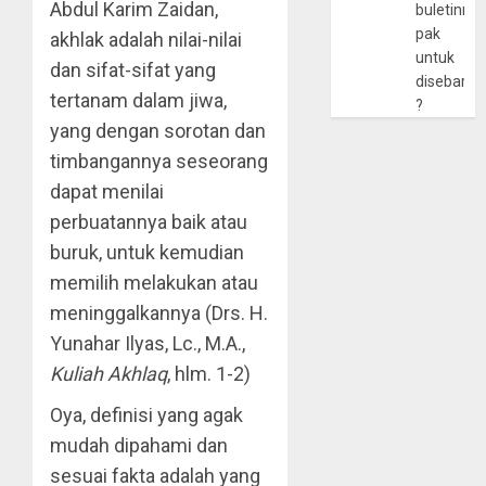
Abdul Karim Zaidan,
buletinny
pak
akhlak adalah nilai-nilai
untuk
dan sifat-sifat yang
disebarlu
tertanam dalam jiwa,
?
yang dengan sorotan dan
timbangannya seseorang
dapat menilai
perbuatannya baik atau
buruk, untuk kemudian
memilih melakukan atau
meninggalkannya (Drs. H.
Yunahar Ilyas, Lc., M.A.,
Kuliah Akhlaq
, hlm. 1-2)
Oya, definisi yang agak
mudah dipahami dan
sesuai fakta adalah yang