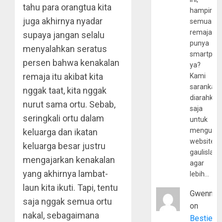
tahu para orangtua kita
hampir
juga akhirnya nyadar
semua
remaja
supaya jangan selalu
punya
menyalahkan seratus
smartpho
persen bahwa kenakalan
ya?
remaja itu akibat kita
Kami
sarankan,
nggak taat, kita nggak
diarahkan
nurut sama ortu. Sebab,
saja
seringkali ortu dalam
untuk
mengunju
keluarga dan ikatan
website
keluarga besar justru
gaulislam
mengajarkan kenakalan
agar
yang akhirnya lambat-
lebih…
laun kita ikuti. Tapi, tentu
Gwenny
saja nggak semua ortu
on
nakal, sebagaimana
Bestie