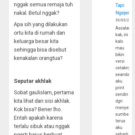
nggak semua remaja tuh
Tapi
nakal. Betul nggak?
Ngejerum
30/03/202
Apa sih yang dilakukan
Assalamu
ortu kita di rumah dan
kak, ini
keluarga besar kita
kalo
mau
sehingga bisa disebut
bikin
kenakalan orangtua?
versi
cetaknya
seandain
Seputar akhlak
aku
print
Sobat gaulislam, pertama
sendiri
kita lihat dari sisi akhlak.
dgn
menyerta
Kok bisa? Bener lho.
sumber
Entah apakah karena
terus
terlalu sibuk atau nggak
aku
ngerti harus berbuat,
sebarluas