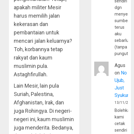
sendiri
apakah militer Mesir
dgn
menyerta
harus memilih jalan
sumber
kekerasan dan
terus
pembantaian untuk
aku
mencari jalan keluarnya?
sebarluas
(tanpa
Toh, korbannya tetap
pungutan
rakyat dan kaum
Agus
muslimin pula.
on
No
Astaghfirullah.
Ujub,
Lain Mesir, lain pula
Just
Suriah, Palestina,
Syukur
Afghanistan, Irak, dan
13/11/202
juga Rohingya. Di negeri-
Bolehkah
kami
negeri ini, kaum muslimin
cetak
juga menderita. Bedanya,
sendiri