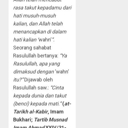
rasa takut kepadamu dari
hati musuh-musuh
kalian, dan Allah telah
menancapkan di dalam
hati kalian ‘
wahn’
”.
Seorang sahabat
Rasulullah bertanya:
“Ya
Rasulullah, apa yang
dimaksud dengan
‘wahn’
itu?”
Dijawab oleh
Rasulullah saw.:
“Cinta
kepada dunia dan takut
(benci) kepada mati.”
(
at-
Tarikh al-Kabir
, Imam
Bukhari;
Tartib Musnad
Imam Ahmad
XXIV/31-