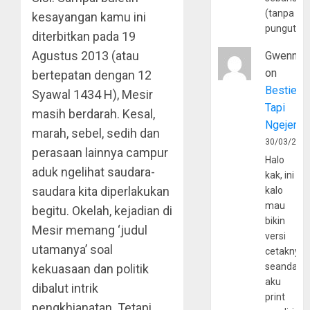
(tanpa
kesayangan kamu ini
pungutan
diterbitkan pada 19
Agustus 2013 (atau
Gwenny
on
bertepatan dengan 12
Bestie
Syawal 1434 H), Mesir
Tapi
masih berdarah. Kesal,
Ngejerum
marah, sebel, sedih dan
30/03/202
perasaan lainnya campur
Halo
aduk ngelihat saudara-
kak, ini
saudara kita diperlakukan
kalo
mau
begitu. Okelah, kejadian di
bikin
Mesir memang ‘judul
versi
utamanya’ soal
cetaknya
seandain
kekuasaan dan politik
aku
dibalut intrik
print
pengkhianatan. Tetapi,