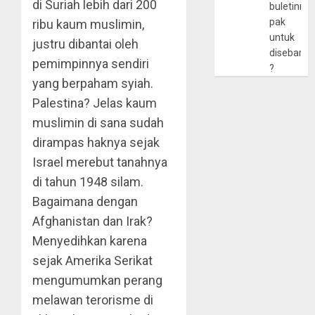
di Suriah lebih dari 200
buletinny
pak
ribu kaum muslimin,
untuk
justru dibantai oleh
disebarlu
pemimpinnya sendiri
?
yang berpaham syiah.
Palestina? Jelas kaum
muslimin di sana sudah
dirampas haknya sejak
Israel merebut tanahnya
di tahun 1948 silam.
Bagaimana dengan
Afghanistan dan Irak?
Menyedihkan karena
sejak Amerika Serikat
mengumumkan perang
melawan terorisme di