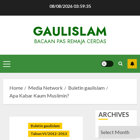
Skip
08/08/2026
03:59:36
to
content
GAULISLAM
BACAAN PAS REMAJA CERDAS
Primary
Menu
Home
Media Network
Buletin gaulislam
Apa Kabar Kaum Muslimin?
ARCHIVES
Buletin gaulislam
Archives
Tahun VI/2012-2013