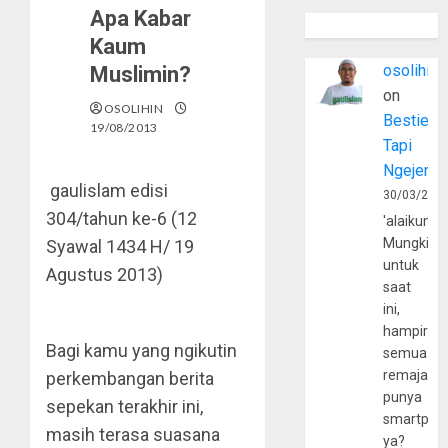
Apa Kabar
Kaum
osolihin
Muslimin?
on
OSOLIHIN
Bestie
19/08/2013
Tapi
Ngejerum
gaulislam
edisi
30/03/202
304/tahun ke-6 (12
'alaikumu
Mungkin
Syawal 1434 H/ 19
untuk
Agustus 2013)
saat
ini,
hampir
Bagi kamu yang ngikutin
semua
remaja
perkembangan berita
punya
sepekan terakhir ini,
smartpho
masih terasa suasana
ya?