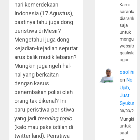
hari kemerdekaan
Kami
sarankan,
Indonesia (17 Agustus),
diarahkan
pastinya tahu juga dong
saja
peristiwa di Mesir?
untuk
Mengetahui juga dong
mengunju
website
kejadian-kejadian seputar
gaulislam
arus balik mudik lebaran?
agar…
Mungkin juga ngeh hal-
osolihin
hal yang berkaitan
on
No
dengan kasus
Ujub,
penembakan polisi oleh
Just
orang tak dikenal? Ini
Syukur
baru peristiwa-peristiwa
30/03/202
yang jadi
trending topic
Mungkin
untuk
(kalo mau pake istilah di
saat
twitter land). Peristiwa
ini,