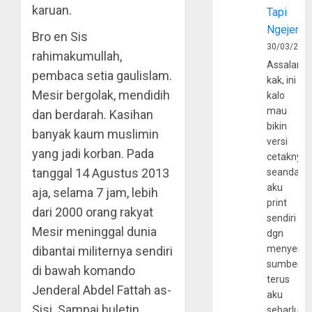
karuan.
Tapi
Ngejerum
Bro en Sis
30/03/202
rahimakumullah,
Assalamu
pembaca setia gaulislam.
kak, ini
Mesir bergolak, mendidih
kalo
mau
dan berdarah. Kasihan
bikin
banyak kaum muslimin
versi
yang jadi korban. Pada
cetaknya
tanggal 14 Agustus 2013
seandain
aku
aja, selama 7 jam, lebih
print
dari 2000 orang rakyat
sendiri
Mesir meninggal dunia
dgn
menyerta
dibantai militernya sendiri
sumber
di bawah komando
terus
Jenderal Abdel Fattah as-
aku
Sisi. Sampai buletin
sebarluas