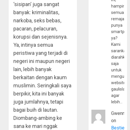
‘sisipan’ juga sangat
hampir
banyak: kriminalitas,
semua
remaja
narkoba, seks bebas,
punya
pacaran, pelacuran,
smartpho
korupsi dan sejenisnya.
ya?
Ya, intinya semua
Kami
sarankan,
peristiwa yang terjadi di
diarahkan
negeri ini maupun negeri
saja
lain, lebih banyak
untuk
mengunju
berkaitan dengan kaum
website
muslimin. Seringkali saya
gaulislam
berpikir, kita ini banyak
agar
juga jumlahnya, tetapi
lebih…
bagai buih di lautan.
Gwenny
Diombang-ambing ke
on
sana ke mari nggak
Bestie