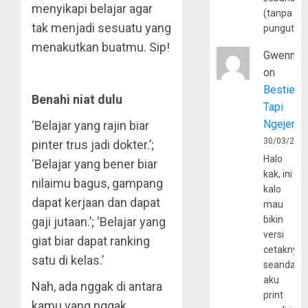
menyikapi belajar agar
(tanpa
tak menjadi sesuatu yang
pungutan
menakutkan buatmu. Sip!
Gwenny
on
Bestie
Benahi niat dulu
Tapi
Ngejerum
‘Belajar yang rajin biar
30/03/202
pinter trus jadi dokter.’;
Halo
‘Belajar yang bener biar
kak, ini
nilaimu bagus, gampang
kalo
dapat kerjaan dan dapat
mau
bikin
gaji jutaan.’; ‘Belajar yang
versi
giat biar dapat ranking
cetaknya
satu di kelas.’
seandain
aku
Nah, ada nggak di antara
print
kamu yang nggak