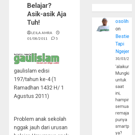
Belajar?
Asik-asik Aja
osolihin
Tuh!
on
LEILA AMRA
Bestie
01/08/2011
5
Tapi
Ngejerum
30/03/202
'alaikumu
gaulislam
edisi
Mungkin
197/tahun ke-4 (1
untuk
saat
Ramadhan 1432 H/ 1
ini,
Agustus 2011)
hampir
semua
remaja
Problem anak sekolah
punya
smartpho
nggak jauh dari urusan
ya?