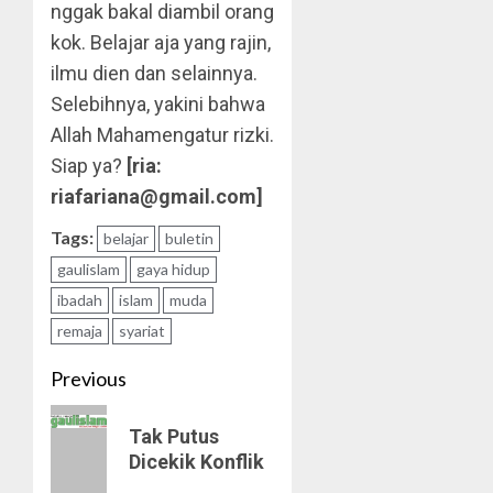
nggak bakal diambil orang
kok. Belajar aja yang rajin,
ilmu dien dan selainnya.
Selebihnya, yakini bahwa
Allah Mahamengatur rizki.
Siap ya?
[ria:
riafariana@gmail.com]
Tags:
belajar
buletin
gaulislam
gaya hidup
ibadah
islam
muda
remaja
syariat
Post
Previous
navigation
Previous
Tak Putus
post:
Dicekik Konflik