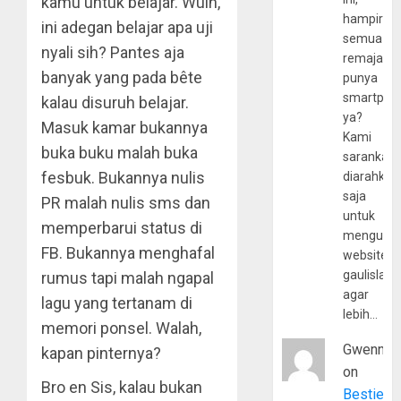
kamu untuk belajar. Wuih,
hampir
ini adegan belajar apa uji
semua
nyali sih? Pantes aja
remaja
banyak yang pada bête
punya
smartpho
kalau disuruh belajar.
ya?
Masuk kamar bukannya
Kami
buka buku malah buka
sarankan,
fesbuk. Bukannya nulis
diarahkan
saja
PR malah nulis sms dan
untuk
memperbarui status di
mengunju
FB. Bukannya menghafal
website
gaulislam
rumus tapi malah ngapal
agar
lagu yang tertanam di
lebih…
memori ponsel. Walah,
Gwenny
kapan pinternya?
on
Bro en Sis, kalau bukan
Bestie