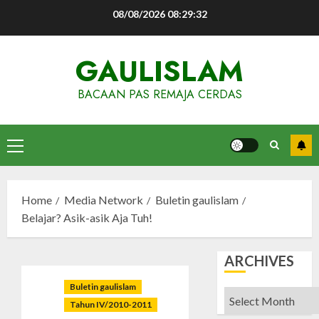
Skip
08/08/2026
08:29:33
to
content
GAULISLAM
BACAAN PAS REMAJA CERDAS
Primary
Menu
Home
Media Network
Buletin gaulislam
Belajar? Asik-asik Aja Tuh!
ARCHIVES
Buletin gaulislam
Archives
Tahun IV/2010-2011