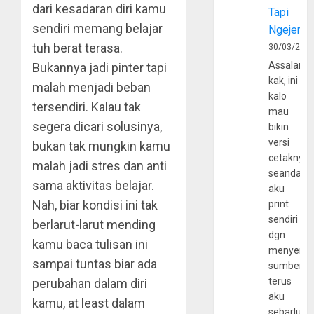
dari kesadaran diri kamu
Tapi
sendiri memang belajar
Ngejerum
tuh berat terasa.
30/03/202
Assalamu
Bukannya jadi pinter tapi
kak, ini
malah menjadi beban
kalo
tersendiri. Kalau tak
mau
segera dicari solusinya,
bikin
versi
bukan tak mungkin kamu
cetaknya
malah jadi stres dan anti
seandain
sama aktivitas belajar.
aku
Nah, biar kondisi ini tak
print
sendiri
berlarut-larut mending
dgn
kamu baca tulisan ini
menyerta
sampai tuntas biar ada
sumber
terus
perubahan dalam diri
aku
kamu, at least dalam
sebarluas