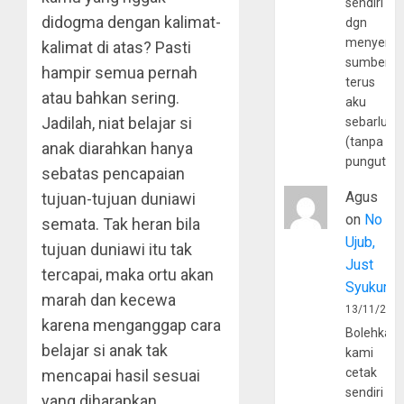
sendiri
didogma dengan kalimat-
dgn
menyerta
kalimat di atas? Pasti
sumber
hampir semua pernah
terus
atau bahkan sering.
aku
Jadilah, niat belajar si
sebarluas
(tanpa
anak diarahkan hanya
pungutan
sebatas pencapaian
Agus
tujuan-tujuan duniawi
on
No
semata. Tak heran bila
Ujub,
tujuan duniawi itu tak
Just
tercapai, maka ortu akan
Syukur
marah dan kecewa
13/11/202
karena menganggap cara
Bolehkah
belajar si anak tak
kami
cetak
mencapai hasil sesuai
sendiri
yang diharapkan.