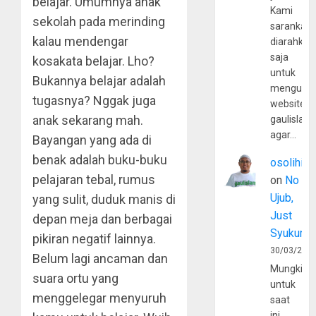
belajar. Umumnya anak
Kami
sekolah pada merinding
sarankan,
kalau mendengar
diarahkan
saja
kosakata belajar. Lho?
untuk
Bukannya belajar adalah
mengunju
tugasnya? Nggak juga
website
anak sekarang mah.
gaulislam
agar…
Bayangan yang ada di
benak adalah buku-buku
osolihin
pelajaran tebal, rumus
on
No
Ujub,
yang sulit, duduk manis di
Just
depan meja dan berbagai
Syukur
pikiran negatif lainnya.
30/03/202
Belum lagi ancaman dan
Mungkin
suara ortu yang
untuk
menggelegar menyuruh
saat
ini,