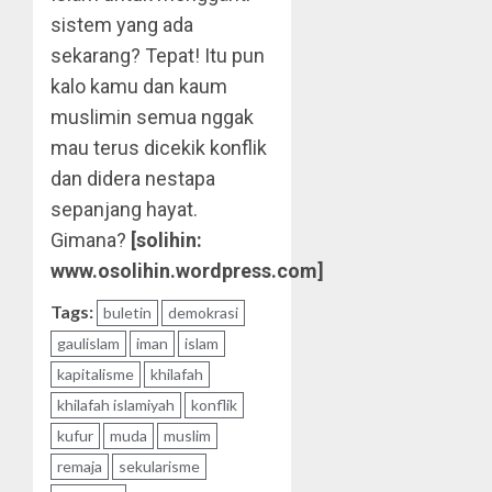
sistem yang ada
sekarang? Tepat! Itu pun
kalo kamu dan kaum
muslimin semua nggak
mau terus dicekik konflik
dan didera nestapa
sepanjang hayat.
Gimana?
[solihin:
www.osolihin.wordpress.com]
Tags:
buletin
demokrasi
gaulislam
iman
islam
kapitalisme
khilafah
khilafah islamiyah
konflik
kufur
muda
muslim
remaja
sekularisme