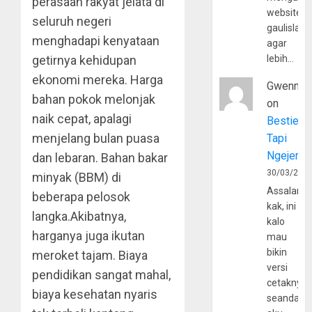
perasaan rakyat jelata di
website
seluruh negeri
gaulislam
menghadapi kenyataan
agar
getirnya kehidupan
lebih…
ekonomi mereka. Harga
Gwenny
bahan pokok melonjak
on
naik cepat, apalagi
Bestie
menjelang bulan puasa
Tapi
Ngejerum
dan lebaran. Bahan bakar
30/03/202
minyak (BBM) di
Assalamu
beberapa pelosok
kak, ini
langka.Akibatnya,
kalo
harganya juga ikutan
mau
bikin
meroket tajam. Biaya
versi
pendidikan sangat mahal,
cetaknya
biaya kesehatan nyaris
seandain