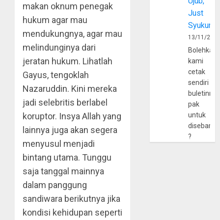
Ujub,
makan oknum penegak
Just
hukum agar mau
Syukur
mendukungnya, agar mau
13/11/202
melindunginya dari
Bolehkah
jeratan hukum. Lihatlah
kami
cetak
Gayus, tengoklah
sendiri
Nazaruddin. Kini mereka
buletinny
jadi selebritis berlabel
pak
koruptor. Insya Allah yang
untuk
disebarlu
lainnya juga akan segera
?
menyusul menjadi
bintang utama. Tunggu
saja tanggal mainnya
dalam panggung
sandiwara berikutnya jika
kondisi kehidupan seperti