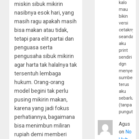
kalo
miskin sibuk mikirin
mau
nasibnya esok hari, yang
bikin
masih ragu apakah masih
versi
bisa makan atau tidak,
cetaknya
seandain
tetapi para elit partai dan
aku
penguasa serta
print
pengusaha sibuk mikirin
sendiri
agar harta tak halalnya tak
dgn
menyerta
tersentuh lembaga
sumber
hukum. Orang-orang
terus
model begini tak perlu
aku
sebarluas
pusing mikirin makan,
(tanpa
karena yang jadi fokus
pungutan
perhatiannya, bagaimana
Agus
bisa menimbun miliran
on
No
rupiah demi memberi