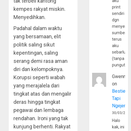
tak terbeli kantong
aku
print
kempes rakyat miskin.
sendiri
Menyedihkan.
dgn
menyerta
Padahal dalam waktu
sumber
yang bersamaan, elit
terus
politik saling sikut
aku
kepentingan, saling
sebarluas
(tanpa
serang demi rasa aman
pungutan
diri dan kelompoknya.
Gwenny
Korupsi seperti wabah
on
yang merajalela dari
Bestie
tingkat atas dan mengalir
Tapi
deras hingga tingkat
Ngejerum
pegawai dan lembaga
30/03/202
rendahan. Ironi yang tak
Halo
kunjung berhenti. Rakyat
kak, ini