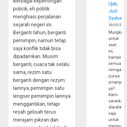
Berbagai kepentingan
Ujub,
policik, eh politik
Just
menghiasi perjalanan
Syukur
sejarah negeri ini.
30/03/202
Berganti tahun, berganti
Mungkin
untuk
pemimpin, namun tetap
saat
saja konflik tidak bisa
ini,
dipadamkan. Musim
hampir
berganti, cuaca tak selalu
semua
remaja
sama, rezim satu
punya
berganti dengan rezjim
smartpho
lainnya, pemimpin satu
ya?
Kami
lengser pemimpin lainnya
sarankan,
menggantikan, tetapi
diarahkan
resah gelisah terus
saja
merajam pikiran dan
untuk
mengunju