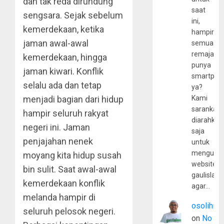
dan tak reda dirundung
saat
sengsara. Sejak sebelum
ini,
kemerdekaan, ketika
hampir
jaman awal-awal
semua
remaja
kemerdekaan, hingga
punya
jaman kiwari. Konflik
smartpho
selalu ada dan tetap
ya?
menjadi bagian dari hidup
Kami
sarankan,
hampir seluruh rakyat
diarahkan
negeri ini. Jaman
saja
penjajahan nenek
untuk
mengunju
moyang kita hidup susah
website
bin sulit. Saat awal-awal
gaulislam
kemerdekaan konflik
agar…
melanda hampir di
osolihin
seluruh pelosok negeri.
on
No