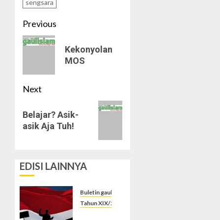
sengsara
Post
Previous
navigation
Previous
Kekonyolan
post:
MOS
Next
Next
Belajar? Asik-
post:
asik Aja Tuh!
EDISI LAINNYA
Buletin gaulislam
Tahun XIX/2025-2026
Saat