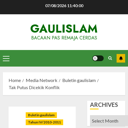
Skip
07/08/2026
11:40:01
to
content
GAULISLAM
BACAAN PAS REMAJA CERDAS
Primary
Menu
Home
Media Network
Buletin gaulislam
Tak Putus Dicekik Konflik
ARCHIVES
Buletin gaulislam
Archives
Tahun IV/2010-2011