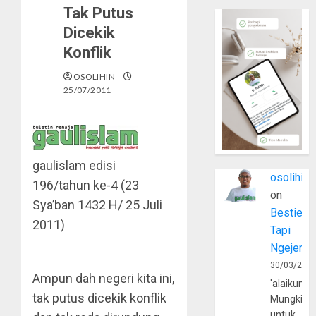
Tak Putus
Dicekik
Konflik
OSOLIHIN
25/07/2011
gaulislam
edisi
osolihin
196/tahun ke-4 (23
on
Sya’ban 1432 H/ 25 Juli
Bestie
2011)
Tapi
Ngejerum
30/03/202
Ampun dah negeri kita ini,
'alaikumu
tak putus dicekik konflik
Mungkin
untuk