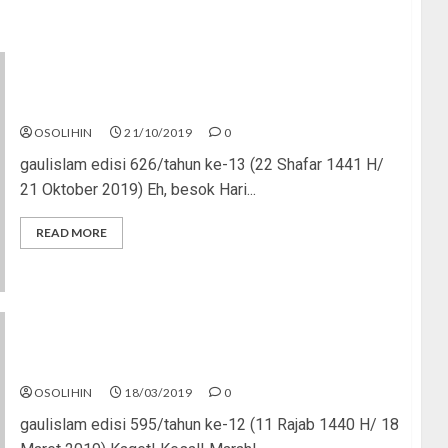
Santri Militan
OSOLIHIN
21/10/2019
0
gaulislam edisi 626/tahun ke-13 (22 Shafar 1441 H/
21 Oktober 2019) Eh, besok Hari...
READ MORE
Brenton Tarrant, Islamofobia, dan Terorisme
OSOLIHIN
18/03/2019
0
gaulislam edisi 595/tahun ke-12 (11 Rajab 1440 H/ 18