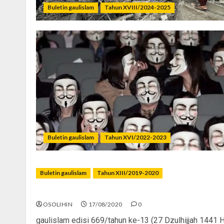
Buletin gaulislam
Tahun XVIII/2024-2025
Buletin gaulislam
Tahun XVI/2022-2023
Buletin gaulislam
Tahun XIII/2019-2020
Merdeka! Merdeka?
OSOLIHIN
17/08/2020
0
gaulislam edisi 669/tahun ke-13 (27 Dzulhijjah 1441 