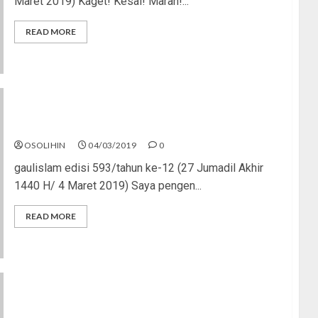
Maret 2019) Kaget! Kesal! Marah!...
READ MORE
Kafir
OSOLIHIN
04/03/2019
0
gaulislam edisi 593/tahun ke-12 (27 Jumadil Akhir
1440 H/ 4 Maret 2019) Saya pengen...
READ MORE
Remaja Bela Negara