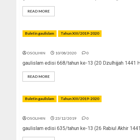
READ MORE
Buletin gaulislam
Tahun XIII/2019-2020
Masa Kegemilangan Islam
OSOLIHIN
10/08/2020
0
gaulislam edisi 668/tahun ke-13 (20 Dzulhijjah 1441
READ MORE
Buletin gaulislam
Tahun XIII/2019-2020
Tragedi Muslim Uighur
OSOLIHIN
23/12/2019
0
gaulislam edisi 635/tahun ke-13 (26 Rabiul Akhir 144