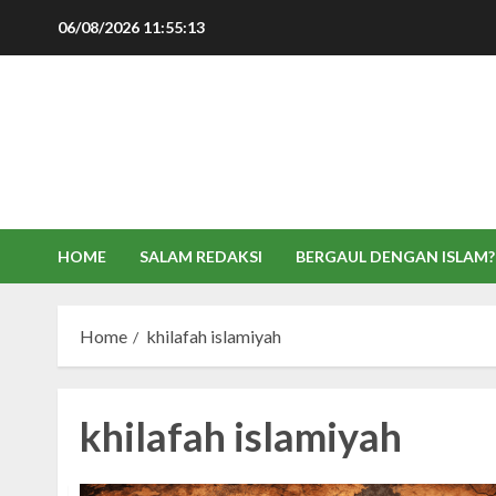
Skip
06/08/2026
11:55:13
to
content
HOME
SALAM REDAKSI
BERGAUL DENGAN ISLAM?
Home
khilafah islamiyah
khilafah islamiyah