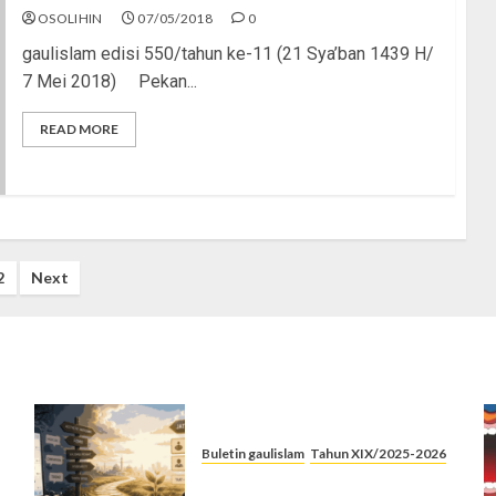
OSOLIHIN
07/05/2018
0
gaulislam edisi 550/tahun ke-11 (21 Sya’ban 1439 H/
7 Mei 2018) Pekan...
READ MORE
2
Next
Buletin gaulislam
Tahun XIX/2025-2026
Saatnya Stop “Find Yourself”