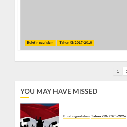
Buletin gaulislam
Tahun XI/2017-2018
Posts
1
pagination
YOU MAY HAVE MISSED
Buletin gaulislam
Tahun XIX/2025-2026
Saat Politik Cuma Gimmick