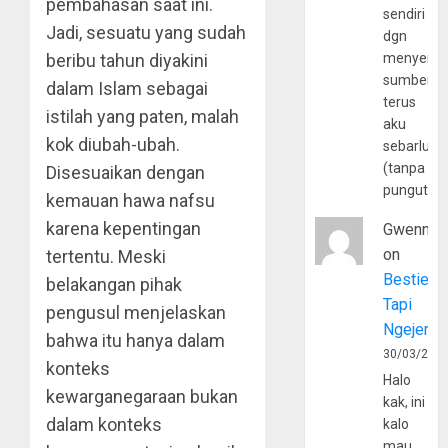
pembahasan saat ini.
sendiri
Jadi, sesuatu yang sudah
dgn
beribu tahun diyakini
menyerta
sumber
dalam Islam sebagai
terus
istilah yang paten, malah
aku
kok diubah-ubah.
sebarluas
(tanpa
Disesuaikan dengan
pungutan
kemauan hawa nafsu
karena kepentingan
Gwenny
on
tertentu. Meski
Bestie
belakangan pihak
Tapi
pengusul menjelaskan
Ngejerum
bahwa itu hanya dalam
30/03/202
konteks
Halo
kewarganegaraan bukan
kak, ini
dalam konteks
kalo
mau