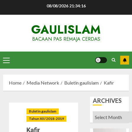
Skip
08/08/2026
21:34:17
to
content
GAULISLAM
BACAAN PAS REMAJA CERDAS
Primary
Menu
Home
Media Network
Buletin gaulislam
Kafir
ARCHIVES
Buletin gaulislam
Archives
Tahun XII/2018-2019
Kafir