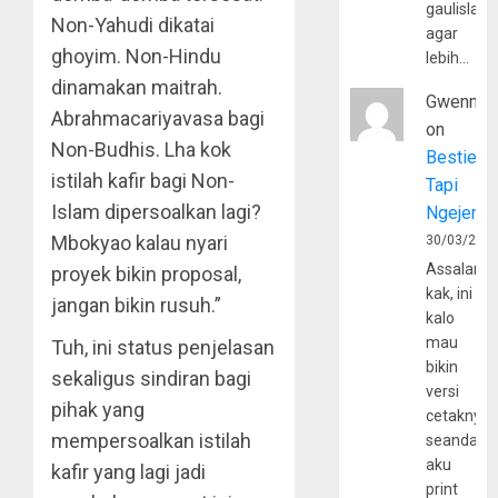
gaulislam
Non-Yahudi dikatai
agar
ghoyim. Non-Hindu
lebih…
dinamakan maitrah.
Gwenny
Abrahmacariyavasa bagi
on
Non-Budhis. Lha kok
Bestie
istilah kafir bagi Non-
Tapi
Islam dipersoalkan lagi?
Ngejerum
Mbokyao kalau nyari
30/03/202
Assalamu
proyek bikin proposal,
kak, ini
jangan bikin rusuh.”
kalo
mau
Tuh, ini status penjelasan
bikin
sekaligus sindiran bagi
versi
pihak yang
cetaknya
mempersoalkan istilah
seandain
aku
kafir yang lagi jadi
print