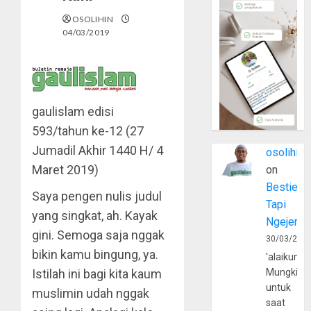
OSOLIHIN
04/03/2019
gaulislam edisi
593/tahun ke-12 (27
Jumadil Akhir 1440 H/ 4
osolihin
Maret 2019)
on
Bestie
Saya pengen nulis judul
Tapi
yang singkat, ah. Kayak
Ngejerum
gini. Semoga saja nggak
30/03/202
bikin kamu bingung, ya.
'alaikumu
Istilah ini bagi kita kaum
Mungkin
untuk
muslimin udah nggak
saat