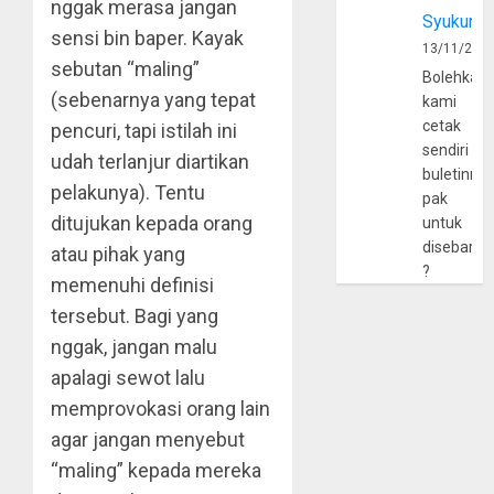
nggak merasa jangan
Syukur
sensi bin baper. Kayak
13/11/202
sebutan “maling”
Bolehkah
(sebenarnya yang tepat
kami
cetak
pencuri, tapi istilah ini
sendiri
udah terlanjur diartikan
buletinny
pelakunya). Tentu
pak
ditujukan kepada orang
untuk
disebarlu
atau pihak yang
?
memenuhi definisi
tersebut. Bagi yang
nggak, jangan malu
apalagi sewot lalu
memprovokasi orang lain
agar jangan menyebut
“maling” kepada mereka