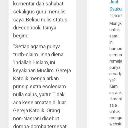
Just
komentar dari sahabat
Syukur
sekaligus guru menulis
30/03/202
saya. Beliau nulis status
Mungkin
di Fecebook. Isinya
untuk
begini:
saat
ini,
“Setiap agama punya
hampir
truth-claim. Inna diena
semua
remaja
‘indallahil-Islam, ini
punya
keyakinan Muslim. Gereja
smartpho
Katolik mengajarkan
ya?
prinsip extra ecclesiam
Kami
sarankan,
nulla salus, yaitu: Tidak
diarahkan
ada keselamatan di luar
saja
Gereja Katolik. Orang
untuk
non-Nasrani disebut
mengunju
website
domba-domba tersesat.