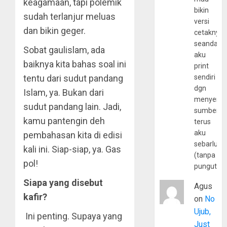
keagamaan, tapi polemik
bikin
sudah terlanjur meluas
versi
dan bikin geger.
cetaknya
seandain
Sobat gaulislam, ada
aku
baiknya kita bahas soal ini
print
tentu dari sudut pandang
sendiri
dgn
Islam, ya. Bukan dari
menyerta
sudut pandang lain. Jadi,
sumber
kamu pantengin deh
terus
aku
pembahasan kita di edisi
sebarluas
kali ini. Siap-siap, ya. Gas
(tanpa
pol!
pungutan
Siapa yang disebut
Agus
kafir?
on
No
Ujub,
Ini penting. Supaya yang
Just