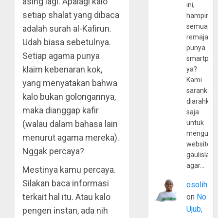
asing lagi. Apalagi kalo
ini,
setiap shalat yang dibaca
hampir
semua
adalah surah al-Kafirun.
remaja
Udah biasa sebetulnya.
punya
Setiap agama punya
smartpho
klaim kebenaran kok,
ya?
Kami
yang menyatakan bahwa
sarankan,
kalo bukan golongannya,
diarahkan
maka dianggap kafir
saja
(walau dalam bahasa lain
untuk
mengunju
menurut agama mereka).
website
Nggak percaya?
gaulislam
agar…
Mestinya kamu percaya.
Silakan baca informasi
osolihin
terkait hal itu. Atau kalo
on
No
Ujub,
pengen instan, ada nih