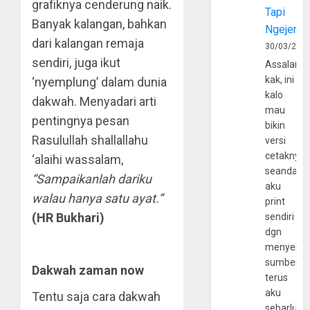
grafiknya cenderung naik.
Tapi
Banyak kalangan, bahkan
Ngejerum
dari kalangan remaja
30/03/202
sendiri, juga ikut
Assalamu
kak, ini
‘nyemplung’ dalam dunia
kalo
dakwah. Menyadari arti
mau
pentingnya pesan
bikin
Rasulullah shallallahu
versi
cetaknya
‘alaihi wassalam,
seandain
“
Sampaikanlah dariku
aku
walau hanya satu ayat.”
print
(HR Bukhari)
sendiri
dgn
menyerta
sumber
Dakwah zaman now
terus
aku
Tentu saja cara dakwah
sebarluas