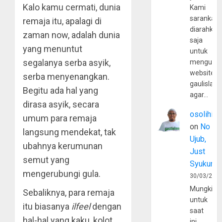
Kalo kamu cermati, dunia
Kami
sarankan,
remaja itu, apalagi di
diarahkan
zaman now, adalah dunia
saja
yang menuntut
untuk
segalanya serba asyik,
mengunju
website
serba menyenangkan.
gaulislam
Begitu ada hal yang
agar…
dirasa asyik, secara
osolihin
umum para remaja
on
No
langsung mendekat, tak
Ujub,
ubahnya kerumunan
Just
semut yang
Syukur
mengerubungi gula.
30/03/202
Mungkin
Sebaliknya, para remaja
untuk
itu biasanya
ilfeel
dengan
saat
hal-hal yang kaku, kolot,
ini,