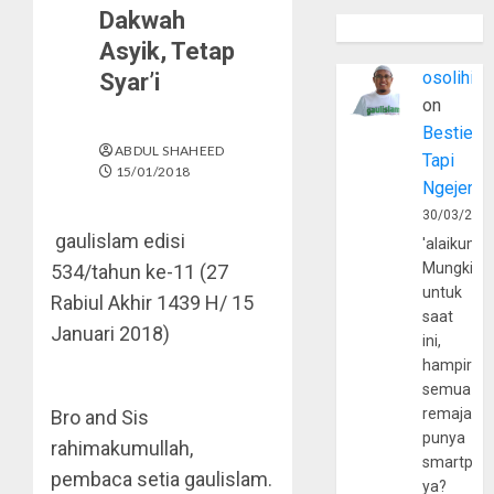
Dakwah
Asyik, Tetap
osolihin
Syar’i
on
Bestie
ABDUL SHAHEED
Tapi
15/01/2018
Ngejerum
30/03/202
gaulislam edisi
'alaikumu
Mungkin
534/tahun ke-11 (27
untuk
Rabiul Akhir 1439 H/ 15
saat
Januari 2018)
ini,
hampir
semua
remaja
Bro and Sis
punya
rahimakumullah,
smartpho
pembaca setia gaulislam.
ya?