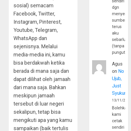
sendiri
sosial) semacam
dgn
Facebook, Twitter,
menyerta
sumber
Instagram, Pinterest,
terus
Youtube, Telegram,
aku
WhatsApp dan
sebarluas
sejenisnya. Melalui
(tanpa
pungutan
media-media ini, kamu
bisa berdakwah ketika
Agus
berada di mana saja dan
on
No
Ujub,
dapat dilihat oleh jamaah
Just
dari mana saja. Bahkan
Syukur
meskipun jamaah
13/11/202
tersebut di luar negeri
Bolehkah
sekalipun, tetap bisa
kami
mengikuti apa yang kamu
cetak
sendiri
sampaikan (baik tertulis