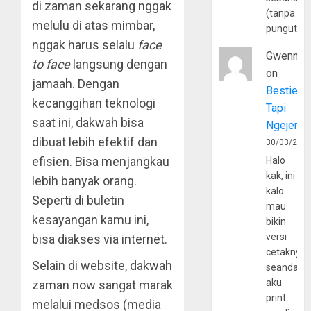
di zaman sekarang nggak
(tanpa
melulu di atas mimbar,
pungutan
nggak harus selalu
face
Gwenny
to face
langsung dengan
on
jamaah. Dengan
Bestie
kecanggihan teknologi
Tapi
saat ini, dakwah bisa
Ngejerum
dibuat lebih efektif dan
30/03/202
efisien. Bisa menjangkau
Halo
kak, ini
lebih banyak orang.
kalo
Seperti di buletin
mau
kesayangan kamu ini,
bikin
versi
bisa diakses via internet.
cetaknya
Selain di website, dakwah
seandain
aku
zaman now sangat marak
print
melalui medsos (media