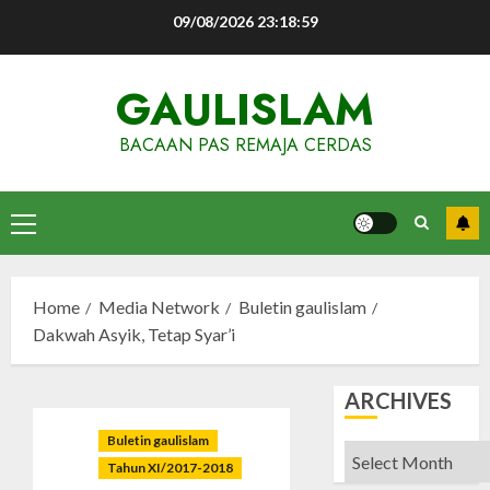
Skip
09/08/2026
23:19:00
to
content
GAULISLAM
BACAAN PAS REMAJA CERDAS
Primary
Menu
Home
Media Network
Buletin gaulislam
Dakwah Asyik, Tetap Syar’i
ARCHIVES
Buletin gaulislam
Archives
Tahun XI/2017-2018