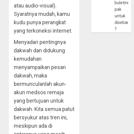
buletinny
atau audio-visual).
pak
Syaratnya mudah, kamu
untuk
kudu punya perangkat
disebarlu
?
yang terkoneksi internet.
Menyadari pentingnya
dakwah dan didukung
kemudahan
menyampaikan pesan
dakwah, maka
bermunculanlah akun-
akun medsos remaja
yang bertujuan untuk
dakwah. Kita semua patut
bersyukur atas tren ini,
meskipun ada di