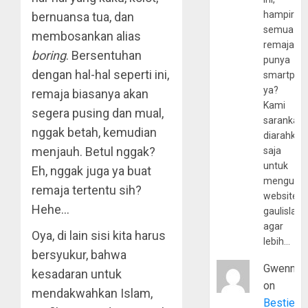
hampir
bernuansa tua, dan
semua
membosankan alias
remaja
boring
. Bersentuhan
punya
dengan hal-hal seperti ini,
smartpho
ya?
remaja biasanya akan
Kami
segera pusing dan mual,
sarankan,
nggak betah, kemudian
diarahkan
menjauh. Betul nggak?
saja
untuk
Eh, nggak juga ya buat
mengunju
remaja tertentu sih?
website
Hehe…
gaulislam
agar
Oya, di lain sisi kita harus
lebih…
bersyukur, bahwa
Gwenny
kesadaran untuk
on
mendakwahkan Islam,
Bestie