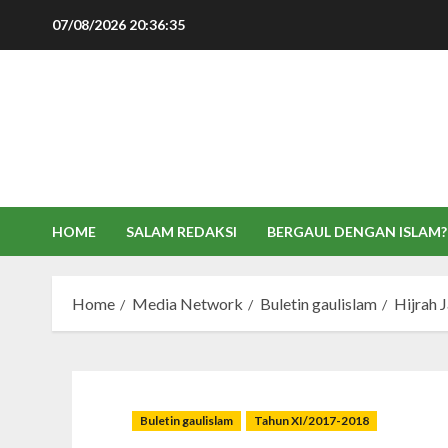
Skip
07/08/2026
20:36:36
to
content
HOME
SALAM REDAKSI
BERGAUL DENGAN ISLAM?
Home
Media Network
Buletin gaulislam
Hijrah 
Buletin gaulislam
Tahun XI/2017-2018