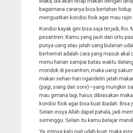
Maka, dia akan tetap makan dengan lahap
bagaimana caranya bisa bertahan hidup 
menguatkan kondisi fisik agar mau rajin
Kondisi kayak gini bisa saja terjadi, lho
pesantren. Kamu yang jauh dari ortu pa
punya uang atau jatah uang bulanan udah
berhemat adalah cara yang masuk akal d
menu harian sampai batas waktu datang 
mondok di pesantren, maka uang sakumu
makan sehari-hari ngandelin jatah makan
(pagi, siang dan sore)—yang mungkin sa
mau gimana lagi, harus dibiasakan maka
kondisi fisik agar bisa kuat ibadah. Bis
Selain insya Allah dapat pahala, jadi m
seminggu. Selain itu kamu belajar mandir
Ya, intinya kalo niat udah kuat, maka in