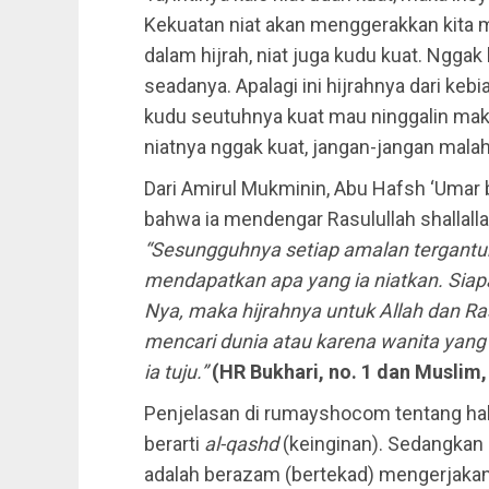
Kekuatan niat akan menggerakkan kita m
dalam hijrah, niat juga kudu kuat. Ngg
seadanya. Apalagi ini hijrahnya dari keb
kudu seutuhnya kuat mau ninggalin mak
niatnya nggak kuat, jangan-jangan malah 
Dari Amirul Mukminin, Abu Hafsh ‘Umar bi
bahwa ia mendengar Rasulullah shallalla
“Sesungguhnya setiap amalan tergantun
mendapatkan apa yang ia niatkan. Siapa
Nya, maka hijrahnya untuk Allah dan Ra
mencari dunia atau karena wanita yang
ia tuju.”
(HR Bukhari, no. 1 dan Muslim,
Penjelasan di rumayshocom tentang hal 
berarti
al-qashd
(keinginan). Sedangkan n
adalah berazam (bertekad) mengerjakan s