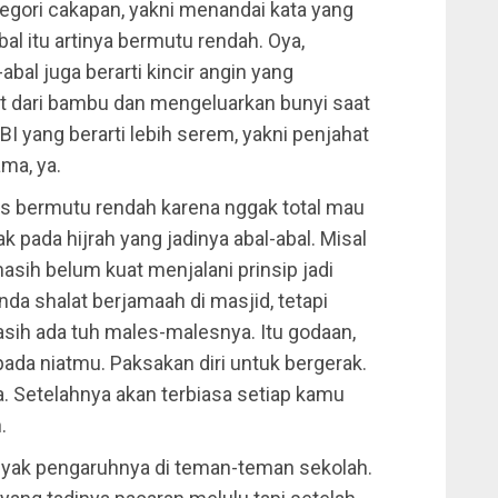
egori cakapan, yakni menandai kata yang
al itu artinya bermutu rendah. Oya,
-abal juga berarti kincir angin yang
t dari bambu dan mengeluarkan bunyi saat
 KBBI yang berarti lebih serem, yakni penjahat
ama, ya.
ias bermutu rendah karena nggak total mau
 pada hijrah yang jadinya abal-abal. Misal
masih belum kuat menjalani prinsip jadi
da shalat berjamaah di masjid, tetapi
asih ada tuh males-malesnya. Itu godaan,
ada niatmu. Paksakan diri untuk bergerak.
ja. Setelahnya akan terbiasa setiap kamu
.
anyak pengaruhnya di teman-teman sekolah.