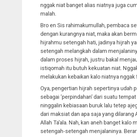
nggak niat banget alias niatnya juga cum
malah.
Bro en Sis rahimakumullah, pembaca set
dengan kurangnya niat, maka akan bermas
hijrahmu setengah hati, jadinya hijrah y
setengah melangkah dalam menjalaniny
dalam proses hijrah, justru bakal menja
istiqomah itu butuh kekuatan niat. Ngg
melakukan kebaikan kalo niatnya nggak f
Oya, pengertian hijrah sepertinya udah p
sebagai ‘perpindahan’ dari suatu tempat
ninggalin kebiasaan buruk lalu tetep aje
dari maksiat dan apa saja yang dilarang A
Allah Ta’ala. Nah, kan aneh banget kalo m
setengah-setengah menjalaninya. Berart