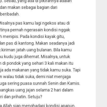
. Sebab, yang ada di pikirannya adalah
dan makan sebagai bagian dari
 beribadah.
. Misalnya pas kamu lagi ngekos atau di
stinya pernah ngerasain kondisi nggak
 menipis. Pada kondisi kayak gitu,
an pas di kantong. Makan seadanya jadi
kiriman jatah uang bulanan. Bila kamu
 kudu juga dihemat. Misalnya, untuk
 di pondok yang sehari 3 kali makan itu
ja ada makanan yang tidak kamu suka. Tapi
n walau tidak suka, demi niat menjaga
a juga sering puasa sunnah Senin dan Kamis.
emangkas uang jajan selama 2 hari dalam
i dan prihatin. Setuju?
sya Allah siap menghadapi kondisi apapun.