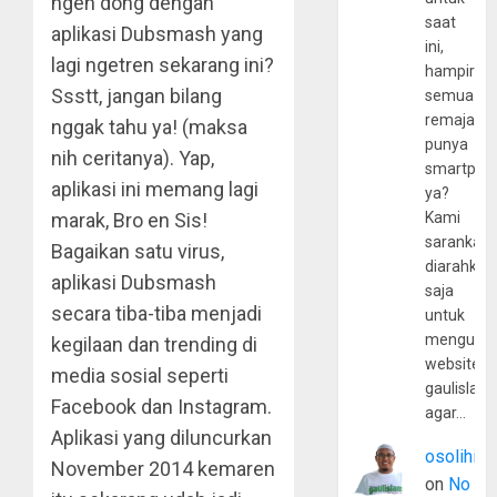
ngeh dong dengan
saat
aplikasi Dubsmash yang
ini,
lagi ngetren sekarang ini?
hampir
Ssstt, jangan bilang
semua
remaja
nggak tahu ya! (maksa
punya
nih ceritanya). Yap,
smartpho
aplikasi ini memang lagi
ya?
marak, Bro en Sis!
Kami
sarankan,
Bagaikan satu virus,
diarahkan
aplikasi Dubsmash
saja
secara tiba-tiba menjadi
untuk
mengunju
kegilaan dan trending di
website
media sosial seperti
gaulislam
Facebook dan Instagram.
agar…
Aplikasi yang diluncurkan
osolihin
November 2014 kemaren
on
No