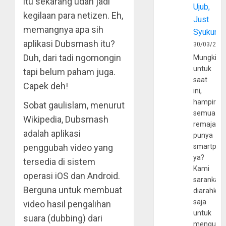
itu sekarang udah jadi
Ujub,
kegilaan para netizen. Eh,
Just
memangnya apa sih
Syukur
aplikasi Dubsmash itu?
30/03/202
Duh, dari tadi ngomongin
Mungkin
untuk
tapi belum paham juga.
saat
Capek deh!
ini,
hampir
Sobat gaulislam, menurut
semua
Wikipedia, Dubsmash
remaja
adalah aplikasi
punya
penggubah video yang
smartpho
ya?
tersedia di sistem
Kami
operasi iOS dan Android.
sarankan,
Berguna untuk membuat
diarahkan
saja
video hasil pengalihan
untuk
suara (dubbing) dari
mengunju