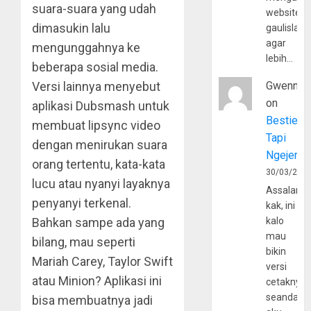
suara-suara yang udah
website
dimasukin lalu
gaulislam
agar
mengunggahnya ke
lebih…
beberapa sosial media.
Versi lainnya menyebut
Gwenny
on
aplikasi Dubsmash untuk
Bestie
membuat lipsync video
Tapi
dengan menirukan suara
Ngejerum
orang tertentu, kata-kata
30/03/202
lucu atau nyanyi layaknya
Assalamu
penyanyi terkenal.
kak, ini
Bahkan sampe ada yang
kalo
mau
bilang, mau seperti
bikin
Mariah Carey, Taylor Swift
versi
atau Minion? Aplikasi ini
cetaknya
seandain
bisa membuatnya jadi