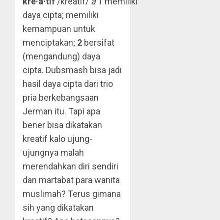
kre·a·tif
/kréatif/
a
1
memiliki
daya cipta; memiliki
kemampuan untuk
menciptakan;
2
bersifat
(mengandung) daya
cipta. Dubsmash bisa jadi
hasil daya cipta dari trio
pria berkebangsaan
Jerman itu. Tapi apa
bener bisa dikatakan
kreatif kalo ujung-
ujungnya malah
merendahkan diri sendiri
dan martabat para wanita
muslimah? Terus gimana
sih yang dikatakan