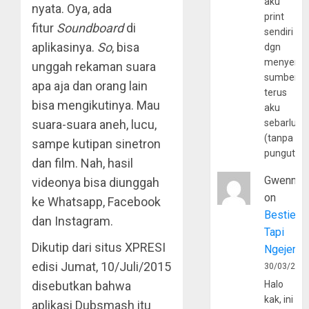
aku
nyata. Oya, ada
print
fitur
Soundboard
di
sendiri
aplikasinya.
So
, bisa
dgn
menyerta
unggah rekaman suara
sumber
apa aja dan orang lain
terus
bisa mengikutinya. Mau
aku
suara-suara aneh, lucu,
sebarluas
(tanpa
sampe kutipan sinetron
pungutan
dan film. Nah, hasil
Gwenny
videonya bisa diunggah
on
ke Whatsapp, Facebook
Bestie
dan Instagram.
Tapi
Dikutip dari situs XPRESI
Ngejerum
edisi Jumat, 10/Juli/2015
30/03/202
disebutkan bahwa
Halo
kak, ini
aplikasi Dubsmash itu