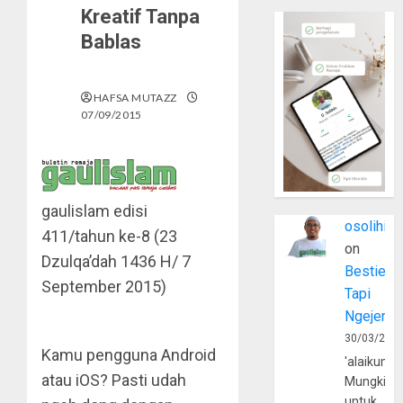
Kreatif Tanpa
Bablas
HAFSA MUTAZZ
07/09/2015
gaulislam edisi
osolihin
411/tahun ke-8 (23
on
Dzulqa’dah 1436 H/ 7
Bestie
September 2015)
Tapi
Ngejerum
30/03/202
Kamu pengguna Android
'alaikumu
atau iOS? Pasti udah
Mungkin
untuk