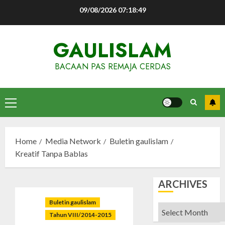
Skip
09/08/2026
07:18:50
to
content
GAULISLAM
BACAAN PAS REMAJA CERDAS
Primary
Menu
Home
Media Network
Buletin gaulislam
Kreatif Tanpa Bablas
ARCHIVES
Buletin gaulislam
Archives
Tahun VIII/2014-2015