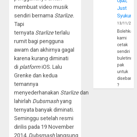
Ujub,
membuat video musik
Just
sendiri bernama
Starlize.
Syukur
Tapi
13/11/202
Bolehkah
ternyata
Starlize
terlalu
kami
rumit bagi pengguna
cetak
awam dan akhirnya gagal
sendiri
karena kurang diminati
buletinny
pak
di
platform
iOS. Lalu
untuk
Grenke dan kedua
disebarlu
temannya
?
menyederhanakan
Starlize
dan
lahirlah
Dubsmash
yang
ternyata banyak diminati.
Seminggu setelah resmi
dirilis pada 19 November
2014,
Dubsmash
langsung