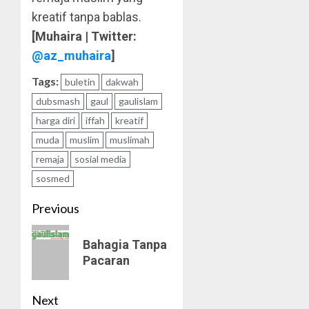
kreatif tanpa bablas.
[Muhaira | Twitter:
@az_muhaira
]
Tags:
buletin
dakwah
dubsmash
gaul
gaulislam
harga diri
iffah
kreatif
muda
muslim
muslimah
remaja
sosial media
sosmed
Post
Previous
navigation
Previous
Bahagia Tanpa
post:
Pacaran
Next