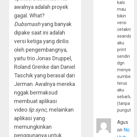
kalo
awalnya adalah proyek
mau
gagal. What?
bikin
versi
Dubsmash
yang banyak
cetaknya
dipake saat ini adalah
seandain
versi ketiga yang dirilis
aku
oleh pengembangnya,
print
sendiri
yaitu trio Jonas Druppel,
dgn
Roland Grenke dan Daniel
menyerta
Taschik yang berasal dari
sumber
Jerman. Awalnya mereka
terus
aku
nggak bermaksud
sebarluas
membuat aplikasi
(tanpa
video
lip sync,
melainkan
pungutan
aplikasi yang
Agus
memungkinkan
on
No
penggunanya untuk