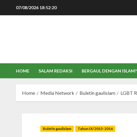
Skip
07/08/2026
18:52:21
to
content
HOME
SALAM REDAKSI
BERGAUL DENGAN ISLAM?
Home
Media Network
Buletin gaulislam
LGBT R
Buletin gaulislam
Tahun IX/2015-2016