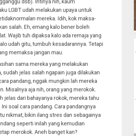
gganggu dsb). Intinya nih, kaum
laku LGBT udah melakukan upaya untuk
idaknormalan mereka. Idih, kok maksa-
 kan salah. Eh, emang kalo bener boleh
t. Wajib tuh dipaksa kalo ada remaja yang
Kalo udah gitu, tumbuh kesadarannya. Tetapi
 yang memaksa jangan mau.
n kasihan sama mereka yang melakukan
sudah jelas salah ngapain juga dilakukan
 cara pandang, nggak mungkin lah mereka
Misalnya aja nih, orang yang merokok.
h jelas dari bahayanya rokok, mereka tahu
 Ini soal cara pandang. Cara pandangnya
 nikmat, bikin ilang stres dan sebagainya
ndang seperti inilah yang kemudian
etap merokok. Aneh banget kan?