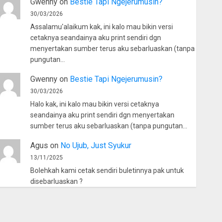
Gwenny
on
Bestie Tapi Ngejerumusin?
30/03/2026
Assalamu'alaikum kak, ini kalo mau bikin versi
cetaknya seandainya aku print sendiri dgn
menyertakan sumber terus aku sebarluaskan (tanpa
pungutan…
Gwenny
on
Bestie Tapi Ngejerumusin?
30/03/2026
Halo kak, ini kalo mau bikin versi cetaknya
seandainya aku print sendiri dgn menyertakan
sumber terus aku sebarluaskan (tanpa pungutan…
Agus
on
No Ujub, Just Syukur
13/11/2025
Bolehkah kami cetak sendiri buletinnya pak untuk
disebarluaskan ?