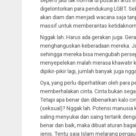
seperti jadi tak normal di pusaran arus 
digelontorkan para pendukung LGBT. Sek
akan diam dan menjadi wacana saja tanpa
massif untuk memberantas ketidaknor
Nggak lah. Harus ada gerakan juga. Ger
menghanguskan keberadaan mereka. J
sehingga mereka bisa mengubah persep
menyepelekan malah merasa khawatir ka
dipikir-pikir lagi, jumlah banyak juga ng
Oya, yang perlu diperhatikan oleh para
memberhalakan cinta. Cinta bukan segal
Tetapi apa benar dan dibenarkan kalo ci
(seksual)? Nggak lah. Potensi manusia ke
saling menyukai dan saing tertarik deng
benar dan baik, maka dibuat aturan bag
jenis. Tentu saja Islam melarang perga