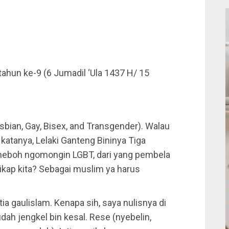
tahun ke-9 (6 Jumadil ‘Ula 1437 H/ 15
sbian, Gay, Bisex, and Transgender). Walau
atanya, Lelaki Ganteng Bininya Tiga
ng heboh ngomongin LGBT, dari yang pembela
ikap kita? Sebagai muslim ya harus
a gaulislam. Kenapa sih, saya nulisnya di
 udah jengkel bin kesal. Rese (nyebelin,