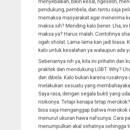
menyebalkan, bikin kesal, ngeselin, men
pendukung, pembela, dan tentu saja pe
memaksa masyarakat agar menerima ket
maksa sih? Mending kalo bener. Lha, ini
maksa ya? Harus malah. Contohnya shala
ogah sholat. Lama-lama kan jadi biasa. 
kalo untuk kesalahan ya walaupun ada
Sebenarnya nih ya, kita ini prihatin da
praktek dan mendukung LGBT. Why? Lha, 
dan dibela. Kalo bukan karena rusaknya
melakukan sesuatu yang membahayakan. 
Saya rasa, dengan segala bukti yang uda
risikonya. Tetapi kenapa tetap merokok?
bisa saja menganggap bahwa merokok itu
menurut ukuran hawa nafsunya. Cara pa
menumpulkan akal sehatnya sehingga t