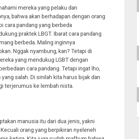
memahami mereka yang pelaku dan
konya, bahwa akan berhadapan dengan orang
pi cara pandang yang berbeda
kung praktek LBGT. Ibarat cara pandang
emang berbeda. Maling inginnya
kan. Nggak nyambung, kan? Tetapi di
. Mereka yang mendukug LGBT dengan
erbedaan cara pandang. Tetapi ingat lho,
ang salah. Di sinilah kita harus bijak dan
agi terjerumus ke lembah nista.
ptakan manusia itu dari dua jenis, yakni
a. Kecuali orang yang berpikiran nyeleneh
nis ketiga. Kita juga sudah mafhum bahwa