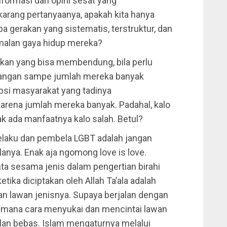
informasi dan opini sesat yang
arang pertanyaanya, apakah kita hanya
 gerakan yang sistematis, terstruktur, dan
malan gaya hidup mereka?
akan yang bisa membendung, bila perlu
angan sampe jumlah mereka banyak
si masyarakat yang tadinya
rena jumlah mereka banyak. Padahal, kalo
gak ada manfaatnya kalo salah. Betul?
 pelaku dan pembela LGBT adalah jangan
anya. Enak aja ngomong love is love.
nta sesama jenis dalam pengertian birahi
tika diciptakan oleh Allah Ta’ala adalah
an lawan jenisnya. Supaya berjalan dengan
aimana cara menyukai dan mencintai lawan
ulan bebas. Islam mengaturnya melalui