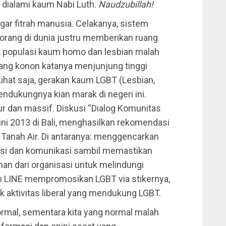
h dialami kaum Nabi Luth.
Naudzubillah!
ggar fitrah manusia. Celakanya, sistem
orang di dunia justru memberikan ruang
, populasi kaum homo dan lesbian malah
yang konon katanya menjunjung tinggi
Lihat saja, gerakan kaum LGBT (Lesbian,
endukungnya kian marak di negeri ini.
ur dan massif. Diskusi “Dialog Komunitas
ni 2013 di Bali, menghasilkan rekomendasi
anah Air. Di antaranya: menggencarkan
asi dan komunikasi sambil memastikan
n dari organisasi untuk melindungi
n LINE mempromosikan LGBT via stikernya,
aktivitas liberal yang mendukung LGBT.
ormal, sementara kita yang normal malah