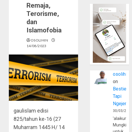
Remaja,
Terorisme,
dan
Islamofobia
OSOLIHIN
14/08/2023
osolihin
on
Bestie
Tapi
Ngejerum
gaulislam
edisi
30/03/202
825/tahun ke-16 (27
'alaikumu
Mungkin
Muharram 1445 H/ 14
untuk