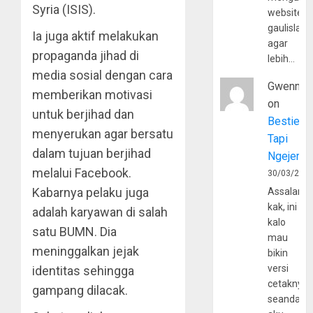
Syria (ISIS).
website
gaulislam
Ia juga aktif melakukan
agar
propaganda jihad di
lebih…
media sosial dengan cara
Gwenny
memberikan motivasi
on
untuk berjihad dan
Bestie
menyerukan agar bersatu
Tapi
dalam tujuan berjihad
Ngejerum
melalui Facebook.
30/03/202
Kabarnya pelaku juga
Assalamu
kak, ini
adalah karyawan di salah
kalo
satu BUMN. Dia
mau
meninggalkan jejak
bikin
versi
identitas sehingga
cetaknya
gampang dilacak.
seandain