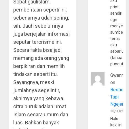
aku
Sobat gaulislam,
print
pemberitaan seperti ini,
sendiri
sebenarnya udah sering,
dgn
sih. Jauh sebelumnya
menyerta
sumber
juga berjejalan informasi
terus
seputar terorisme ini.
aku
Secara fakta bisa jadi
sebarluas
memang ada orang yang
(tanpa
pungutan
berpikiran dan memilih
tindakan seperti itu.
Gwenny
Sayangnya, meski
on
Bestie
jumlahnya segelintir,
Tapi
akhirnya yang kebawa
Ngejerum
citra buruk adalah umat
30/03/202
Islam secara umum dan
Halo
luas. Bahkan banyak
kak, ini