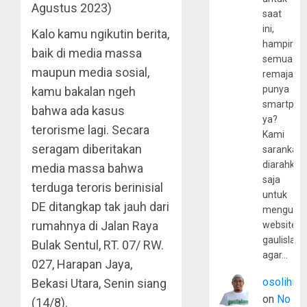
Agustus 2023)
saat
ini,
Kalo kamu ngikutin berita,
hampir
baik di media massa
semua
maupun media sosial,
remaja
punya
kamu bakalan ngeh
smartpho
bahwa ada kasus
ya?
terorisme lagi. Secara
Kami
seragam diberitakan
sarankan,
diarahkan
media massa bahwa
saja
terduga teroris berinisial
untuk
DE ditangkap tak jauh dari
mengunju
rumahnya di Jalan Raya
website
gaulislam
Bulak Sentul, RT. 07/ RW.
agar…
027, Harapan Jaya,
osolihin
Bekasi Utara, Senin siang
on
No
(14/8).