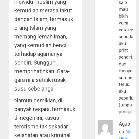
individu muslim yang
kalo
mau
kemudian merasa takut
bikin
dengan Islam, termasuk
versi
orang Islam yang
cetaknya
memang lemah iman,
seandain
aku
yang kemudian benci
print
terhadap agamanya
sendiri
sendiri. Sungguh
dgn
memprihatinkan. Gara-
menyerta
sumber
gara nila setitik rusak
terus
susu sebelanga.
aku
sebarluas
Namun demikian, di
(tanpa
banyak negara, termasuk
pungutan
di negeri ini, kasus
Agus
terorisme tak sekadar
on
No
kejahatan atau kriminal