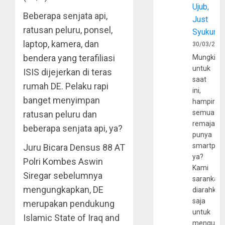
Ujub,
Beberapa senjata api,
Just
ratusan peluru, ponsel,
Syukur
laptop, kamera, dan
30/03/202
bendera yang terafiliasi
Mungkin
untuk
ISIS dijejerkan di teras
saat
rumah DE. Pelaku rapi
ini,
banget menyimpan
hampir
semua
ratusan peluru dan
remaja
beberapa senjata api, ya?
punya
smartpho
Juru Bicara Densus 88 AT
ya?
Polri Kombes Aswin
Kami
Siregar sebelumnya
sarankan,
mengungkapkan, DE
diarahkan
saja
merupakan pendukung
untuk
Islamic State of Iraq and
mengunju