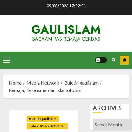
Skip
09/08/2026
17:52:52
to
content
GAULISLAM
BACAAN PAS REMAJA CERDAS
Primary
Menu
Home
Media Network
Buletin gaulislam
Remaja, Terorisme, dan Islamofobia
ARCHIVES
Buletin gaulislam
Archives
Tahun XVI/2022-2023