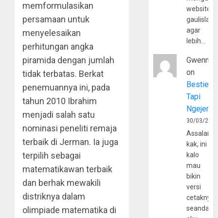
memformulasikan
website
persamaan untuk
gaulislam
agar
menyelesaikan
lebih…
perhitungan angka
piramida dengan jumlah
Gwenny
on
tidak terbatas. Berkat
Bestie
penemuannya ini, pada
Tapi
tahun 2010 Ibrahim
Ngejerum
menjadi salah satu
30/03/202
nominasi peneliti remaja
Assalamu
terbaik di Jerman. Ia juga
kak, ini
terpilih sebagai
kalo
mau
matematikawan terbaik
bikin
dan berhak mewakili
versi
distriknya dalam
cetaknya
seandain
olimpiade matematika di