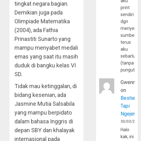
aku
tingkat negara bagian.
print
Demikian juga pada
sendiri
Olimpiade Matematika
dgn
menyerta
(2004), ada Fathia
sumber
Prinastiti Sunarto yang
terus
mampu menyabet medali
aku
emas yang saat itu masih
sebarluas
(tanpa
duduk di bangku kelas VI
pungutan
SD.
Gwenny
Tidak mau ketinggalan, di
on
bidang kesenian, ada
Bestie
Jasmine Mutia Salsabila
Tapi
yang mampu berpidato
Ngejerum
dalam bahasa Inggris di
30/03/202
depan SBY dan khalayak
Halo
kak, ini
internasional pada