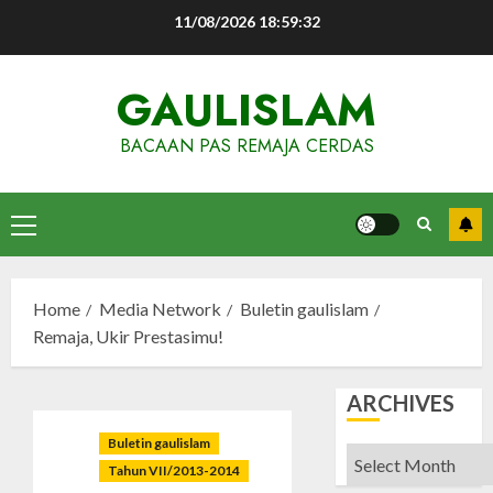
Skip
11/08/2026
18:59:33
to
content
GAULISLAM
BACAAN PAS REMAJA CERDAS
Primary
Menu
Home
Media Network
Buletin gaulislam
Remaja, Ukir Prestasimu!
ARCHIVES
Buletin gaulislam
Archives
Tahun VII/2013-2014