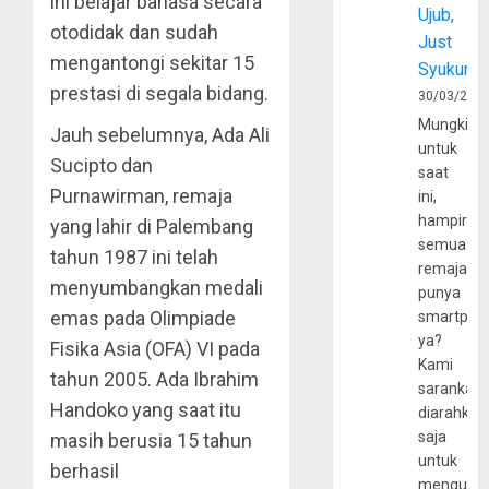
ini belajar bahasa secara
Ujub,
otodidak dan sudah
Just
mengantongi sekitar 15
Syukur
prestasi di segala bidang.
30/03/202
Mungkin
Jauh sebelumnya, Ada Ali
untuk
Sucipto dan
saat
Purnawirman, remaja
ini,
hampir
yang lahir di Palembang
semua
tahun 1987 ini telah
remaja
menyumbangkan medali
punya
emas pada Olimpiade
smartpho
ya?
Fisika Asia (OFA) VI pada
Kami
tahun 2005. Ada Ibrahim
sarankan,
Handoko yang saat itu
diarahkan
saja
masih berusia 15 tahun
untuk
berhasil
mengunju