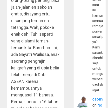
orang-orang penting, bisa
saat
jalan-jalan en sekolah
ini,
gratis, disayang ortu,
hampir
disanjung teman en
semua
remaja
tetangga. Wah, pokoke
punya
enak deh. Tuh, seperti
smartpho
yang dialami teman-
ya?
teman kita. Baru-baru ini,
Kami
sarankan,
ada Gayatri Wailissa, anak
diarahkan
seorang pengrajin
saja
kaligrafi yang di usia belia
untuk
mengunju
telah menjadi Duta
website
ASEAN karena
gaulislam
kemampuannya
agar…
menguasai 11 bahasa.
osolihin
Remaja berusia 16 tahun
on
No