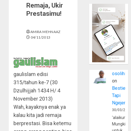
Remaja, Ukir
Prestasimu!
AMIRA MEHNAAZ
04/11/2013
osolihin
gaulislam
edisi
on
315/tahun ke-7 (30
Bestie
Dzulhijjah 1434 H/ 4
Tapi
November 2013)
Ngejerum
Wah, kayaknya enak ya
30/03/202
kalau kita jadi remaja
'alaikumu
berprestasi. Bisa ketemu
Mungkin
untuk