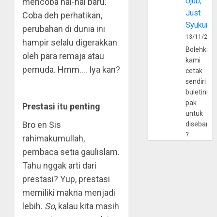
Ujub,
mencoba hal-hal baru.
Just
Coba deh perhatikan,
Syukur
perubahan di dunia ini
13/11/202
hampir selalu digerakkan
Bolehkah
oleh para remaja atau
kami
pemuda. Hmm…. Iya kan?
cetak
sendiri
buletinny
pak
Prestasi itu penting
untuk
Bro en Sis
disebarlu
?
rahimakumullah,
pembaca setia gaulislam.
Tahu nggak arti dari
prestasi? Yup, prestasi
memiliki makna menjadi
lebih.
So
, kalau kita masih