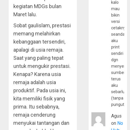
kalo
kegiatan MDGs bulan
mau
Maret lalu.
bikin
versi
Sobat gaulislam, prestasi
cetaknya
memang melahirkan
seandain
aku
kebanggaan tersendiri,
print
apalagi di usia remaja.
sendiri
Saat yang paling tepat
dgn
untuk mengukir prestasi.
menyerta
sumber
Kenapa? Karena usia
terus
remaja adalah usia
aku
produktif. Pada usia ini,
sebarluas
kita memiliki fisik yang
(tanpa
pungutan
prima. Itu sebabnya,
remaja cenderung
Agus
menyukai tantangan dan
on
No