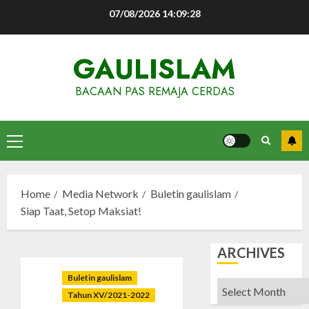
Skip
07/08/2026
14:09:28
to
content
GAULISLAM
BACAAN PAS REMAJA CERDAS
Primary
Menu
Home
Media Network
Buletin gaulislam
Siap Taat, Setop Maksiat!
ARCHIVES
Buletin gaulislam
Archives
Tahun XV/2021-2022