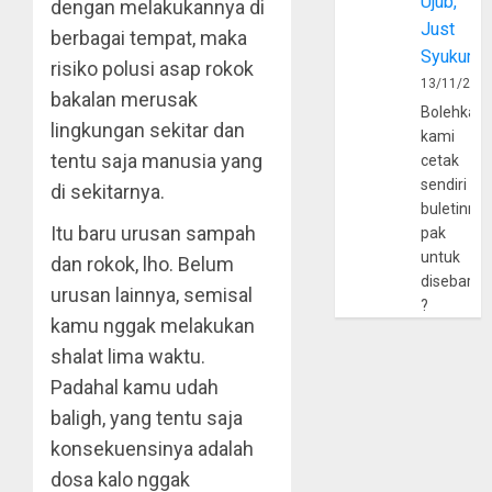
Ujub,
dengan melakukannya di
Just
berbagai tempat, maka
Syukur
risiko polusi asap rokok
13/11/202
bakalan merusak
Bolehkah
lingkungan sekitar dan
kami
tentu saja manusia yang
cetak
sendiri
di sekitarnya.
buletinny
Itu baru urusan sampah
pak
untuk
dan rokok, lho. Belum
disebarlu
urusan lainnya, semisal
?
kamu nggak melakukan
shalat lima waktu.
Padahal kamu udah
baligh, yang tentu saja
konsekuensinya adalah
dosa kalo nggak