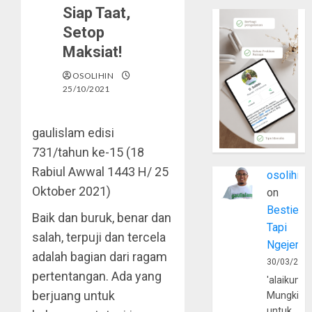
Siap Taat,
Setop
Maksiat!
OSOLIHIN
25/10/2021
gaulislam
edisi
731/tahun ke-15 (18
Rabiul Awwal 1443 H/ 25
osolihin
Oktober 2021)
on
Bestie
Baik dan buruk, benar dan
Tapi
salah, terpuji dan tercela
Ngejerum
adalah bagian dari ragam
30/03/202
pertentangan. Ada yang
'alaikumu
berjuang untuk
Mungkin
untuk