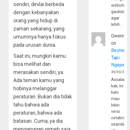
sendiri, dinilai berbeda
website
dengan kebanyakan
gaulislam
agar
orang yang hidup di
lebih…
zaman sekarang, yang
Gwenny
umumnya hanya fokus
on
pada urusan dunia.
Bestie
Saat ini, mungkin kamu
Tapi
bisa melihat dan
Ngejerum
merasakan sendiri, ya.
30/03/202
Ada teman kamu yang
Assalamu
kak, ini
hobinya melanggar
kalo
peraturan. Bukan dia tidak
mau
tahu bahwa ada
bikin
versi
peraturan, bahwa ada
cetaknya
batasan. Cuma, ya dia
seandain
menganggap remeh saja