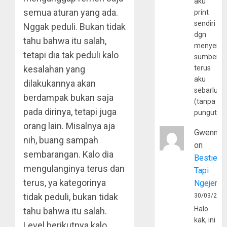
aku
semua aturan yang ada.
print
sendiri
Nggak peduli. Bukan tidak
dgn
tahu bahwa itu salah,
menyerta
tetapi dia tak peduli kalo
sumber
kesalahan yang
terus
aku
dilakukannya akan
sebarluas
berdampak bukan saja
(tanpa
pada dirinya, tetapi juga
pungutan
orang lain. Misalnya aja
Gwenny
nih, buang sampah
on
sembarangan. Kalo dia
Bestie
mengulanginya terus dan
Tapi
terus, ya kategorinya
Ngejerum
tidak peduli, bukan tidak
30/03/202
Halo
tahu bahwa itu salah.
kak, ini
Level berikutnya kalo