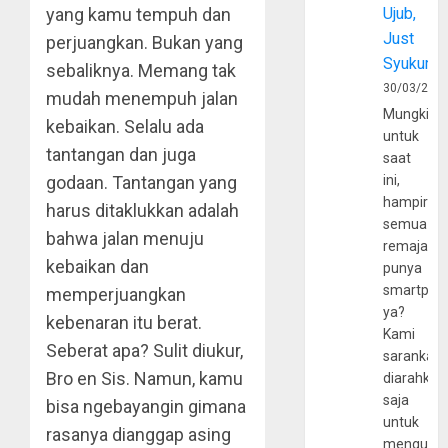
yang kamu tempuh dan
Ujub,
Just
perjuangkan. Bukan yang
Syukur
sebaliknya. Memang tak
30/03/202
mudah menempuh jalan
Mungkin
kebaikan. Selalu ada
untuk
tantangan dan juga
saat
godaan. Tantangan yang
ini,
hampir
harus ditaklukkan adalah
semua
bahwa jalan menuju
remaja
kebaikan dan
punya
smartpho
memperjuangkan
ya?
kebenaran itu berat.
Kami
Seberat apa? Sulit diukur,
sarankan,
Bro en Sis. Namun, kamu
diarahkan
saja
bisa ngebayangin gimana
untuk
rasanya dianggap asing
mengunju