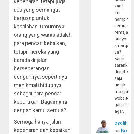
kebenaran, tetapi juga
saat
ada yang semangat
ini,
berjuang untuk
hampir
kesalahan. Umumnya
semua
remaja
orang yang waras adalah
punya
para pencari kebaikan,
smartpho
tetapi mereka yang
ya?
Kami
berada di jalur
sarankan,
berseberangan
diarahkan
dengannya, sepertinya
saja
menikmati hidupnya
untuk
mengunju
sebagai para pencari
website
keburukan. Bagaimana
gaulislam
dengan kamu semua?
agar…
Semoga hanya jalan
osolihin
kebenaran dan kebaikan
on
No