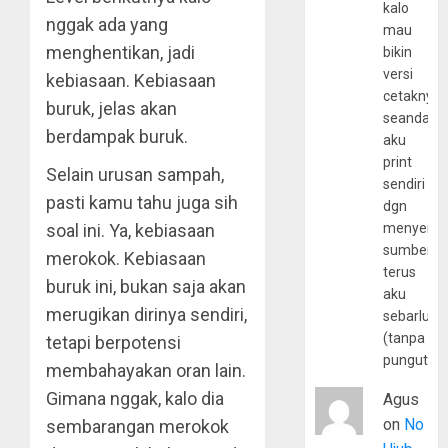
kalo
nggak ada yang
mau
menghentikan, jadi
bikin
versi
kebiasaan. Kebiasaan
cetaknya
buruk, jelas akan
seandain
berdampak buruk.
aku
print
Selain urusan sampah,
sendiri
pasti kamu tahu juga sih
dgn
soal ini. Ya, kebiasaan
menyerta
sumber
merokok. Kebiasaan
terus
buruk ini, bukan saja akan
aku
merugikan dirinya sendiri,
sebarluas
(tanpa
tetapi berpotensi
pungutan
membahayakan oran lain.
Gimana nggak, kalo dia
Agus
on
No
sembarangan merokok