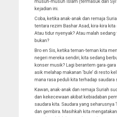
musuh-musuh Islam (termasuk dari Syi’
kejadian ini.
Coba, ketika anak-anak dan remaja Sur
tentara rezim Bashar Asad, kira-kira kit
Atau tidur nyenyak? Atau malah sedang 
bukan?
Bro en Sis, ketika teman-teman kita mend
negeri mereka sendiri, kita sedang ber
konser musik? Lagi berantem gara-gara
asik melahap makanan ‘bule’ di resto ke
mana rasa peduli kita terhadap saudara 
Kawan, anak-anak dan remaja Suriah su
dan kekecewaan akibat kebiadaban pemimp
saudara kita. Saudara yang seharusnya 
dan gembira. Masihkah kita mengatakan, 