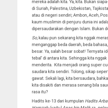
mereka adalah kita. Ya, kita. Bukan sia
di Suriah, Palestina, Uzbekistan, Tajikista
atau di negeri sendiri; Ambon, Aceh, Po
kaum muslimin di penjuru dunia ini adala
dipersaudarakan dengan Islam. Bukan de
So
, kalau pun sekarang kita nggak meras
menganggap beda daerah, beda bahasa, 
besar. Ya, salah besar sobat! Ternyata 
tebal’ di antara kita. Sehingga kita ngg
menderita. Kita menjadi orang super cu
saudara kita sendiri. Tolong, sikap sepert
gawat. Sekali lagi, kita bersaudara, bah
kita disakiti dan merasa senang bila sau
rasa itu?
Hadits ke-13 dari kumpulan
Hadits Arba’
Hamzah (yaitu) Anas bin Malik ra. pelaya