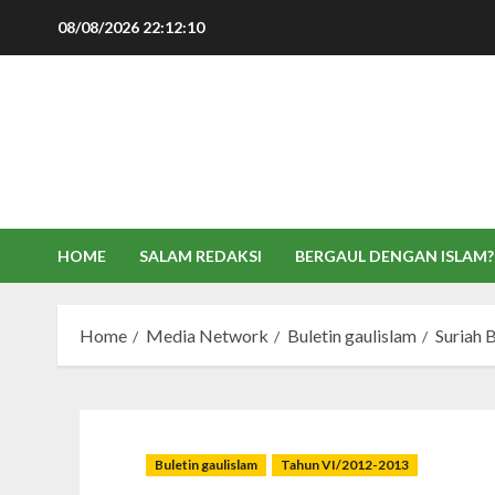
Skip
08/08/2026
22:12:11
to
content
HOME
SALAM REDAKSI
BERGAUL DENGAN ISLAM?
Home
Media Network
Buletin gaulislam
Suriah 
Buletin gaulislam
Tahun VI/2012-2013