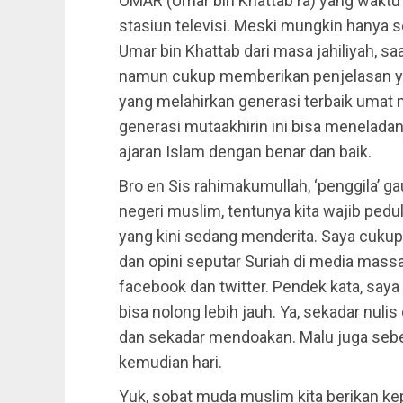
OMAR (Umar bin Khattab ra) yang waktu
stasiun televisi. Meski mungkin hanya se
Umar bin Khattab dari masa jahiliyah, s
namun cukup memberikan penjelasan ya
yang melahirkan generasi terbaik umat
generasi mutaakhirin ini bisa menelada
ajaran Islam dengan benar dan baik.
Bro en Sis rahimakumullah, ‘penggila’ ga
negeri muslim, tentunya kita wajib pedu
yang kini sedang menderita. Saya cuku
dan opini seputar Suriah di media massa
facebook dan twitter. Pendek kata, saya
bisa nolong lebih jauh. Ya, sekadar nulis d
dan sekadar mendoakan. Malu juga sebe
kemudian hari.
Yuk, sobat muda muslim kita berikan ke