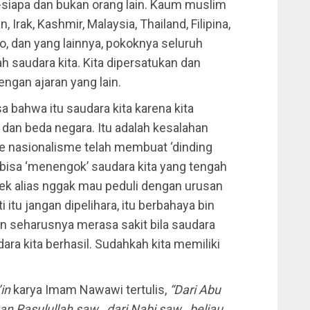
pa-siapa dan bukan orang lain. Kaum muslim
n, Irak, Kashmir, Malaysia, Thailand, Filipina,
so, dan yang lainnya, pokoknya seluruh
h saudara kita. Kita dipersatukan dan
ngan ajaran yang lain.
a bahwa itu saudara kita karena kita
dan beda negara. Itu adalah kesalahan
ide nasionalisme telah membuat ‘dinding
ak bisa ‘menengok’ saudara kita yang tengah
ek alias nggak mau peduli dengan urusan
i itu jangan dipelihara, itu berbahaya bin
kan seharusnya merasa sakit bila saudara
dara kita berhasil. Sudahkah kita memiliki
in
karya Imam Nawawi tertulis,
“Dari Abu
n Rasulullah saw., dari Nabi saw., beliau