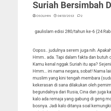
Suriah Bersimbah 
OSOLIHIN
04/03/2013
2
gaulislam
edisi 280/tahun ke-6 (24 Rab
Oopss.. judulnya serem juga nih. Apak
Hmm.. ada. Tapi dalam fakta dan butuh 
Kamu kenal nggak Suriah itu apa? Seje
Hmm… ini nama negara, sobat! Nama lain
muslim yang kini tengah membara (sudah 
kekerasan di sana dilakukan oleh pemim
begundalnya dari Rusia, Cina dan juga k
kalo ada remaja yang gabung di geng mo
bosnya. Jadi kalo ditanya soal kemung