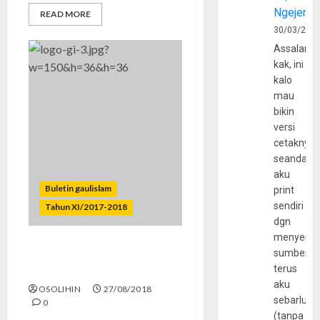
Ngejerum
READ MORE
30/03/202
Assalamu
kak, ini
kalo
mau
bikin
versi
cetaknya
seandain
aku
Buletin gaulislam
print
sendiri
Tahun XI/2017-2018
dgn
menyerta
sumber
Berkarya Bersama
terus
Komunitas Remaja
aku
OSOLIHIN
27/08/2018
sebarluas
0
(tanpa