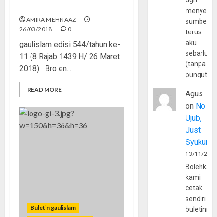
dgn
Jilbab, Cadar, dan Instagram
menyerta
AMIRA MEHNAAZ
sumber
26/03/2018
0
terus
aku
gaulislam edisi 544/tahun ke-
sebarluas
11 (8 Rajab 1439 H/ 26 Maret
(tanpa
2018) Bro en...
pungutan
READ MORE
Agus
on
No
Ujub,
Just
Syukur
13/11/202
Bolehkah
kami
cetak
sendiri
Buletin gaulislam
buletinny