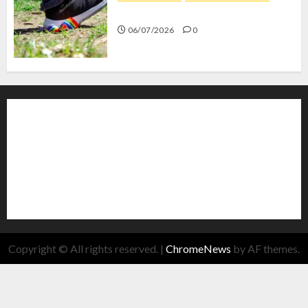
Menolak Penyimpangan
06/07/2026
0
Copyright © All rights reserved.
|
ChromeNews
by AF themes.