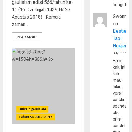
gaulislam edisi 566/tahun ke-
pungutan
11 (16 Dzulhijjah 1439 H/ 27
Gwenny
Agustus 2018) Remaja
on
zaman...
Bestie
READ MORE
Tapi
Ngejerum
30/03/202
Halo
kak, ini
kalo
mau
bikin
versi
cetaknya
seandain
Buletin gaulislam
aku
Tahun XI/2017-2018
print
sendiri