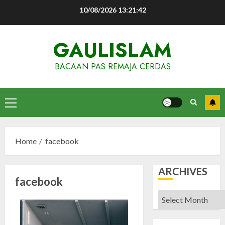
Skip
10/08/2026
13:21:42
to
content
GAULISLAM
BACAAN PAS REMAJA CERDAS
Primary
Menu
Home
facebook
ARCHIVES
facebook
Archives