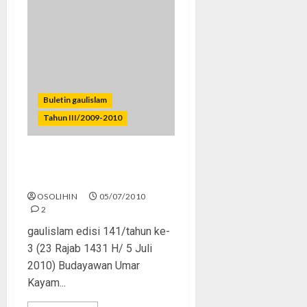
Buletin gaulislam
Tahun III/2009-2010
“Mangan ora Mangan”,
Facebook!
OSOLIHIN
05/07/2010
2
gaulislam edisi 141/tahun ke-
3 (23 Rajab 1431 H/ 5 Juli
2010) Budayawan Umar
Kayam...