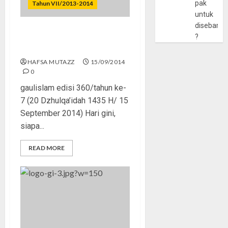
pak
Tahun VII/2013-2014
untuk
disebarlu
Sosmed, Nikmat atau
?
Kiamat?
HAFSA MUTAZZ
15/09/2014
0
gaulislam edisi 360/tahun ke-
7 (20 Dzhulqa’idah 1435 H/ 15
September 2014) Hari gini,
siapa...
READ MORE