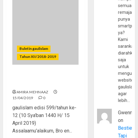
semua
remaja
punya
smartpho
ya?
Kami
sarankan,
Buletin gaulislam
diarahkan
Tahun XII/2018-2019
saja
untuk
mengunju
Audrey Bukan yang Pertama
website
dan Terakhir
gaulislam
AMIRA MEHNAAZ
agar
15/04/2019
0
lebih…
gaulislam edisi 599/tahun ke-
Gwenny
12 (10 Sya’ban 1440 H/ 15
on
April 2019)
Bestie
Assalaamu’alaikum, Bro en...
Tapi