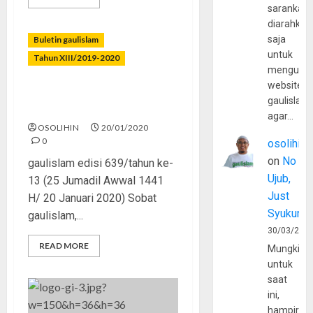
sarankan,
diarahkan
saja
Buletin gaulislam
untuk
Tahun XIII/2019-2020
mengunju
website
Tak Hanya Bilangan, Tapi
gaulislam
Diperhitungkan
agar…
OSOLIHIN
20/01/2020
0
osolihin
on
No
gaulislam edisi 639/tahun ke-
Ujub,
13 (25 Jumadil Awwal 1441
Just
H/ 20 Januari 2020) Sobat
Syukur
gaulislam,...
30/03/202
READ MORE
Mungkin
untuk
saat
ini,
hampir