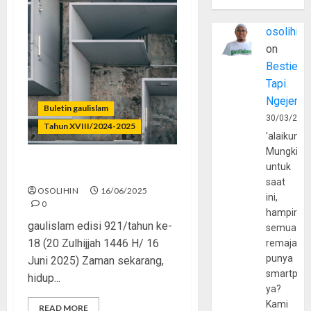
osolihin
on
Bestie
Tapi
Ngejerum
Buletin gaulislam
30/03/202
Tahun XVIII/2024-2025
'alaikumu
Mungkin
untuk
Sadar Sebelum Kesasar
saat
OSOLIHIN
16/06/2025
ini,
0
hampir
gaulislam edisi 921/tahun ke-
semua
18 (20 Zulhijjah 1446 H/ 16
remaja
punya
Juni 2025) Zaman sekarang,
smartpho
hidup...
ya?
Kami
READ MORE