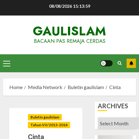
Skip
08/08/2026
15:14:00
to
content
GAULISLAM
BACAAN PAS REMAJA CERDAS
Primary
Menu
Home
Media Network
Buletin gaulislam
Cinta
ARCHIVES
Buletin gaulislam
Archives
Tahun VII/2013-2014
Cinta