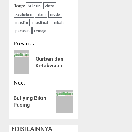
Tags:
buletin
cinta
gaulislam
islam
muda
muslim
muslimah
nikah
pacaran
remaja
Post
Previous
navigation
Previous
Qurban dan
post:
Ketakwaan
Next
Next
Bullying Bikin
post:
Pusing
EDISI LAINNYA