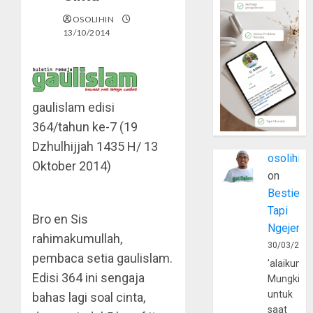
OSOLIHIN
13/10/2014
gaulislam edisi
364/tahun ke-7 (19
Dzhulhijjah 1435 H/ 13
osolihin
Oktober 2014)
on
Bestie
Tapi
Bro en Sis
Ngejerum
rahimakumullah,
30/03/202
pembaca setia gaulislam.
'alaikumu
Edisi 364 ini sengaja
Mungkin
untuk
bahas lagi soal cinta,
saat