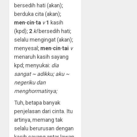
bersedih hati (akan);
berduka cita (akan);
men·cin·ta
v
1
kasih
(kpd);
2
kl
bersedih hati;
selalu mengingat (akan);
menyesal;
men·cin·tai
v
menaruh kasih sayang
kpd; menyukai:
dia
sangat ~ adikku; aku ~
negeriku dan
menghormatinya;
Tuh, betapa banyak
penjelasan dari cinta. Itu
artinya, memang tak
selalu berurusan dengan
kasih sayang antar lawan