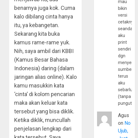
mau
benarnya juga kok. Cuma
bikin
versi
kalo dibilang cinta hanya
cetaknya
itu, ya kebangetan.
seandain
Sekarang kita buka
aku
kamus rame-rame yuk.
print
sendiri
Nih, saya ambil dari KBBI
dgn
(Kamus Besar Bahasa
menyerta
Indonesia) daring (dalam
sumber
jaringan alias online). Kalo
terus
aku
kamu masukkin kata
sebarluas
‘cinta’ di kolom pencarian
(tanpa
maka akan keluar kata
pungutan
tersebut yang bisa diklik.
Agus
Ketika diklik, muncullah
on
No
penjelasan lengkap dari
Ujub,
kata tersebut. Saya