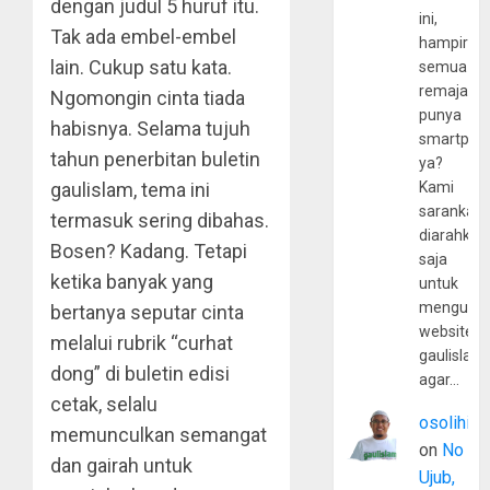
dengan judul 5 huruf itu.
ini,
Tak ada embel-embel
hampir
lain. Cukup satu kata.
semua
remaja
Ngomongin cinta tiada
punya
habisnya. Selama tujuh
smartpho
tahun penerbitan buletin
ya?
gaulislam, tema ini
Kami
sarankan,
termasuk sering dibahas.
diarahkan
Bosen? Kadang. Tetapi
saja
ketika banyak yang
untuk
mengunju
bertanya seputar cinta
website
melalui rubrik “curhat
gaulislam
dong” di buletin edisi
agar…
cetak, selalu
osolihin
memunculkan semangat
on
No
dan gairah untuk
Ujub,