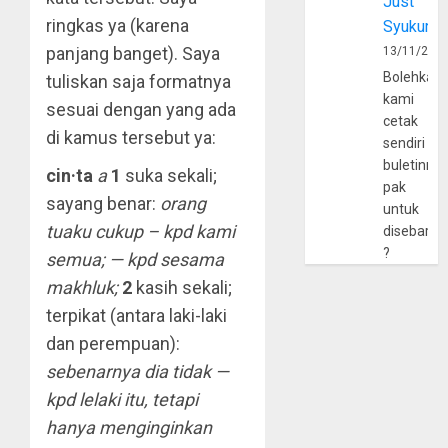
Just
ringkas ya (karena
Syukur
panjang banget). Saya
13/11/202
Bolehkah
tuliskan saja formatnya
kami
sesuai dengan yang ada
cetak
di kamus tersebut ya:
sendiri
buletinny
cin·ta
a
1
suka sekali;
pak
sayang benar:
orang
untuk
tuaku cukup – kpd kami
disebarlu
?
semua; — kpd sesama
makhluk;
2
kasih sekali;
terpikat (antara laki-laki
dan perempuan):
sebenarnya dia tidak —
kpd lelaki itu, tetapi
hanya menginginkan