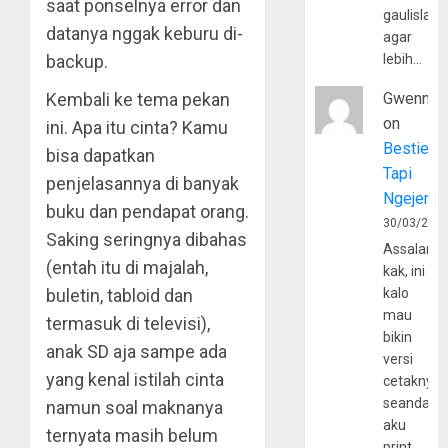
saat ponselnya error dan
gaulislam
datanya nggak keburu di-
agar
backup.
lebih…
Kembali ke tema pekan
Gwenny
on
ini. Apa itu cinta? Kamu
Bestie
bisa dapatkan
Tapi
penjelasannya di banyak
Ngejerum
buku dan pendapat orang.
30/03/202
Saking seringnya dibahas
Assalamu
(entah itu di majalah,
kak, ini
buletin, tabloid dan
kalo
mau
termasuk di televisi),
bikin
anak SD aja sampe ada
versi
yang kenal istilah cinta
cetaknya
seandain
namun soal maknanya
aku
ternyata masih belum
print