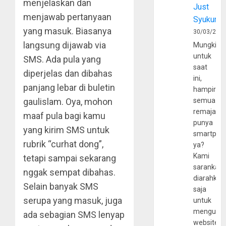
menjelaskan dan
Just
menjawab pertanyaan
Syukur
yang masuk. Biasanya
30/03/202
langsung dijawab via
Mungkin
untuk
SMS. Ada pula yang
saat
diperjelas dan dibahas
ini,
panjang lebar di buletin
hampir
gaulislam. Oya, mohon
semua
remaja
maaf pula bagi kamu
punya
yang kirim SMS untuk
smartpho
rubrik “curhat dong”,
ya?
Kami
tetapi sampai sekarang
sarankan,
nggak sempat dibahas.
diarahkan
Selain banyak SMS
saja
serupa yang masuk, juga
untuk
mengunju
ada sebagian SMS lenyap
website