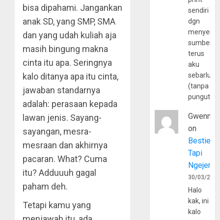
bisa dipahami. Jangankan
sendiri
anak SD, yang SMP, SMA
dgn
menyerta
dan yang udah kuliah aja
sumber
masih bingung makna
terus
cinta itu apa. Seringnya
aku
kalo ditanya apa itu cinta,
sebarluas
(tanpa
jawaban standarnya
pungutan
adalah: perasaan kepada
Gwenny
lawan jenis. Sayang-
on
sayangan, mesra-
Bestie
mesraan dan akhirnya
Tapi
pacaran. What? Cuma
Ngejerum
itu? Adduuuh gagal
30/03/202
paham deh.
Halo
kak, ini
Tetapi kamu yang
kalo
menjawab itu, ada