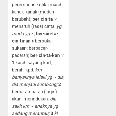
perempuan ketika masih
kanak-kanak (mudah
berubah);
ber·cin·ta
v
menaruh (rasa) cinta:
yg
muda yg ~;
ber·cin·ta-
cin·ta·an
v
bersuka-
sukaan; berpacar-
pacaran;
ber·cin·ta·kan
v
1
kasih sayang kpd;
berahi kpd:
krn
banyaknya lelaki yg ~ dia,
dia menjadi sombong;
2
berharap-harap (ingin)
akan; merindukan:
dia
sakit krn ~ anaknya yg
sedang merantau;
3
kl