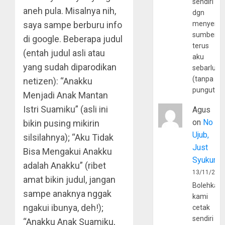
sendiri
aneh pula. Misalnya nih,
dgn
saya sampe berburu info
menyerta
sumber
di google. Beberapa judul
terus
(entah judul asli atau
aku
yang sudah diparodikan
sebarluas
(tanpa
netizen): “Anakku
pungutan
Menjadi Anak Mantan
Istri Suamiku” (asli ini
Agus
on
No
bikin pusing mikirin
Ujub,
silsilahnya); “Aku Tidak
Just
Bisa Mengakui Anakku
Syukur
adalah Anakku” (ribet
13/11/202
amat bikin judul, jangan
Bolehkah
sampe anaknya nggak
kami
ngakui ibunya, deh!);
cetak
sendiri
“Anakku Anak Suamiku,