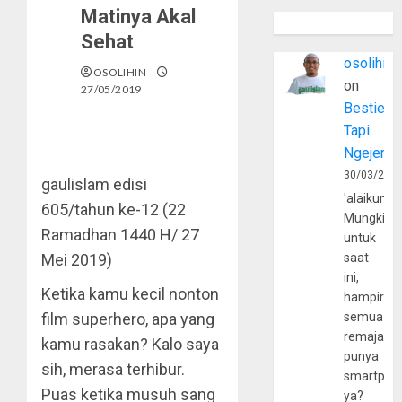
Matinya Akal
Sehat
osolihin
OSOLIHIN
on
27/05/2019
Bestie
Tapi
Ngejerum
30/03/202
gaulislam edisi
'alaikumu
605/tahun ke-12 (22
Mungkin
Ramadhan 1440 H/ 27
untuk
Mei 2019)
saat
ini,
Ketika kamu kecil nonton
hampir
film superhero, apa yang
semua
remaja
kamu rasakan? Kalo saya
punya
sih, merasa terhibur.
smartpho
Puas ketika musuh sang
ya?