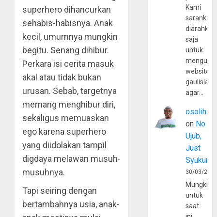
Kami
superhero dihancurkan
sarankan,
sehabis-habisnya. Anak
diarahkan
kecil, umumnya mungkin
saja
begitu. Senang dihibur.
untuk
mengunju
Perkara isi cerita masuk
website
akal atau tidak bukan
gaulislam
urusan. Sebab, targetnya
agar…
memang menghibur diri,
osolihin
sekaligus memuaskan
on
No
ego karena superhero
Ujub,
yang diidolakan tampil
Just
digdaya melawan musuh-
Syukur
musuhnya.
30/03/202
Mungkin
Tapi seiring dengan
untuk
bertambahnya usia, anak-
saat
ini,