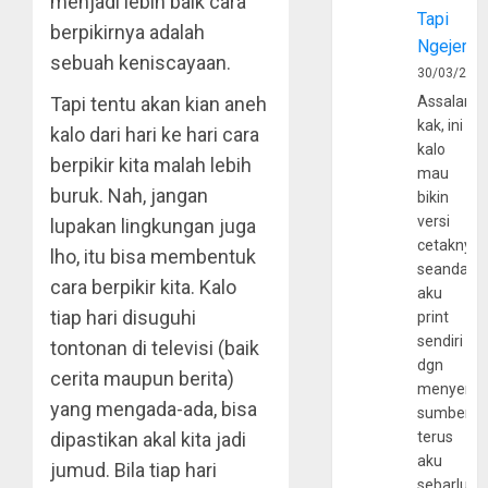
menjadi lebih baik cara
Tapi
berpikirnya adalah
Ngejerum
sebuah keniscayaan.
30/03/202
Tapi tentu akan kian aneh
Assalamu
kak, ini
kalo dari hari ke hari cara
kalo
berpikir kita malah lebih
mau
buruk. Nah, jangan
bikin
versi
lupakan lingkungan juga
cetaknya
lho, itu bisa membentuk
seandain
cara berpikir kita. Kalo
aku
tiap hari disuguhi
print
sendiri
tontonan di televisi (baik
dgn
cerita maupun berita)
menyerta
yang mengada-ada, bisa
sumber
dipastikan akal kita jadi
terus
aku
jumud. Bila tiap hari
sebarluas