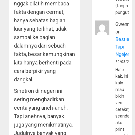
nggak dilatih membaca
(tanpa
fakta dengan cermat,
pungutan
hanya sebatas bagian
Gwenny
luar yang terlihat, tidak
on
sampai ke bagian
Bestie
dalamnya dari sebuah
Tapi
fakta, besar kemungkinan
Ngejerum
kita hanya berhenti pada
30/03/202
Halo
cara berpikir yang
kak, ini
dangkal.
kalo
mau
Sinetron di negeri ini
bikin
sering menghadirkan
versi
cerita yang aneh-aneh.
cetaknya
Tapi anehnya, banyak
seandain
aku
juga yang menikmatinya.
print
Judulnya banyak yang