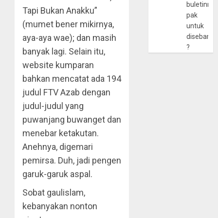
buletinny
Tapi Bukan Anakku”
pak
(mumet bener mikirnya,
untuk
aya-aya wae); dan masih
disebarlu
?
banyak lagi. Selain itu,
website kumparan
bahkan mencatat ada 194
judul FTV Azab dengan
judul-judul yang
puwanjang buwanget dan
menebar ketakutan.
Anehnya, digemari
pemirsa. Duh, jadi pengen
garuk-garuk aspal.
Sobat gaulislam,
kebanyakan nonton