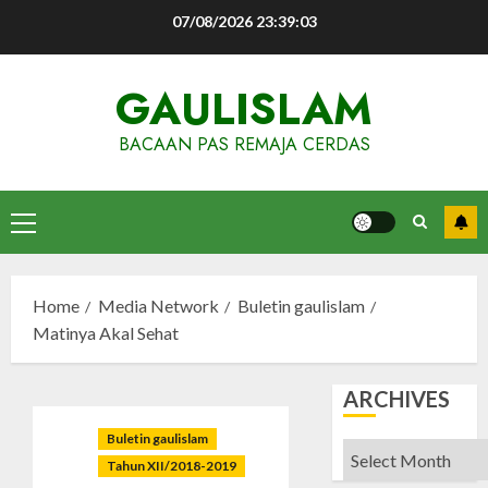
Skip
07/08/2026
23:39:04
to
content
GAULISLAM
BACAAN PAS REMAJA CERDAS
Primary
Menu
Home
Media Network
Buletin gaulislam
Matinya Akal Sehat
ARCHIVES
Buletin gaulislam
Archives
Tahun XII/2018-2019