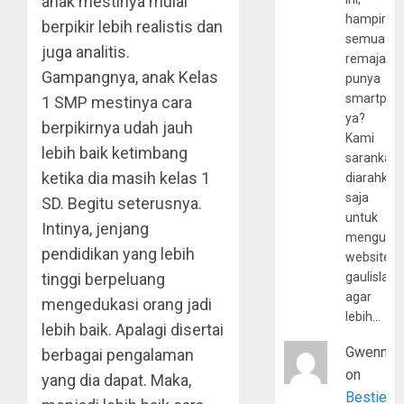
anak mestinya mulai
hampir
berpikir lebih realistis dan
semua
juga analitis.
remaja
Gampangnya, anak Kelas
punya
smartpho
1 SMP mestinya cara
ya?
berpikirnya udah jauh
Kami
lebih baik ketimbang
sarankan,
ketika dia masih kelas 1
diarahkan
saja
SD. Begitu seterusnya.
untuk
Intinya, jenjang
mengunju
pendidikan yang lebih
website
tinggi berpeluang
gaulislam
agar
mengedukasi orang jadi
lebih…
lebih baik. Apalagi disertai
Gwenny
berbagai pengalaman
on
yang dia dapat. Maka,
Bestie