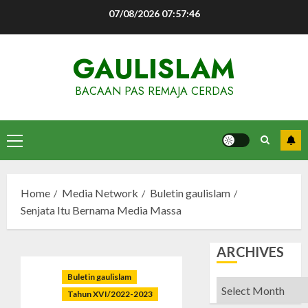
Skip
07/08/2026
07:57:47
to
content
GAULISLAM
BACAAN PAS REMAJA CERDAS
Primary
Menu
Home
Media Network
Buletin gaulislam
Senjata Itu Bernama Media Massa
ARCHIVES
Buletin gaulislam
Archives
Tahun XVI/2022-2023