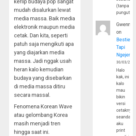
kerlip budaya pop sangat
(tanpa
mudah disalurkan lewat
pungutan
media massa. Baik media
Gwenny
elektronik maupun media
on
cetak. Dan kita, seperti
Bestie
patuh saja mengikuti apa
Tapi
yang diajarkan media
Ngejerum
massa. Jadi nggak usah
30/03/202
heran kalo kemudian
Halo
kak, ini
budaya yang disebarkan
kalo
di media massa ditiru
mau
secara massal.
bikin
versi
Fenomena Korean Wave
cetaknya
atau gelombang Korea
seandain
masih menjadi tren
aku
print
hingga saat ini.