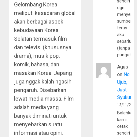
sendiri
Gelombang Korea
dgn
meliputi kesadaran global
menyerta
akan berbagai aspek
sumber
terus
kebudayaan Korea
aku
Selatan termasuk film
sebarluas
dan televisi (khususnya
(tanpa
pungutan
drama), musik pop,
komik, bahasa, dan
Agus
masakan Korea. Jepang
on
No
juga nggak kalah ngasih
Ujub,
pengaruh. Disebarkan
Just
Syukur
lewat media massa. Film
13/11/202
adalah media yang
Bolehkah
banyak diminati untuk
kami
menyebarkan suatu
cetak
informasi atau opini.
sendiri