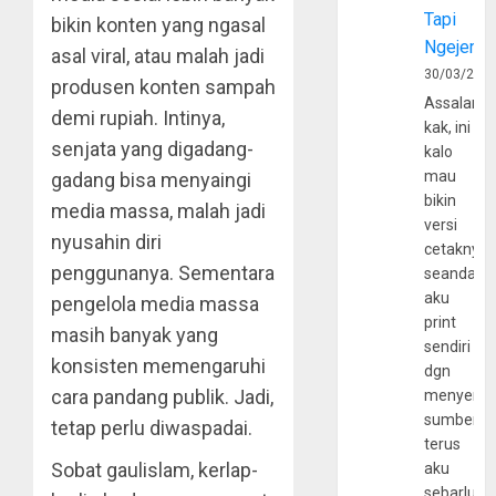
Tapi
bikin konten yang ngasal
Ngejerum
asal viral, atau malah jadi
30/03/202
produsen konten sampah
Assalamu
demi rupiah. Intinya,
kak, ini
senjata yang digadang-
kalo
mau
gadang bisa menyaingi
bikin
media massa, malah jadi
versi
nyusahin diri
cetaknya
penggunanya. Sementara
seandain
aku
pengelola media massa
print
masih banyak yang
sendiri
konsisten memengaruhi
dgn
cara pandang publik. Jadi,
menyerta
sumber
tetap perlu diwaspadai.
terus
Sobat gaulislam, kerlap-
aku
sebarluas