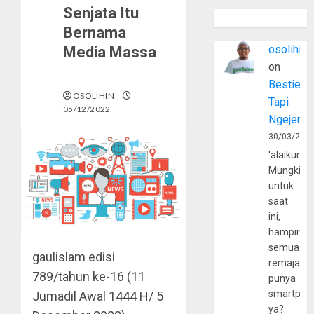
Senjata Itu
Bernama
osolihin
Media Massa
on
Bestie
OSOLIHIN
Tapi
05/12/2022
Ngejerum
30/03/202
'alaikumu
Mungkin
untuk
saat
ini,
hampir
semua
gaulislam
edisi
remaja
789/tahun ke-16 (11
punya
smartpho
Jumadil Awal 1444 H/ 5
ya?