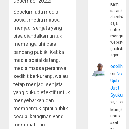
Desember 2022)
Kami
sarankan,
Sebelum ada media
diarahkan
sosial, media massa
saja
menjadi senjata yang
untuk
bisa diandalkan untuk
mengunju
website
memengaruhi cara
gaulislam
pandang publik. Ketika
agar…
media sosial datang,
osolihin
media massa perannya
on
No
sedikit berkurang, walau
Ujub,
tetap menjadi senjata
Just
yang cukup efektif untuk
Syukur
menyebarkan dan
30/03/202
membentuk opini publik
Mungkin
sesuai keinginan yang
untuk
saat
membuat dan
ini,