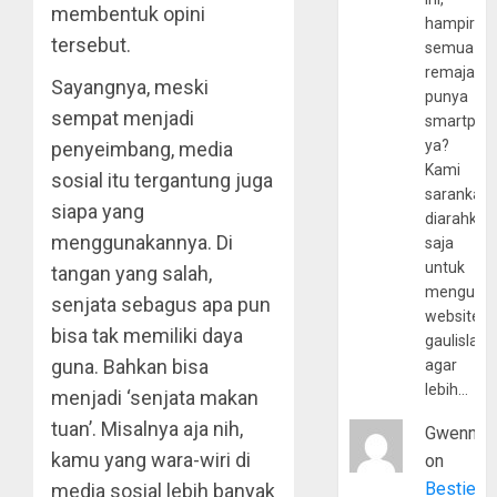
membentuk opini
hampir
tersebut.
semua
remaja
Sayangnya, meski
punya
sempat menjadi
smartpho
ya?
penyeimbang, media
Kami
sosial itu tergantung juga
sarankan,
siapa yang
diarahkan
menggunakannya. Di
saja
untuk
tangan yang salah,
mengunju
senjata sebagus apa pun
website
bisa tak memiliki daya
gaulislam
guna. Bahkan bisa
agar
lebih…
menjadi ‘senjata makan
tuan’. Misalnya aja nih,
Gwenny
kamu yang wara-wiri di
on
Bestie
media sosial lebih banyak