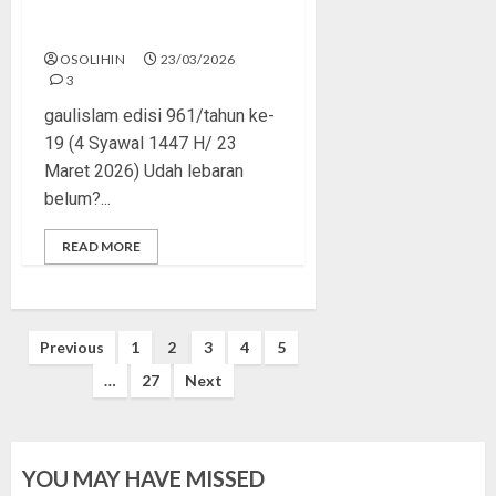
Bestie Tapi Ngejerumusin?
OSOLIHIN
23/03/2026
3
gaulislam edisi 961/tahun ke-
19 (4 Syawal 1447 H/ 23
Maret 2026) Udah lebaran
belum?...
READ MORE
Posts
Previous
1
2
3
4
5
pagination
…
27
Next
YOU MAY HAVE MISSED