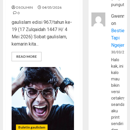
pungutan
OSOLIHIN
04/05/2026
0
Gwenny
gaulislam edisi 967/tahun ke-
on
19 (17 Zulqaidah 1447 H/ 4
Bestie
Mei 2026) Sobat gaulislam,
Tapi
kemarin kita...
Ngejerum
30/03/202
READ MORE
Halo
kak, ini
kalo
mau
bikin
versi
cetaknya
seandain
aku
print
sendiri
Buletin gaulislam