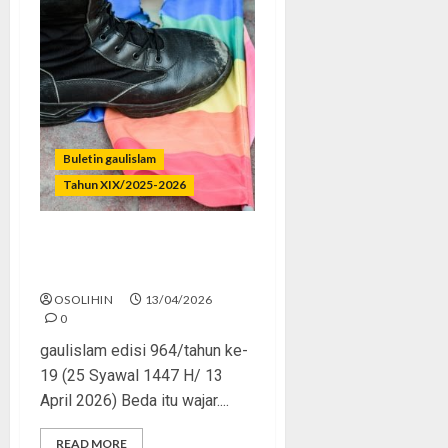
Buletin gaulislam
Tahun XIX/2025-2026
Berbeda Biasa, Menyimpang
Bahaya
OSOLIHIN
13/04/2026
0
gaulislam edisi 964/tahun ke-
19 (25 Syawal 1447 H/ 13
April 2026) Beda itu wajar....
READ MORE