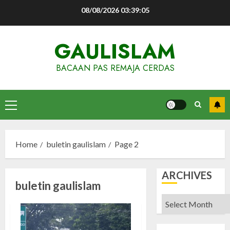
Skip
08/08/2026
03:39:06
to
content
GAULISLAM
BACAAN PAS REMAJA CERDAS
Primary
Menu
Home
buletin gaulislam
Page 2
ARCHIVES
buletin gaulislam
Archives