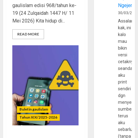
gaulislam edisi 968/tahun ke-
Ngejerum
19 (24 Zulqaidah 1447 H/ 11
30/03/202
Mei 2026) Kita hidup di...
Assalamu
kak, ini
READ MORE
kalo
mau
bikin
versi
cetaknya
seandain
aku
print
sendiri
dgn
menyerta
sumber
Buletin gaulislam
terus
Tahun XIX/2025-2026
aku
sebarluas
(tanpa
Kenakalan yang Dilegalkan