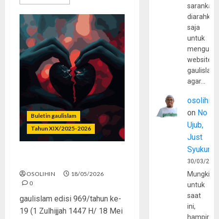
sarankan,
diarahkan
saja
untuk
mengunju
website
gaulislam
agar…
osolihin
on
No
Buletin gaulislam
Ujub,
Tahun XIX/2025-2026
Just
Syukur
Dosa Rasa Bahagia
30/03/202
OSOLIHIN
18/05/2026
Mungkin
0
untuk
saat
gaulislam edisi 969/tahun ke-
ini,
19 (1 Zulhijjah 1447 H/ 18 Mei
hampir