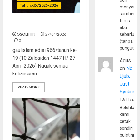
dgn
Tahun XIX/2025-2026
menyerta
sumber
terus
Sekali Kalap, Hidup Gelap
aku
OSOLIHIN
27/04/2026
sebarluas
0
(tanpa
pungutan
gaulislam edisi 966/tahun ke-
19 (10 Zulqaidah 1447 H/ 27
Agus
April 2026) Nggak semua
on
No
kehancuran...
Ujub,
Just
READ MORE
Syukur
13/11/202
Bolehkah
kami
cetak
sendiri
buletinny