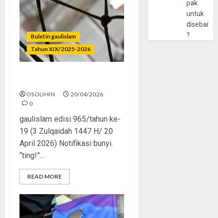
pak
untuk
disebarlu
?
Buletin gaulislam
Tahun XIX/2025-2026
Menjerat Cowok Mesum
OSOLIHIN
20/04/2026
0
gaulislam edisi 965/tahun ke-
19 (3 Zulqaidah 1447 H/ 20
April 2026) Notifikasi bunyi.
“ting!”...
READ MORE