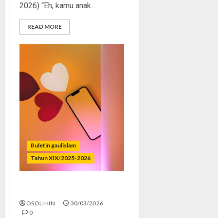
2026) “Eh, kamu anak...
READ MORE
Buletin gaulislam
Tahun XIX/2025-2026
Mesra Butuh Penonton?
OSOLIHIN
30/03/2026
0