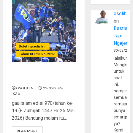
osolihin
on
Bestie
Tapi
Ngejerum
Buletin gaulislam
30/03/202
Tahun XIX/2025-2026
'alaikumu
Mungkin
untuk
Lautan Biru, Umat yang
saat
Rindu Bersatu
ini,
OSOLIHIN
25/05/2026
hampir
0
semua
gaulislam edisi 970/tahun ke-
remaja
19 (8 Zulhijjah 1447 H/ 25 Mei
punya
smartpho
2026) Bandung malam itu...
ya?
Kami
READ MORE