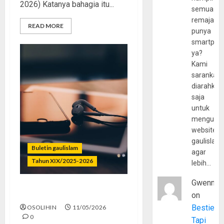
2026) Katanya bahagia itu...
semua
remaja
READ MORE
punya
smartpho
ya?
Kami
sarankan,
diarahkan
saja
untuk
mengunju
website
gaulislam
Buletin gaulislam
agar
Tahun XIX/2025-2026
lebih…
Gwenny
Islam Bukan Playlist
on
Bestie
OSOLIHIN
11/05/2026
0
Tapi